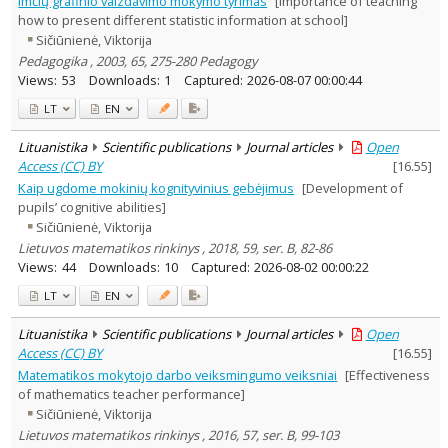
Imčių grafinio vaizdavimo mokymo tyrimas
[Importance of teaching
Education
18
how to present different statistic information at school]
Psychology
1
Sičiūnienė, Viktorija
Text language
Pedagogika , 2003, 65, 275-280 Pedagogy
Country of publication
Views:
53
Downloads:
1
Captured:
2026-08-07 00:00:44
Historical periods
LT
EN
Lithuanian place names
Lituanistika
Scientific publications
Journal articles
Open
Subject
Access (CC) BY
[
16.55
]
Journal
Kaip ugdome mokinių kognityvinius gebėjimus
[Development of
pupils’ cognitive abilities]
Sičiūnienė, Viktorija
Lietuvos matematikos rinkinys , 2018, 59, ser. B, 82-86
Views:
44
Downloads:
10
Captured:
2026-08-02 00:00:22
LT
EN
Lituanistika
Scientific publications
Journal articles
Open
Access (CC) BY
[
16.55
]
Matematikos mokytojo darbo veiksmingumo veiksniai
[Effectiveness
of mathematics teacher performance]
Sičiūnienė, Viktorija
Lietuvos matematikos rinkinys , 2016, 57, ser. B, 99-103