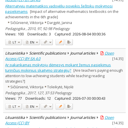
Alternatyvių matematikos vadovėlių poveikis šeštokų mokymosi
pasiekimams
[Impact of alternative mathematics textbooks on the
achievements in the 6th grade]
Sičiūnienė, Viktorija
Dargytė, Janina
Pedagogika , 2010, 97, 92-98 Pedagogy
Views:
100
Downloads:
3
Captured:
2026-08-04 00:00:36
LT
EN
Lituanistika
Scientific publications
Journal articles
Open
Access (CC) BY-SA 4.0
[
14.35
]
Ar pakankamas mokytojų dėmesys mokant žemus pasiekimus
turinčius mokinius skaitymo strategijų?
[Are teachers paying enough
attention to low-achieving students while teaching reading
strategies?]
Sičiūnienė, Viktorija
Toleikytė, Nijolė
Pedagogika , 2017, 127, 37-53 Pedagogy
Views:
77
Downloads:
12
Captured:
2026-07-30 00:00:43
LT
EN
Lituanistika
Scientific publications
Journal articles
Open
Access (CC) BY
[
14.35
]