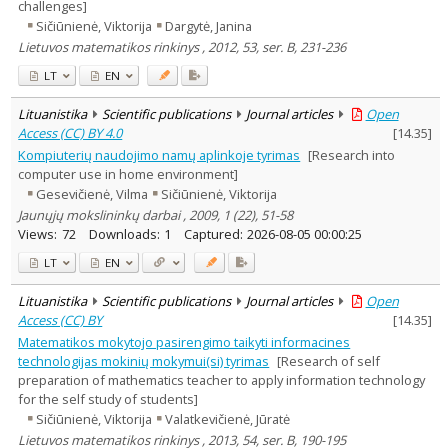
challenges]
Sičiūnienė, Viktorija
Dargytė, Janina
Lietuvos matematikos rinkinys , 2012, 53, ser. B, 231-236
LT
EN
Lituanistika
Scientific publications
Journal articles
Open
Access (CC) BY 4.0
[
14.35
]
Kompiuterių naudojimo namų aplinkoje tyrimas
[Research into
computer use in home environment]
Gesevičienė, Vilma
Sičiūnienė, Viktorija
Jaunųjų mokslininkų darbai , 2009, 1 (22), 51-58
Views:
72
Downloads:
1
Captured:
2026-08-05 00:00:25
LT
EN
Lituanistika
Scientific publications
Journal articles
Open
Access (CC) BY
[
14.35
]
Matematikos mokytojo pasirengimo taikyti informacines
technologijas mokinių mokymui(si) tyrimas
[Research of self
preparation of mathematics teacher to apply information technology
for the self study of students]
Sičiūnienė, Viktorija
Valatkevičienė, Jūratė
Lietuvos matematikos rinkinys , 2013, 54, ser. B, 190-195