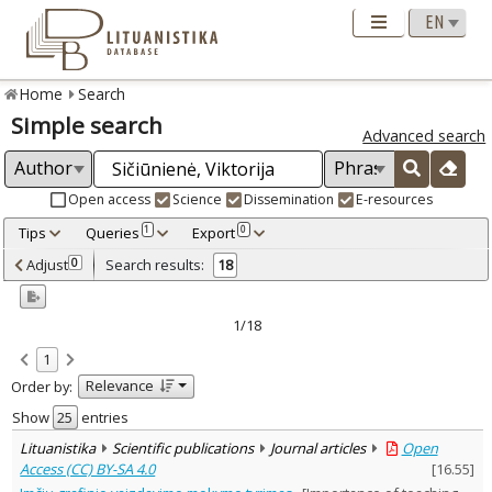
Home
Search
Simple search
Advanced search
Open access
Science
Dissemination
E-resources
Tips
Queries
Export
1
0
Adjusted by criteria
Adjust
Search results:
0
18
0
Year
–
2001
2022
1/18
Refine
:
1
Open access
16
Relevance
Order by:
Scientific publications
18
Document Type
:
Show
entries
Journal articles
17
Lituanistika
Scientific publications
Journal articles
Open
Dissertations
1
Access (CC) BY-SA 4.0
[
16.55
]
Subject area
: