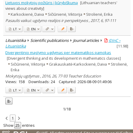
Lietuvos mokytojų požiūris į kūrybiškumą
[Lithuanian teachers'
views about creativity]
Karkockienė, Daiva
Sičiūnienė, Viktorija
Strolienė, Erika
Pasaulis vaikui: ugdymo realijos ir perspektyvos , 2017, 6, 97-111
LT
EN
Lituanistika
Scientific publications
Journal articles
©InC –
Lituanistika
[
11.98
]
Divergentinio mąstymo ugdymas per matematikos pamokas
[Divergent thinking and its development in mathematics classes]
Sičiūnienė, Viktorija
Grakauskaitė-Karkockienė, Daiva
Strolienė,
Erika
Mokytojų ugdymas , 2016, 26, 77-93 Teacher Education
Views:
158
Downloads:
24
Captured:
2026-08-09 01:49:06
LT
EN
1/18
1
Show
entries