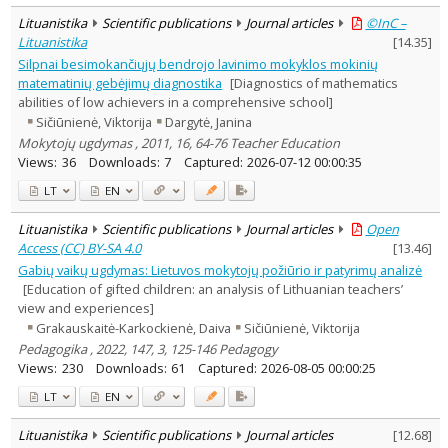
Lituanistika
Scientific publications
Journal articles
©InC –
Lituanistika
[
14.35
]
Silpnai besimokančiųjų bendrojo lavinimo mokyklos mokinių
matematinių gebėjimų diagnostika
[Diagnostics of mathematics
abilities of low achievers in a comprehensive school]
Sičiūnienė, Viktorija
Dargytė, Janina
Mokytojų ugdymas , 2011, 16, 64-76 Teacher Education
Views:
36
Downloads:
7
Captured:
2026-07-12 00:00:35
LT
EN
Lituanistika
Scientific publications
Journal articles
Open
Access (CC) BY-SA 4.0
[
13.46
]
Gabių vaikų ugdymas: Lietuvos mokytojų požiūrio ir patyrimų analizė
[Education of gifted children: an analysis of Lithuanian teachers’
view and experiences]
Grakauskaitė-Karkockienė, Daiva
Sičiūnienė, Viktorija
Pedagogika , 2022, 147, 3, 125-146 Pedagogy
Views:
230
Downloads:
61
Captured:
2026-08-05 00:00:25
LT
EN
Lituanistika
Scientific publications
Journal articles
[
12.68
]