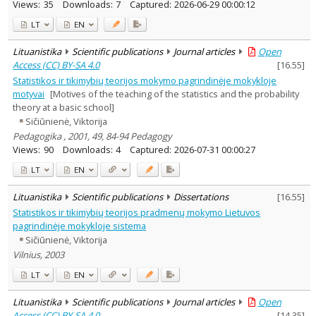
Views:
35
Downloads:
7
Captured:
2026-06-29 00:00:12
LT
EN
Lituanistika
Scientific publications
Journal articles
Open
Access (CC) BY-SA 4.0
[
16.55
]
Statistikos ir tikimybių teorijos mokymo pagrindinėje mokykloje
motyvai
[Motives of the teaching of the statistics and the probability
theory at a basic school]
Sičiūnienė, Viktorija
Pedagogika , 2001, 49, 84-94 Pedagogy
Views:
90
Downloads:
4
Captured:
2026-07-31 00:00:27
LT
EN
Lituanistika
Scientific publications
Dissertations
[
16.55
]
Statistikos ir tikimybių teorijos pradmenų mokymo Lietuvos
pagrindinėje mokykloje sistema
Sičiūnienė, Viktorija
Vilnius, 2003
LT
EN
Lituanistika
Scientific publications
Journal articles
Open
Access (CC) BY-SA 4.0
[
14.35
]