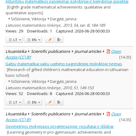
Aštuntokų matematikos pasiekimai: kokybiniai ir kiekybiniai aspektai
[Eighth grade mathematical achievements: qualitative and
quantitative aspects]
Sičiūnienė, Viktorija
Dargytė, Janina
Lietuvos matematikos rinkinys , 2013, 54, ser. B, 184-189
Views:
29
Downloads:
1
Captured:
2026-06-28 00:00:33
LT
EN
Lituanistika
Scientific publications
Journal articles
Open
Access (CC) BY
[
14.35
]
Gabių matematikai vaikų ugdymo pagrindinėje mokykloje tyrimas
[Research of gifted children’s mathematical education in Lithuanian
basic school]
Sičiūnienė, Viktorija
Dargytė, Janina
Lietuvos matematikos rinkinys , 2010, 51, 149-153
Views:
52
Downloads:
8
Captured:
2026-06-28 00:00:33
LT
EN
Lituanistika
Scientific publications
Journal articles
Open
Access (CC) BY
[
14.35
]
Geometrijos mokymasis progimnazijoje: rezultatai ir iššūkiai
[Learning geometry in pro-gymnasium: achievements and