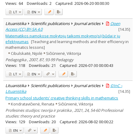
Views:
64
Downloads:
2
Captured:
2026-06-20 00:00:30
LT
EN
Lituanistika
Scientific publications
Journal articles
Open
Access (CC) BY-SA 4.0
[
14.35
]
Matematikos pamokose mokytojų taikomi mokymo(si) būdai ir jų
efektyvumas
[Teaching and learning methods and their efficiency in
mathematics lessons]
Cibulskaitė, Nijolė
Sičiūnienė, Viktorija
Pedagogika , 2007, 87, 93-99 Pedagogy
Views:
118
Downloads:
21
Captured:
2026-07-30 00:00:43
LT
EN
Lituanistika
Scientific publications
Journal articles
©InC –
Lituanistika
[
14.35
]
Primary school students’ creative thinking skills in mathematics
Kondratavičienė, Renata
Sičiūnienė, Viktorija
Profesinės studijos: teorija ir praktika , 2021, 24, 54-60 Professional
studies: theory and practice
Views:
129
Downloads:
20
Captured:
2026-08-02 00:00:22
EN