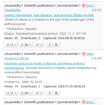
Lituanistika
Scientific publications
Journal articles
©InC –
Lituanistika
[
13.37
]
Gamtos menininkas, kaip šamanas, antropoceno iššūkių vyzdyje
[Artist of nature as a shaman in the eye of the challenges of the
anthropocene]
Rubavičius, Vytautas
Sovijus. Tarpdalykiniai kultūros tyrimai , 2023, 11, 1, 157-176
Views:
35
Downloads:
2
Captured:
2026-08-05 00:00:25
LT
EN
Lituanistika
Scientific publications
Journal articles
Open
Access (CC) BY 4.0
[
13.37
]
Genetinis diskursas medijų kultūroje: gundymas prekiniu
nemirtingumu
[Genetic discourse in media culture: temptation by
commodified immortality]
Rubavičius, Vytautas
Problemos , 2009, 76, 52-65
Views:
74
Downloads:
2
Captured:
2026-07-25 00:00:24
LT
EN
Lituanistika
Scientific publications
Journal articles
©InC –