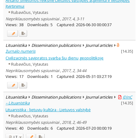
Antano Smetonos reikšmė Lietuvos valstybės atgimimui ir lietuvybės
Dissertations
1
įtvirtinimui
Subject area
:
Rubavičius, Vytautas
Economics
2
Nepriklausomybės sąsiuviniai , 2017, 4, 3-11
Ethnology
2
Views:
38
Downloads:
5
Captured:
2026-06-30 00:00:37
Philosophy
74
History
9
Documentation. Iinformation
2
Lituanistika
Dissemination publications
Journal articles
Literary Studies
7
žurnalo numeris
[
14.35
]
Arts
11
Political sciences
Civilizacinės savipratos svarba šių dienų geopolitikoje
20
Sociology
19
Rubavičius, Vytautas
Management
1
Nepriklausomybės sąsiuviniai , 2017, 2, 34-44
Views:
17
Downloads:
1
Captured:
2026-05-31 03:27:19
Text language
Country of publication
Historical periods
Lituanistika
Dissemination publications
Journal articles
©InC
Lithuanian place names
– Lituanistika
[
14.35
]
Subject
Lituanistika - lietuvių kultūra - Lietuvos valstybė
Journal
Rubavičius, Vytautas
Nepriklausomybės sąsiuviniai , 2018, 2, 46-49
Views:
40
Downloads:
6
Captured:
2026-07-20 00:00:19
LT