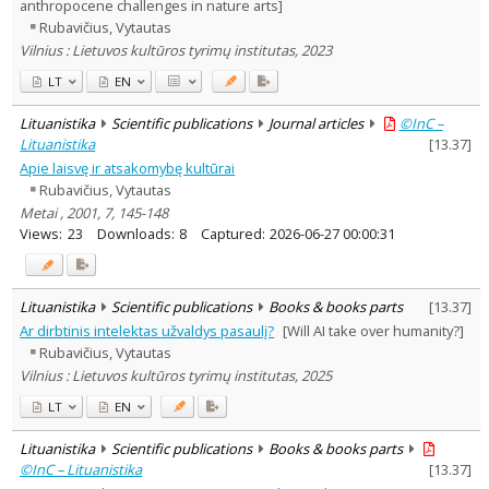
anthropocene challenges in nature arts]
Rubavičius, Vytautas
Vilnius : Lietuvos kultūros tyrimų institutas, 2023
LT
EN
Lituanistika
Scientific publications
Journal articles
©InC –
Lituanistika
[
13.37
]
Apie laisvę ir atsakomybę kultūrai
Rubavičius, Vytautas
Metai , 2001, 7, 145-148
Views:
23
Downloads:
8
Captured:
2026-06-27 00:00:31
Lituanistika
Scientific publications
Books & books parts
[
13.37
]
Ar dirbtinis intelektas užvaldys pasaulį?
[Will AI take over humanity?]
Rubavičius, Vytautas
Vilnius : Lietuvos kultūros tyrimų institutas, 2025
LT
EN
Lituanistika
Scientific publications
Books & books parts
©InC – Lituanistika
[
13.37
]