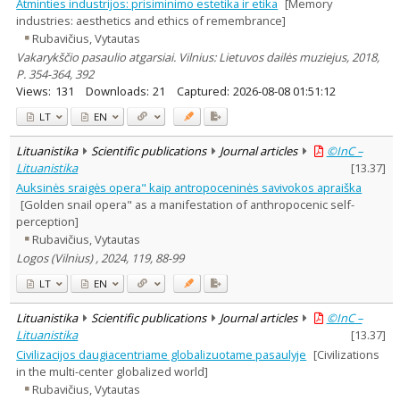
Atminties industrijos: prisiminimo estetika ir etika
[Memory
industries: aesthetics and ethics of remembrance]
Rubavičius, Vytautas
Vakarykščio pasaulio atgarsiai. Vilnius: Lietuvos dailės muziejus, 2018,
P. 354-364, 392
Views:
131
Downloads:
21
Captured:
2026-08-08 01:51:12
LT
EN
Lituanistika
Scientific publications
Journal articles
©InC –
Lituanistika
[
13.37
]
Auksinės sraigės opera" kaip antropoceninės savivokos apraiška
[Golden snail opera" as a manifestation of anthropocenic self-
perception]
Rubavičius, Vytautas
Logos (Vilnius) , 2024, 119, 88-99
LT
EN
Lituanistika
Scientific publications
Journal articles
©InC –
Lituanistika
[
13.37
]
Civilizacijos daugiacentriame globalizuotame pasaulyje
[Civilizations
in the multi-center globalized world]
Rubavičius, Vytautas