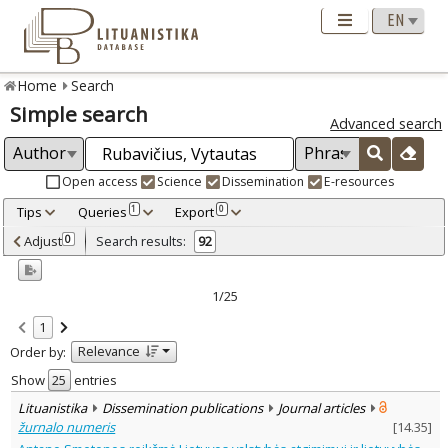
Home
Search
Simple search
Advanced search
Open access
Science
Dissemination
E-resources
Tips
Queries
Export
1
0
Adjusted by criteria
Adjust
Search results:
0
92
0
Year
–
2000
2025
1/25
Refine
:
1
Open access
79
Relevance
Order by:
Scientific publications
83
Dissemination publications
9
Show
entries
Document Type
:
Lituanistika
Dissemination publications
Journal articles
Books & books parts
32
žurnalo numeris
[
14.35
]
Journal articles
59