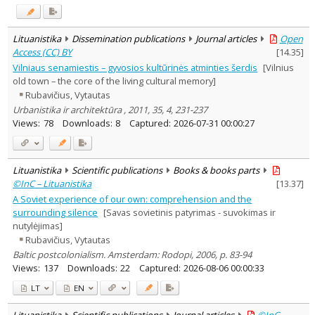
Lituanistika
Dissemination publications
Journal articles
Open
Access (CC) BY
[
14.35
]
Vilniaus senamiestis – gyvosios kultūrinės atminties šerdis
[Vilnius
old town – the core of the living cultural memory]
Rubavičius, Vytautas
Urbanistika ir architektūra , 2011, 35, 4, 231-237
Views:
78
Downloads:
8
Captured:
2026-07-31 00:00:27
Lituanistika
Scientific publications
Books & books parts
©InC – Lituanistika
[
13.37
]
A Soviet experience of our own: comprehension and the
surrounding silence
[Savas sovietinis patyrimas - suvokimas ir
nutylėjimas]
Rubavičius, Vytautas
Baltic postcolonialism. Amsterdam: Rodopi, 2006, p. 83-94
Views:
137
Downloads:
22
Captured:
2026-08-06 00:00:33
LT
EN
Lituanistika
Scientific publications
Journal articles
©InC –