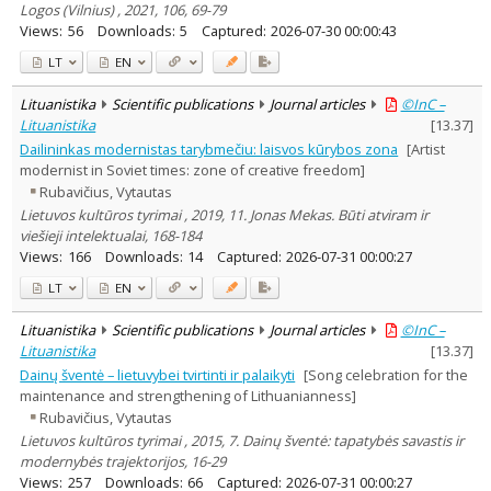
Logos (Vilnius) , 2021, 106, 69-79
Views:
56
Downloads:
5
Captured:
2026-07-30 00:00:43
LT
EN
Lituanistika
Scientific publications
Journal articles
©InC –
Lituanistika
[
13.37
]
Dailininkas modernistas tarybmečiu: laisvos kūrybos zona
[Artist
modernist in Soviet times: zone of creative freedom]
Rubavičius, Vytautas
Lietuvos kultūros tyrimai , 2019, 11. Jonas Mekas. Būti atviram ir
viešieji intelektualai, 168-184
Views:
166
Downloads:
14
Captured:
2026-07-31 00:00:27
LT
EN
Lituanistika
Scientific publications
Journal articles
©InC –
Lituanistika
[
13.37
]
Dainų šventė – lietuvybei tvirtinti ir palaikyti
[Song celebration for the
maintenance and strengthening of Lithuanianness]
Rubavičius, Vytautas
Lietuvos kultūros tyrimai , 2015, 7. Dainų šventė: tapatybės savastis ir
modernybės trajektorijos, 16-29
Views:
257
Downloads:
66
Captured:
2026-07-31 00:00:27