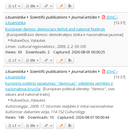
LT
EN
Lituanistika
Scientific publications
Journal articles
©InC –
Lituanistika
[
13.37
]
European demos: democracy deficit and national feelings
[Europietiškasis demos: demokratijos stoka ir nacionaliniai jausmai]
Rubavičius, Vytautas
Limes : cultural regionalistics , 2009, 2, 2, 93-105
Views:
63
Downloads:
2
Captured:
2026-08-05 00:00:25
LT
EN
Lituanistika
Scientific publications
Journal articles
©InC –
Lituanistika
[
13.37
]
Europinis politinis tapatumas: "demosas", pilietinės vertybės ir
nacionaliniai bruožai
[European political identity: "demos", civic
values and national traits]
Rubavičius, Vytautas
Kultūrologija , 2009, 17, Istorinės realybės ir mitai nacionalinėse
kultūrose: dabarties vizija, 114-152 Culturology
Views:
146
Downloads:
10
Captured:
2026-08-07 00:00:44
LT
EN