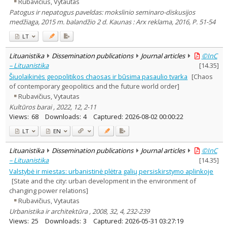
Rubavičius, Vytautas
Patogus ir nepatogus paveldas: mokslinio seminaro-diskusijos
medžiaga, 2015 m. balandžio 2 d. Kaunas : Arx reklama, 2016, P. 51-54
LT
Lituanistika
Dissemination publications
Journal articles
©InC
– Lituanistika
[
14.35
]
Šiuolaikinės geopolitikos chaosas ir būsima pasaulio tvarka
[Chaos
of contemporary geopolitics and the future world order]
Rubavičius, Vytautas
Kultūros barai , 2022, 12, 2-11
Views:
68
Downloads:
4
Captured:
2026-08-02 00:00:22
LT
EN
Lituanistika
Dissemination publications
Journal articles
©InC
– Lituanistika
[
14.35
]
Valstybė ir miestas: urbanistinė plėtra galių persiskirstymo aplinkoje
[State and the city: urban development in the environment of
changing power relations]
Rubavičius, Vytautas
Urbanistika ir architektūra , 2008, 32, 4, 232-239
Views:
25
Downloads:
3
Captured:
2026-05-31 03:27:19