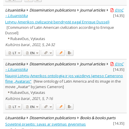
Lituanistika
Dissemination publications
Journal articles
©InC
– Lituanistika
[
14.35
]
Lotynų Amerikos civilizacinė bendrystė pagal Enrique Dusselį
[Communion of Latin American civilization according to Enrique
Dussel]
Rubavičius, Vytautas
Kultūros barai , 2022, 5, 24-32
LT
EN
Lituanistika
Dissemination publications
Journal articles
©InC
– Lituanistika
[
14.35
]
Naujoji Lotynų Amerikos ontologija ir jos vaizdinys Jameso Camerono
flme „Avataras“
[New ontology of Latin America and its image in the
movie „Avatar“ by James Cameron]
Rubavičius, Vytautas
Kultūros barai , 2021, 5, 7-16
LT
EN
Lituanistika
Dissemination publications
Books & books parts
[
14.35
]
Sovietinė praeitis: savas ar svetimas gyvenimas