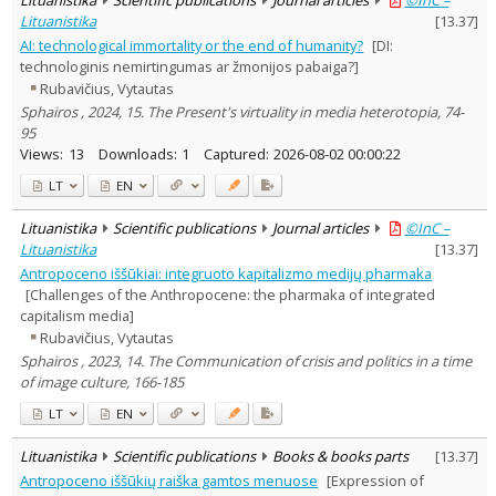
Lituanistika
[
13.37
]
AI: technological immortality or the end of humanity?
[DI:
technologinis nemirtingumas ar žmonijos pabaiga?]
Rubavičius, Vytautas
Sphairos , 2024, 15. The Present's virtuality in media heterotopia, 74-
95
Views:
13
Downloads:
1
Captured:
2026-08-02 00:00:22
LT
EN
Lituanistika
Scientific publications
Journal articles
©InC –
Lituanistika
[
13.37
]
Antropoceno iššūkiai: integruoto kapitalizmo medijų pharmaka
[Challenges of the Anthropocene: the pharmaka of integrated
capitalism media]
Rubavičius, Vytautas
Sphairos , 2023, 14. The Communication of crisis and politics in a time
of image culture, 166-185
LT
EN
Lituanistika
Scientific publications
Books & books parts
[
13.37
]
Antropoceno iššūkių raiška gamtos menuose
[Expression of