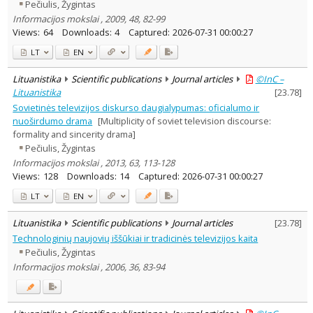
Pečiulis, Žygintas
Informacijos mokslai , 2009, 48, 82-99
Views:
64
Downloads:
4
Captured:
2026-07-31 00:00:27
LT
EN
Lituanistika
Scientific publications
Journal articles
©InC –
Lituanistika
[
23.78
]
Sovietinės televizijos diskurso daugialypumas: oficialumo ir
nuoširdumo drama
[Multiplicity of soviet television discourse:
formality and sincerity drama]
Pečiulis, Žygintas
Informacijos mokslai , 2013, 63, 113-128
Views:
128
Downloads:
14
Captured:
2026-07-31 00:00:27
LT
EN
Lituanistika
Scientific publications
Journal articles
[
23.78
]
Technologinių naujovių iššūkiai ir tradicinės televizijos kaita
Pečiulis, Žygintas
Informacijos mokslai , 2006, 36, 83-94