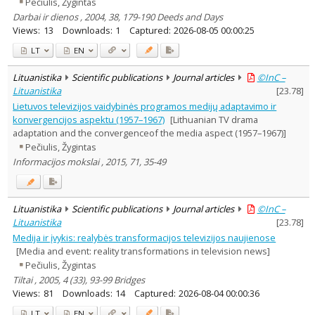
Pečiulis, Žygintas
Darbai ir dienos , 2004, 38, 179-190 Deeds and Days
Views:
13
Downloads:
1
Captured:
2026-08-05 00:00:25
LT
EN
Lituanistika
Scientific publications
Journal articles
©InC –
Lituanistika
[
23.78
]
Lietuvos televizijos vaidybinės programos medijų adaptavimo ir
konvergencijos aspektu (1957–1967)
[Lithuanian TV drama
adaptation and the convergenceof the media aspect (1957–1967)]
Pečiulis, Žygintas
Informacijos mokslai , 2015, 71, 35-49
Lituanistika
Scientific publications
Journal articles
©InC –
Lituanistika
[
23.78
]
Medija ir įvykis: realybės transformacijos televizijos naujienose
[Media and event: reality transformations in television news]
Pečiulis, Žygintas
Tiltai , 2005, 4 (33), 93-99 Bridges
Views:
81
Downloads:
14
Captured:
2026-08-04 00:00:36
LT
EN