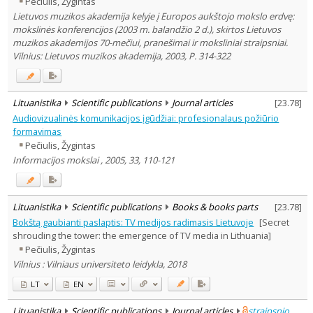
Pečiulis, Žygintas
Subject area
:
Lietuvos muzikos akademija kelyje į Europos aukštojo mokslo erdvę:
Philosophy
1
mokslinės konferencijos (2003 m. balandžio 2 d.), skirtos Lietuvos
History
1
muzikos akademijos 70-mečiui, pranešimai ir moksliniai straipsniai.
Arts
1
Vilnius: Lietuvos muzikos akademija, 2003, P. 314-322
Political sciences
2
Sociology
5
Theatrology
2
Law
1
Lituanistika
Scientific publications
Journal articles
[
23.78
]
Management
3
Audiovizualinės komunikacijos įgūdžiai: profesionalaus požiūrio
Text language
formavimas
Country of publication
Pečiulis, Žygintas
Informacijos mokslai , 2005, 33, 110-121
Historical periods
Lithuanian place names
Subject
Lituanistika
Scientific publications
Books & books parts
[
23.78
]
Journal
Bokštą gaubianti paslaptis: TV medijos radimasis Lietuvoje
[Secret
shrouding the tower: the emergence of TV media in Lithuania]
Pečiulis, Žygintas
Vilnius : Vilniaus universiteto leidykla, 2018
LT
EN
Lituanistika
Scientific publications
Journal articles
straipsnio