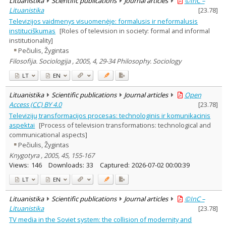
Lituanistika
Scientific publications
Journal articles
©InC –
Lituanistika
[
23.78
]
Televizijos vaidmenys visuomenėje: formalusis ir neformalusis
instituciškumas
[Roles of television in society: formal and informal
institutionality]
Pečiulis, Žygintas
Filosofija. Sociologija , 2005, 4, 29-34 Philosophy. Sociology
LT
EN
Lituanistika
Scientific publications
Journal articles
Open
Access (CC) BY 4.0
[
23.78
]
Televizijų transformacijos procesas: technologinis ir komunikacinis
aspektai
[Process of television transformations: technological and
communicational aspects]
Pečiulis, Žygintas
Knygotyra , 2005, 45, 155-167
Views:
146
Downloads:
33
Captured:
2026-07-02 00:00:39
LT
EN
Lituanistika
Scientific publications
Journal articles
©InC –
Lituanistika
[
23.78
]
TV media in the Soviet system: the collision of modernity and