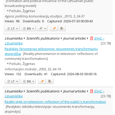
[Formation and political influence of the Lithuanian public
broadcasting model]
Pečiulis, Žygintas
Agora: politinių komunikacijų studijos , 2015, 3, 24-31
Views:
96
Downloads:
6
Captured:
2026-07-30 00:00:43
LT
EN
Lituanistika
Scientific publications
Journal articles
©InC –
Lituanistika
[
23.78
]
Realybės fenomenas televizijoje: visuomenės transformacijų
atspindžiai
[Reality phenomenon in television: reflections of
community transformations]
Pečiulis, Žygintas
Informacijos mokslai , 2005, 32, 64-74
Views:
132
Downloads:
41
Captured:
2026-08-03 00:00:16
LT
EN
Lituanistika
Scientific publications
Journal articles
©InC –
Lituanistika
[
23.78
]
Reality style on televizion: reflection of the public's transformation
[Realybės stilistika televizijoje: visuomenės transformacijų
atspindys]