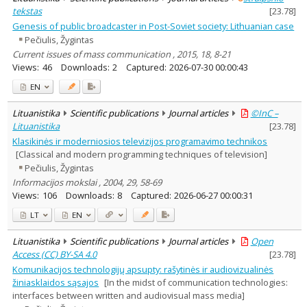
tekstas
[
23.78
]
Genesis of public broadcaster in Post-Soviet society: Lithuanian case
Pečiulis, Žygintas
Current issues of mass communication , 2015, 18, 8-21
Views:
46
Downloads:
2
Captured:
2026-07-30 00:00:43
EN
Lituanistika
Scientific publications
Journal articles
©InC –
Lituanistika
[
23.78
]
Klasikinės ir moderniosios televizijos programavimo technikos
[Classical and modern programming techniques of television]
Pečiulis, Žygintas
Informacijos mokslai , 2004, 29, 58-69
Views:
106
Downloads:
8
Captured:
2026-06-27 00:00:31
LT
EN
Lituanistika
Scientific publications
Journal articles
Open
Access (CC) BY-SA 4.0
[
23.78
]
Komunikacijos technologijų apsupty: rašytinės ir audiovizualinės
žiniasklaidos sąsajos
[In the midst of communication technologies:
interfaces between written and audiovisual mass media]