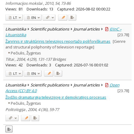
Informacijos mokslai , 2010, 54, 73-86
Views:
81
Downloads:
13
Captured:
2026-08-02 00:00:22
LT
EN
Lituanistika
Scientific publications
Journal articles
©InC –
Lituanistika
[
23.78
]
Žanrinis ir struktūrinis televizijos reportažo polifoniškumas
[Genre
and structural poliphonity of television reportage]
Pečiulis, Žygintas
Tiltai , 2004, 4 (29), 131-137 Bridges
Views:
42
Downloads:
3
Captured:
2026-07-16 00:01:02
LT
EN
Lituanistika
Scientific publications
Journal articles
Open
Access (CC) BY 4.0
[
23.78
]
Žodžio dramaturgija televizijoje ir demokratijos procesas
Pečiulis, Žygintas
Politologija , 2004, 4 (36), 59-77