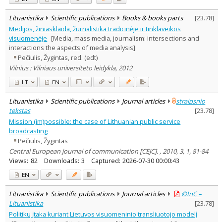
Lituanistika
Scientific publications
Books & books parts
[
23.78
]
Medijos, žiniasklaida, žurnalistika tradicinėje ir tinklaveikos
visuomenėje
[Media, mass media, journalism: intersections and
interactions the aspects of media analysis]
Pečiulis, Žygintas, red. (edt)
Vilnius : Vilniaus universiteto leidykla, 2012
LT
EN
Lituanistika
Scientific publications
Journal articles
straipsnio
tekstas
[
23.78
]
Mission (im)possible: the case of Lithuanian public service
broadcasting
Pečiulis, Žygintas
Central European journal of communication [CEJC]. , 2010, 3, 1, 81-84
Views:
82
Downloads:
3
Captured:
2026-07-30 00:00:43
EN
Lituanistika
Scientific publications
Journal articles
©InC –
Lituanistika
[
23.78
]
Politikų įtaka kuriant Lietuvos visuomeninio transliuotojo modelį