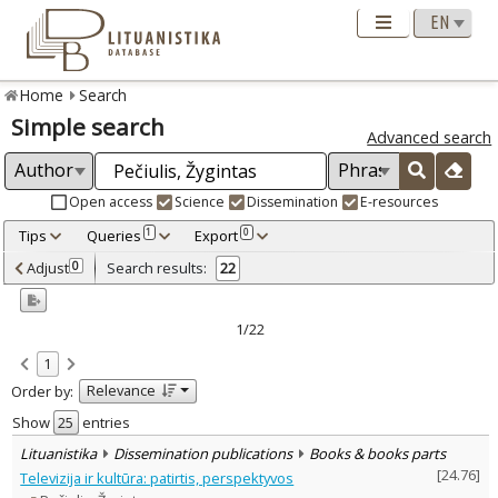
Home
Search
Simple search
Advanced search
Open access
Science
Dissemination
E-resources
Tips
Queries
Export
1
0
Adjusted by criteria
Adjust
Search results:
0
22
0
Year
–
2003
2020
1/22
Refine
:
1
Open access
17
Relevance
Order by:
Scientific publications
21
Dissemination publications
1
Show
entries
Document Type
:
Lituanistika
Dissemination publications
Books & books parts
Books & books parts
3
[
24.76
]
Televizija ir kultūra: patirtis, perspektyvos
Journal articles
19