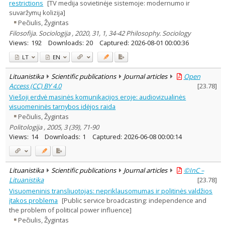
restrictions
[TV medija sovietinėje sistemoje: modernumo ir
suvaržymų kolizija]
Pečiulis, Žygintas
Filosofija. Sociologija , 2020, 31, 1, 34-42 Philosophy. Sociology
Views:
192
Downloads:
20
Captured:
2026-08-01 00:00:36
LT
EN
Lituanistika
Scientific publications
Journal articles
Open
Access (CC) BY 4.0
[
23.78
]
Viešoji erdvė masinės komunikacijos eroje: audiovizualinės
visuomeninės tarnybos idėjos raida
Pečiulis, Žygintas
Politologija , 2005, 3 (39), 71-90
Views:
14
Downloads:
1
Captured:
2026-06-08 00:00:14
Lituanistika
Scientific publications
Journal articles
©InC –
Lituanistika
[
23.78
]
Visuomeninis transliuotojas: nepriklausomumas ir politinės valdžios
įtakos problema
[Public service broadcasting: independence and
the problem of political power influence]
Pečiulis, Žygintas