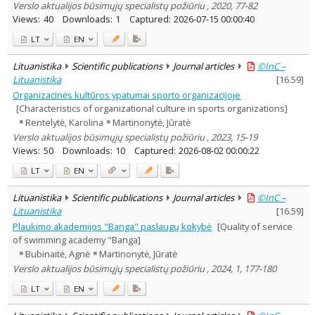
Verslo aktualijos būsimųjų specialistų požiūriu , 2020, 77-82
Views:
40
Downloads:
1
Captured:
2026-07-15 00:00:40
LT
EN
Lituanistika
Scientific publications
Journal articles
©InC –
Lituanistika
[
16.59
]
Organizacinės kultūros ypatumai sporto organizacijoje
[Characteristics of organizational culture in sports organizations]
Rentelytė, Karolina
Martinonytė, Jūratė
Verslo aktualijos būsimųjų specialistų požiūriu , 2023, 15-19
Views:
50
Downloads:
10
Captured:
2026-08-02 00:00:22
LT
EN
Lituanistika
Scientific publications
Journal articles
©InC –
Lituanistika
[
16.59
]
Plaukimo akademijos "Banga" paslaugų kokybė
[Quality of service
of swimming academy "Banga]
Bubinaitė, Agnė
Martinonytė, Jūratė
Verslo aktualijos būsimųjų specialistų požiūriu , 2024, 1, 177-180
LT
EN