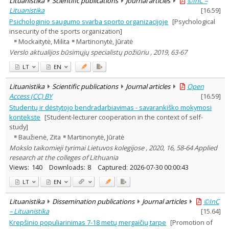
Lituanistika
Scientific publications
Journal articles
©InC –
Lituanistika
[
16.59
]
Psichologinio saugumo svarba sporto organizacijoje
[Psychological
insecurity of the sports organization]
Mockaitytė, Milita
Martinonytė, Jūratė
Verslo aktualijos būsimųjų specialistų požiūriu , 2019, 63-67
LT
EN
Lituanistika
Scientific publications
Journal articles
Open
Access (CC) BY
[
16.59
]
Studentų ir dėstytojo bendradarbiavimas - savarankiško mokymosi
kontekste
[Student-lecturer cooperation in the context of self-
study]
Baužienė, Zita
Martinonytė, Jūratė
Mokslo taikomieji tyrimai Lietuvos kolegijose , 2020, 16, 58-64 Applied
research at the colleges of Lithuania
Views:
140
Downloads:
8
Captured:
2026-07-30 00:00:43
LT
EN
Lituanistika
Dissemination publications
Journal articles
©InC
– Lituanistika
[
15.64
]
Krepšinio populiarinimas 7-18 metų mergaičių tarpe
[Promotion of