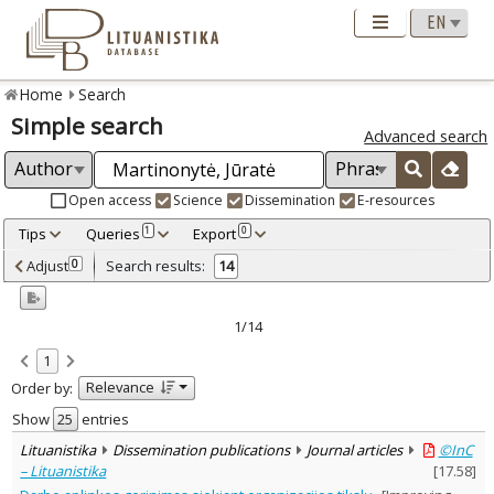
Home
Search
Simple search
Advanced search
Open access
Science
Dissemination
E-resources
Tips
Queries
Export
1
0
Adjusted by criteria
Adjust
Search results:
0
14
0
Year
–
2018
2024
1/14
Refine
:
1
Open access
14
Relevance
Order by:
Scientific publications
11
Dissemination publications
3
Show
entries
Document Type
:
Lituanistika
Dissemination publications
Journal articles
©InC
Journal articles
14
– Lituanistika
[
17.58
]
Subject area
: