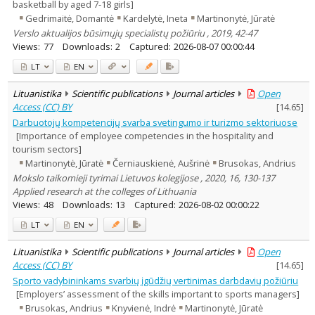
basketball by aged 7-18 girls]
Gedrimaitė, Domantė
Kardelytė, Ineta
Martinonytė, Jūratė
Verslo aktualijos būsimųjų specialistų požiūriu , 2019, 42-47
Views:
77
Downloads:
2
Captured:
2026-08-07 00:00:44
LT
EN
Lituanistika
Scientific publications
Journal articles
Open
Access (CC) BY
[
14.65
]
Darbuotojų kompetencijų svarba svetingumo ir turizmo sektoriuose
[Importance of employee competencies in the hospitality and
tourism sectors]
Martinonytė, Jūratė
Černiauskienė, Aušrinė
Brusokas, Andrius
Mokslo taikomieji tyrimai Lietuvos kolegijose , 2020, 16, 130-137
Applied research at the colleges of Lithuania
Views:
48
Downloads:
13
Captured:
2026-08-02 00:00:22
LT
EN
Lituanistika
Scientific publications
Journal articles
Open
Access (CC) BY
[
14.65
]
Sporto vadybininkams svarbių įgūdžių vertinimas darbdavių požiūriu
[Employers’ assessment of the skills important to sports managers]
Brusokas, Andrius
Knyvienė, Indrė
Martinonytė, Jūratė