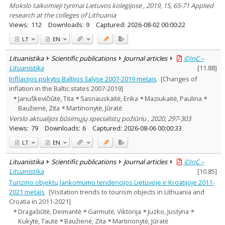
Mokslo taikomieji tyrimai Lietuvos kolegijose , 2019, 15, 65-71 Applied
research at the colleges of Lithuania
Views:
112
Downloads:
9
Captured:
2026-08-02 00:00:22
LT
EN
Lituanistika
Scientific publications
Journal articles
©InC –
Lituanistika
[
11.88
]
Infliacijos pokytis Baltijos šalyse 2007-2019 metais
[Changes of
inflation in the Baltic states 2007-2019]
Januškevičiūtė, Tita
Sasnauskaitė, Erika
Maziukaitė, Paulina
Baužienė, Zita
Martinonytė, Jūratė
Verslo aktualijos būsimųjų specialistų požiūriu , 2020, 297-303
Views:
79
Downloads:
6
Captured:
2026-08-06 00:00:33
LT
EN
Lituanistika
Scientific publications
Journal articles
©InC –
Lituanistika
[
10.85
]
Turizmo objektų lankomumo tendencijos Lietuvoje ir Kroatijoje 2011-
2021 metais
[Visitation trends to tourism objects in Lithuania and
Croatia in 2011-2021]
Dragašiūtė, Deimantė
Garmutė, Viktorija
Juzko, Justyna
Kukytė, Tautė
Baužienė, Zita
Martinonytė, Jūratė