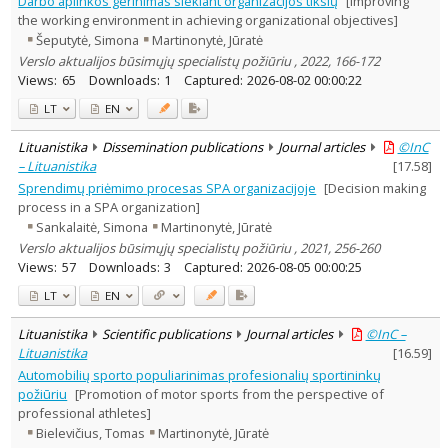
Darbo aplinkos gerinimas siekiant organizacijos tikslų
[Improving
Education
2
the working environment in achieving organizational objectives]
Economics
1
Šeputytė, Simona
Martinonytė, Jūratė
Psychology
1
Verslo aktualijos būsimųjų specialistų požiūriu , 2022, 166-172
Sociology
1
Views:
65
Downloads:
1
Captured:
2026-08-02 00:00:22
Management
9
Text language
LT
EN
Country of publication
Lituanistika
Dissemination publications
Journal articles
©InC
Historical periods
– Lituanistika
[
17.58
]
Lithuanian place names
Sprendimų priėmimo procesas SPA organizacijoje
[Decision making
process in a SPA organization]
Subject
Sankalaitė, Simona
Martinonytė, Jūratė
Journal
Verslo aktualijos būsimųjų specialistų požiūriu , 2021, 256-260
Views:
57
Downloads:
3
Captured:
2026-08-05 00:00:25
LT
EN
Lituanistika
Scientific publications
Journal articles
©InC –
Lituanistika
[
16.59
]
Automobilių sporto populiarinimas profesionalių sportininkų
požiūriu
[Promotion of motor sports from the perspective of
professional athletes]
Bielevičius, Tomas
Martinonytė, Jūratė