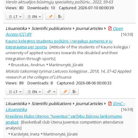
Verslo aktualijos būsimųjų specialistų požiūriu , 2022, 59-63
Views:
80
Downloads:
10
Captured:
2026-07-10 00:00:39
LT
EN
Lituanistika
Scientific publications
Journal articles
Open
Access (CC) BY
[
16.59
]
Kauno kolegijos studentų požiūris į neįgalius asmenis ir jų
integravimą per sportą
[Attitude of the students of Kauno kolegija /
university of applied sciences towards the disabled and their
integration through sports]
Brusokas, Andrius
Martinonytė, Jūratė
Mokslo taikomieji tyrimai Lietuvos kolegijose , 2018, 14, 37-42 Applied
research at the colleges of Lithuania
Views:
89
Downloads:
8
Captured:
2026-08-06 00:00:33
LT
EN
Lituanistika
Scientific publications
Journal articles
©InC –
Lituanistika
[
16.59
]
Krepšinio klubo Utenos "Juventus" varžybų žiūrovų lankomumo
analizė
[Basketball club Utena Juventus competition attendance
analysis]
Kardelytė, Ineta
Martinonytė, Jūratė