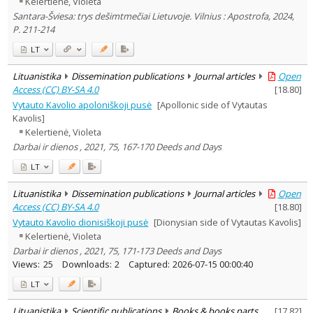
Kelertienė, Violeta
Subject area
:
Santara-Šviesa: trys dešimtmečiai Lietuvoje. Vilnius : Apostrofa, 2024,
History
1
P. 211-214
Literary Studies
6
Sociology
2
LT
Text language
Lituanistika
Dissemination publications
Journal articles
Open
Country of publication
Access (CC) BY-SA 4.0
[
18.80
]
Historical periods
Vytauto Kavolio apoloniškoji pusė
[Apollonic side of Vytautas
Lithuanian place names
Kavolis]
Kelertienė, Violeta
Subject
Darbai ir dienos , 2021, 75, 167-170 Deeds and Days
Journal
LT
Lituanistika
Dissemination publications
Journal articles
Open
Access (CC) BY-SA 4.0
[
18.80
]
Vytauto Kavolio dionisiškoji pusė
[Dionysian side of Vytautas Kavolis]
Kelertienė, Violeta
Darbai ir dienos , 2021, 75, 171-173 Deeds and Days
Views:
25
Downloads:
2
Captured:
2026-07-15 00:00:40
LT
Lituanistika
Scientific publications
Books & books parts
[
17.82
]