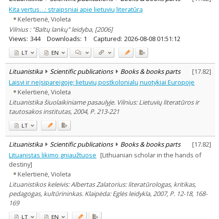
Kita vertus…: straipsniai apie lietuvių literatūrą
Kelertienė, Violeta
Vilnius : "Baltų lankų" leidyba, [2006]
Views:
344
Downloads:
1
Captured:
2026-08-08 01:51:12
LT
EN
Lituanistika
Scientific publications
Books & books parts
[
17.82
]
Laisvi ir neįsipareigoję: lietuvių postkolonialų nuotykiai Europoje
Kelertienė, Violeta
Lituanistika šiuolaikiniame pasaulyje. Vilnius: Lietuvių literatūros ir
tautosakos institutas, 2004, P. 213-221
LT
Lituanistika
Scientific publications
Books & books parts
[
17.82
]
Lituanistas likimo gniaužtuose
[Lithuanian scholar in the hands of
destiny]
Kelertienė, Violeta
Lituanistikos keleivis: Albertas Zalatorius: literatūrologas, kritikas,
pedagogas, kultūrininkas. Klaipėda: Eglės leidykla, 2007, P. 12-18, 168-
169
LT
EN