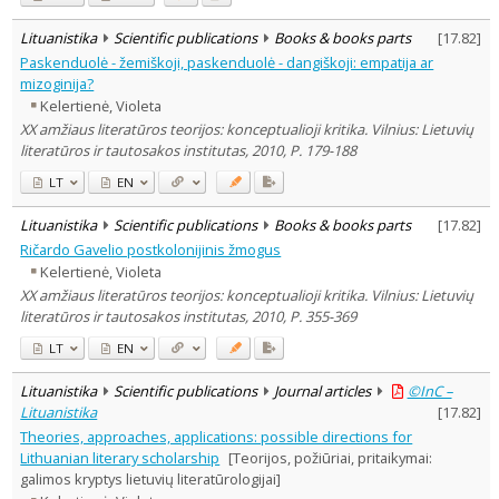
Lituanistika
Scientific publications
Books & books parts
[
17.82
]
Paskenduolė - žemiškoji, paskenduolė - dangiškoji: empatija ar
mizoginija?
Kelertienė, Violeta
XX amžiaus literatūros teorijos: konceptualioji kritika. Vilnius: Lietuvių
literatūros ir tautosakos institutas, 2010, P. 179-188
LT
EN
Lituanistika
Scientific publications
Books & books parts
[
17.82
]
Ričardo Gavelio postkolonijinis žmogus
Kelertienė, Violeta
XX amžiaus literatūros teorijos: konceptualioji kritika. Vilnius: Lietuvių
literatūros ir tautosakos institutas, 2010, P. 355-369
LT
EN
Lituanistika
Scientific publications
Journal articles
©InC –
Lituanistika
[
17.82
]
Theories, approaches, applications: possible directions for
Lithuanian literary scholarship
[Teorijos, požiūriai, pritaikymai:
galimos kryptys lietuvių literatūrologijai]