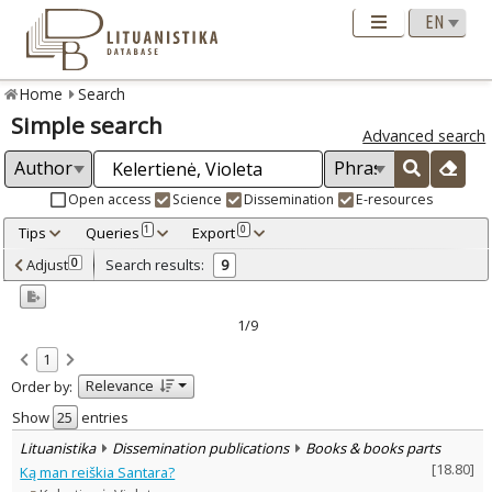
Home
Search
Simple search
Advanced search
Open access
Science
Dissemination
E-resources
Tips
Queries
Export
1
0
Adjusted by criteria
Adjust
Search results:
0
9
0
Year
–
2004
2024
1/9
Refine
:
1
Open access
3
Relevance
Order by:
Scientific publications
6
Dissemination publications
3
Show
entries
Document Type
:
Lituanistika
Dissemination publications
Books & books parts
Books & books parts
6
[
18.80
]
Ką man reiškia Santara?
Journal articles
3