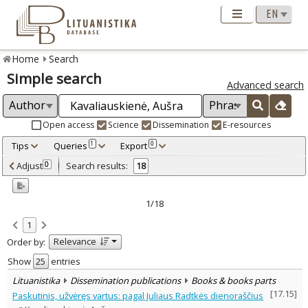
Home
Search
Simple search
Advanced search
Open access
Science
Dissemination
E-resources
Tips
Queries
Export
1
0
Adjusted by criteria
Adjust
Search results:
0
18
0
Year
–
2001
2024
1/18
Refine
:
1
Open access
13
Relevance
Order by:
Scientific publications
17
Dissemination publications
1
Show
entries
Document Type
:
Lituanistika
Dissemination publications
Books & books parts
Books & books parts
8
[
17.15
]
Paskutinis, užvėręs vartus: pagal Juliaus Radtkės dienoraščius
Journal articles
9