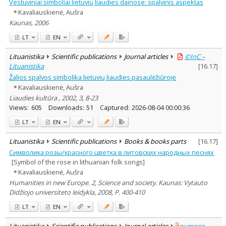
Vestuviniai simboliai lietuvių liaudies dainose: spalvinis aspektas
Kavaliauskienė, Aušra
Kaunas, 2006
LT
EN
Lituanistika
Scientific publications
Journal articles
©InC –
Lituanistika
[
16.17
]
Žalios spalvos simbolika lietuvių liaudies pasaulėžiūroje
Kavaliauskienė, Aušra
Liaudies kultūra , 2002, 3, 8-23
Views:
605
Downloads:
51
Captured:
2026-08-04 00:00:36
LT
EN
Lituanistika
Scientific publications
Books & books parts
[
16.17
]
Символика розы/красного цветка в литовских народных песнях
[Symbol of the rose in lithuanian folk songs]
Kavaliauskienė, Aušra
Humanities in new Europe. 2, Science and society. Kaunas: Vytauto
Didžiojo universiteto leidykla, 2008, P. 400-410
LT
EN
Lituanistika
Scientific publications
Journal articles
numerio