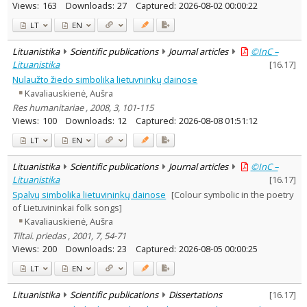
Views:
163
Downloads:
27
Captured:
2026-08-02 00:00:22
LT
EN
Lituanistika
Scientific publications
Journal articles
©InC –
Lituanistika
[
16.17
]
Nulaužto žiedo simbolika lietuvninkų dainose
Kavaliauskienė, Aušra
Res humanitariae , 2008, 3, 101-115
Views:
100
Downloads:
12
Captured:
2026-08-08 01:51:12
LT
EN
Lituanistika
Scientific publications
Journal articles
©InC –
Lituanistika
[
16.17
]
Spalvų simbolika lietuvininkų dainose
[Colour symbolic in the poetry
of Lietuvininkai folk songs]
Kavaliauskienė, Aušra
Tiltai. priedas , 2001, 7, 54-71
Views:
200
Downloads:
23
Captured:
2026-08-05 00:00:25
LT
EN
Lituanistika
Scientific publications
Dissertations
[
16.17
]