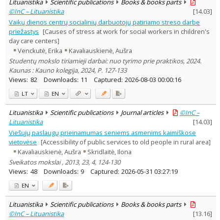
Lituanistika
Scientific publications
Books & books parts
©InC – Lituanistika
[
14.03
]
Vaikų dienos centrų socialinių darbuotojų patiriamo streso darbe
priežastys
[Causes of stress at work for social workers in children's
day care centers]
Venckutė, Erika
Kavaliauskienė, Aušra
Studentų mokslo tiriamieji darbai: nuo tyrimo prie praktikos, 2024.
Kaunas : Kauno kolegija, 2024, P. 127-133
Views:
82
Downloads:
11
Captured:
2026-08-03 00:00:16
LT
EN
Lituanistika
Scientific publications
Journal articles
©InC –
Lituanistika
[
14.03
]
Viešųjų paslaugų prieinamumas seniems asmenims kaimiškose
vietovėse
[Accessibility of public services to old people in rural area]
Kavaliauskienė, Aušra
Skridlaitė, Ilona
Sveikatos mokslai , 2013, 23, 4, 124-130
Views:
48
Downloads:
9
Captured:
2026-05-31 03:27:19
EN
Lituanistika
Scientific publications
Books & books parts
©InC – Lituanistika
[
13.16
]