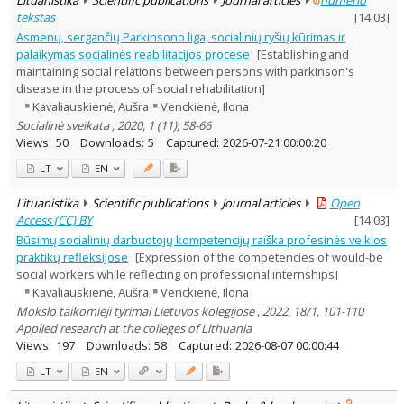
tekstas
[
14.03
]
Asmenų, sergančių Parkinsono liga, socialinių ryšių kūrimas ir
palaikymas socialinės reabilitacijos procese
[Establishing and
maintaining social relations between persons with parkinson's
disease in the process of social rehabilitation]
Kavaliauskienė, Aušra
Venckienė, Ilona
Socialinė sveikata , 2020, 1 (11), 58-66
Views:
50
Downloads:
5
Captured:
2026-07-21 00:00:20
LT
EN
Lituanistika
Scientific publications
Journal articles
Open
Access (CC) BY
[
14.03
]
Būsimų socialinių darbuotojų kompetencijų raiška profesinės veiklos
praktikų refleksijose
[Expression of the competencies of would-be
social workers while reflecting on professional internships]
Kavaliauskienė, Aušra
Venckienė, Ilona
Mokslo taikomieji tyrimai Lietuvos kolegijose , 2022, 18/1, 101-110
Applied research at the colleges of Lithuania
Views:
197
Downloads:
58
Captured:
2026-08-07 00:00:44
LT
EN