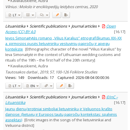
Kavaliauskienė, Aušra
Dissertations
1
Vilnius : Mokslo ir enciklopedijų leidybos centras, 2020
Subject area
:
Education
1
LT
Ethnology
9
History
2
Lituanistika
Scientific publications
Journal articles
Open
Linguistics
1
Access (CC) BY 4.0
[
16.17
]
Sociology
6
Ievos Simonaitytės romano „Vilius Karalius“ etnografiškumas XIX–XX
Management
1
a. pirmosios pusės lietuvininkų vestuvinių papročių ir apeigų
Text language
kontekste
[Ethnographic character of the novel “Vilius Karalius” by
Country of publication
Ieva Simonaitytė in the context of Lithuanian wedding customs and
rituals of the 19th – the first half of the 20th century]
Historical periods
Kavaliauskienė, Aušra
Lithuanian place names
Tautosakos darbai , 2019, 57, 100-126 Folklore Studies
Subject
Views:
149
Downloads:
17
Captured:
2026-08-04 00:00:36
Journal
LT
EN
Lituanistika
Scientific publications
Journal articles
©InC –
Lituanistika
[
16.17
]
Jaunų dienų/erotiniai simboliai lietuvininkų ir Veliuonos krašto
dainose: (lietuvių ir Europos tautų papročių kontekstas: spalvinis
aspektas)
[Erotic images in the songs of the lietuvininkai and
Veliuona district]