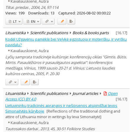
Kavaliauskienė, Aušra
Tiltai. priedas , 2004, 24, 97-114
Views:
199
Downloads:
13
Captured:
2026-08-02 00:00:22
LT
EN
Lituanistika
Scientific publications
Books & books parts
[
16.17
]
Kodėl Užgavėnių pamėklė bei Velykė egzistuoja ir moterišku, ir vyrišku
pavidalu?
Kavaliauskienė, Aušra
Lyčių samprata tradicinėje kultūroje: konferencijų ciklas "Gimtis. Būtis.
Mirtis. Pasaulėžiūros ir pasaulėjautos aspektai": konferencijos
medžiaga, Vilnius, 1999 sausio 20-21 d. Vilnius: Lietuvos liaudies
kultūros centras, 2005, P. 20-30
Lituanistika
Scientific publications
Journal articles
Open
Access (CC) BY 4.0
[
16.17
]
Lietuvininkų tradicinės aprangos ir nešiosenos atspindžiai Ievos
Simonaitytės kūryboje
[Reflections of the traditional clothing and
attire of Lithuania minor in writings by Ieva Simonaitytė]
Kavaliauskienė, Aušra
Tautosakos darbai , 2013, 45, 30-51 Folklore Studies