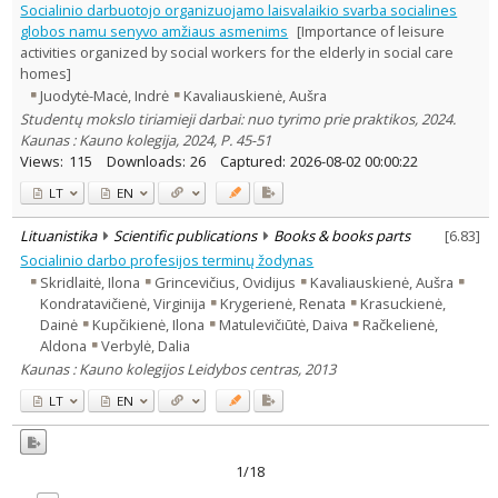
Socialinio darbuotojo organizuojamo laisvalaikio svarba socialines
globos namu senyvo amžiaus asmenims
[Importance of leisure
activities organized by social workers for the elderly in social care
homes]
Juodytė-Macė, Indrė
Kavaliauskienė, Aušra
Studentų mokslo tiriamieji darbai: nuo tyrimo prie praktikos, 2024.
Kaunas : Kauno kolegija, 2024, P. 45-51
Views:
115
Downloads:
26
Captured:
2026-08-02 00:00:22
LT
EN
Lituanistika
Scientific publications
Books & books parts
[
6.83
]
Socialinio darbo profesijos terminų žodynas
Skridlaitė, Ilona
Grincevičius, Ovidijus
Kavaliauskienė, Aušra
Kondratavičienė, Virginija
Krygerienė, Renata
Krasuckienė,
Dainė
Kupčikienė, Ilona
Matulevičiūtė, Daiva
Račkelienė,
Aldona
Verbylė, Dalia
Kaunas : Kauno kolegijos Leidybos centras, 2013
LT
EN
1/18