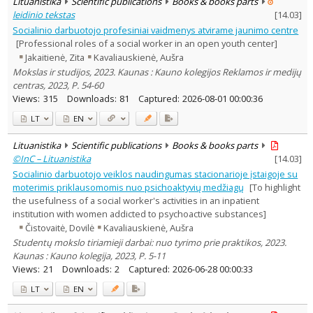
Lituanistika
Scientific publications
Books & books parts
leidinio tekstas
[
14.03
]
Socialinio darbuotojo profesiniai vaidmenys atvirame jaunimo centre
[Professional roles of a social worker in an open youth center]
Jakaitienė, Zita
Kavaliauskienė, Aušra
Mokslas ir studijos, 2023. Kaunas : Kauno kolegijos Reklamos ir medijų
centras, 2023, P. 54-60
Views:
315
Downloads:
81
Captured:
2026-08-01 00:00:36
LT
EN
Lituanistika
Scientific publications
Books & books parts
©InC – Lituanistika
[
14.03
]
Socialinio darbuotojo veiklos naudingumas stacionarioje įstaigoje su
moterimis priklausomomis nuo psichoaktyvių medžiagų
[To highlight
the usefulness of a social worker's activities in an inpatient
institution with women addicted to psychoactive substances]
Čistovaitė, Dovilė
Kavaliauskienė, Aušra
Studentų mokslo tiriamieji darbai: nuo tyrimo prie praktikos, 2023.
Kaunas : Kauno kolegija, 2023, P. 5-11
Views:
21
Downloads:
2
Captured:
2026-06-28 00:00:33
LT
EN