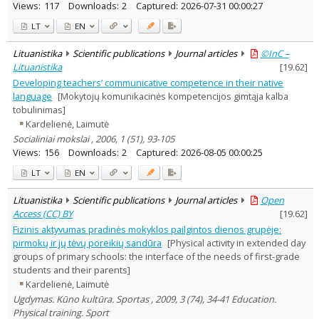
Views:
117
Downloads:
2
Captured:
2026-07-31 00:00:27
LT
EN
Lituanistika
Scientific publications
Journal articles
©InC –
Lituanistika
[
19.62
]
Developing teachers’ communicative competence in their native
language
[Mokytojų komunikacinės kompetencijos gimtąja kalba
tobulinimas]
Kardelienė, Laimutė
Socialiniai mokslai , 2006, 1 (51), 93-105
Views:
156
Downloads:
2
Captured:
2026-08-05 00:00:25
LT
EN
Lituanistika
Scientific publications
Journal articles
Open
Access (CC) BY
[
19.62
]
Fizinis aktyvumas pradinės mokyklos pailgintos dienos grupėje:
pirmokų ir jų tėvų poreikių sandūra
[Physical activity in extended day
groups of primary schools: the interface of the needs of first-grade
students and their parents]
Kardelienė, Laimutė
Ugdymas. Kūno kultūra. Sportas , 2009, 3 (74), 34-41 Education.
Physical training. Sport