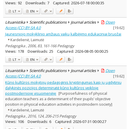
Views:
92
Downloads:
7
Captured:
2026-07-18 00:00:35
LT
EN
Lituanistika
Scientific publications
Journal articles
Open
Access (CC) BY-SA 4.0
[
19.62
]
Jaunesniojo mokyklinio amžiaus vaikų kalbėjimo edukaciniai bruožai
Kardelienė, Laimutė
Pedagogika , 2006, 83, 161-166 Pedagogy
Views:
178
Downloads:
25
Captured:
2026-08-05 00:00:25
LT
EN
Lituanistika
Scientific publications
Journal articles
Open
Access (CC) BY-SA 4.0
[
19.62
]
Kūno kultūros mokytojų pedagoginis kryptingumas kaip jų ugdytinių
dalykinės pozicijos determinatė kūno kultūros veikloje
postmodernioje visuomenėje
[Purposefulness of physical
education teachers as a determinant of their pupils’ objective
position in physical education activities in postmodern society]
Kardelienė, Laimutė
Pedagogika , 2016, 124, 206-215 Pedagogy
Views:
106
Downloads:
6
Captured:
2026-07-31 00:00:27