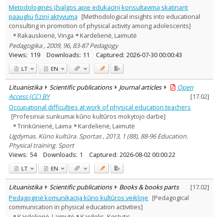
Metodologinės įžvalgos apie edukacinį konsultavimą skatinant
paauglių fizinį aktyvumą
[Methodological insights into educational
consulting in promotion of physical activity among adolescents]
Rakauskienė, Vinga
Kardelienė, Laimutė
Pedagogika , 2009, 96, 83-87 Pedagogy
Views:
119
Downloads:
11
Captured:
2026-07-30 00:00:43
LT
EN
Lituanistika
Scientific publications
Journal articles
Open
Access (CC) BY
[
17.02
]
Occupational difficulties at work of physical education teachers
[Profesiniai sunkumai kūno kultūros mokytojo darbe]
Trinkūnienė, Laima
Kardelienė, Laimutė
Ugdymas. Kūno kultūra. Sportas , 2013, 1 (88), 88-96 Education.
Physical training. Sport
Views:
54
Downloads:
1
Captured:
2026-08-02 00:00:22
LT
EN
Lituanistika
Scientific publications
Books & books parts
[
17.02
]
Pedagoginė komunikacija kūno kultūros veikloje
[Pedagogical
communication in physical education activities]
Kardelienė, Laimutė
Kardelis, Kęstutis