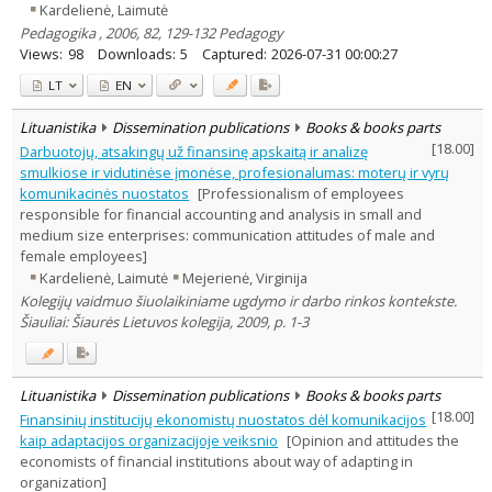
Kardelienė, Laimutė
Pedagogika , 2006, 82, 129-132 Pedagogy
Views:
98
Downloads:
5
Captured:
2026-07-31 00:00:27
LT
EN
Lituanistika
Dissemination publications
Books & books parts
[
18.00
]
Darbuotojų, atsakingų už finansinę apskaitą ir analizę
smulkiose ir vidutinėse įmonėse, profesionalumas: moterų ir vyrų
komunikacinės nuostatos
[Professionalism of employees
responsible for financial accounting and analysis in small and
medium size enterprises: communication attitudes of male and
female employees]
Kardelienė, Laimutė
Mejerienė, Virginija
Kolegijų vaidmuo šiuolaikiniame ugdymo ir darbo rinkos kontekste.
Šiauliai: Šiaurės Lietuvos kolegija, 2009, p. 1-3
Lituanistika
Dissemination publications
Books & books parts
[
18.00
]
Finansinių institucijų ekonomistų nuostatos dėl komunikacijos
kaip adaptacijos organizacijoje veiksnio
[Opinion and attitudes the
economists of financial institutions about way of adapting in
organization]