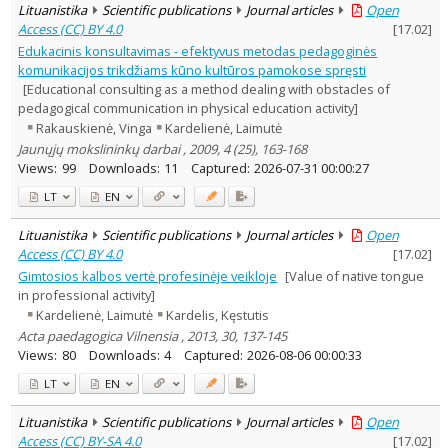
Lituanistika
Scientific publications
Journal articles
Open
Access (CC) BY 4.0
[
17.02
]
Edukacinis konsultavimas - efektyvus metodas pedagoginės
komunikacijos trikdžiams kūno kultūros pamokose spręsti
[Educational consulting as a method dealing with obstacles of
pedagogical communication in physical education activity]
Rakauskienė, Vinga
Kardelienė, Laimutė
Jaunųjų mokslininkų darbai , 2009, 4 (25), 163-168
Views:
99
Downloads:
11
Captured:
2026-07-31 00:00:27
LT
EN
Lituanistika
Scientific publications
Journal articles
Open
Access (CC) BY 4.0
[
17.02
]
Gimtosios kalbos vertė profesinėje veikloje
[Value of native tongue
in professional activity]
Kardelienė, Laimutė
Kardelis, Kęstutis
Acta paedagogica Vilnensia , 2013, 30, 137-145
Views:
80
Downloads:
4
Captured:
2026-08-06 00:00:33
LT
EN
Lituanistika
Scientific publications
Journal articles
Open
Access (CC) BY-SA 4.0
[
17.02
]