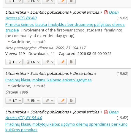
LT
EN
Lituanistika
Scientific publications
Journal articles
Open
Access (CC) BY 4.0
[
19.62
]
Pirmoko šeimos įtrauka į mokyklos bendruomenę pailgintos dienos
grupėje
[Involvement of the first-year school students' family into
the community of extended day group]
Kardelienė, Laimutė
Acta paedagogica Vilnensia , 2009, 23, 104-117
Views:
129
Downloads:
11
Captured:
2026-08-05 00:00:25
LT
EN
Lituanistika
Scientific publications
Dissertations
[
19.62
]
Pradinių klasių mokinių kalbinio etiketo ugdymas
Kardelienė, Laimutė
Šiauliai, 1998
LT
EN
Lituanistika
Scientific publications
Journal articles
Open
Access (CC) BY-SA 4.0
[
19.62
]
Pradinių klasių mokytojų kalba: ugdymo dilemų sprendimas per kūno
kultūros pamokas