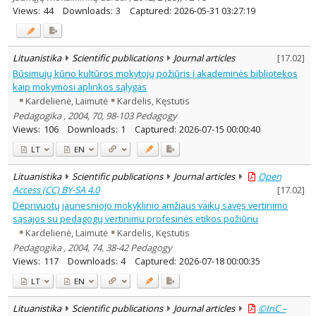
Views:
44
Downloads:
3
Captured:
2026-05-31 03:27:19
Lituanistika
Scientific publications
Journal articles
[
17.02
]
Būsimųjų kūno kultūros mokytojų požiūris į akademinės bibliotekos
kaip mokymosi aplinkos sąlygas
Kardelienė, Laimutė
Kardelis, Kęstutis
Pedagogika , 2004, 70, 98-103 Pedagogy
Views:
106
Downloads:
1
Captured:
2026-07-15 00:00:40
LT
EN
Lituanistika
Scientific publications
Journal articles
Open
Access (CC) BY-SA 4.0
[
17.02
]
Deprivuotų jaunesniojo mokyklinio amžiaus vaikų savęs vertinimo
sąsajos su pedagogų vertinimu profesinės etikos požiūriu
Kardelienė, Laimutė
Kardelis, Kęstutis
Pedagogika , 2004, 74, 38-42 Pedagogy
Views:
117
Downloads:
4
Captured:
2026-07-18 00:00:35
LT
EN
Lituanistika
Scientific publications
Journal articles
©InC –