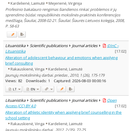
Kardelienė, Laimutė
Mejerienė, Virginija
Profesinio bakalauro rengimas šiandienos rinkai: problemos ir jų
sprendimo būdai: respublikinės mokslinės-praktinės konferencijos
medžiaga, Šiauliai, 2008-02-21. Šiauliai: Šiaurės Lietuvos kolegija, 2008,
P. 58-63
Lituanistika
Scientific publications
Journal articles
©InC –
Lituanistika
[
17.02
]
Alteration of adolescent behaviour and emotions when applying
brief consulting
Rakauskienė, Vinga
Kardelienė, Laimutė
Jaunųjų mokslininkų darbai. priedas , 2010, 1 (26), 175-179
Views:
82
Downloads:
1
Captured:
2026-08-03 00:00:16
LT
EN
Lituanistika
Scientific publications
Journal articles
Open
Access (CC) BY 4.0
[
17.02
]
Alteration of athletic identity when applying brief counselling in the
school setting
Rakauskienė, Vinga
Kardelienė, Laimutė
Jaunųjų mokslininkų darbai , 2012, 2 (35), 72-75