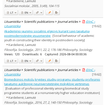
Kardelienė, Laimutė
Socialiniai mokslai , 2005, 3 (49), 104-115
LT
EN
Lituanistika
Scientific publications
Journal articles
©InC –
Lituanistika
[
19.62
]
Akademinio jaunimo socialinis elgesys kuriant savo tapatumą
postmodernistinėje visuomenėje
[Social behaviour of academic
youth in constructing their identity in postmodern society]
Kardelienė, Laimutė
Filosofija. Sociologija , 2011, 22, 2, 176-186 Philosophy. Sociology
Views:
120
Downloads:
6
Captured:
2026-08-04 00:00:36
LT
EN
Lituanistika
Scientific publications
Journal articles
©InC –
Lituanistika
[
19.62
]
Biomedicinos mokslų krypties studijų programų studentų profesinio
tapatumo aukštojoje neuniversitetinėje mokykloje vertinimas
[Evaluation of professional identity among biomedical study
programme students at a nonuniversity higher education institution]
Kardelienė, Laimutė
Filosofija. Sociologija , 2016, 27, 2, 140-150 Philosophy. Sociology