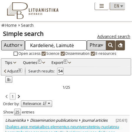
Home
Search
Simple search
Advanced search
Open access
Science
Dissemination
E-resources
Tips
Queries
Export
1
0
Adjusted by criteria
Adjust
Search results:
0
54
0
Year
–
1998
2019
1/25
Refine
:
1
Open access
41
Relevance
Order by:
Scientific publications
49
Dissemination publications
5
Show
entries
Document Type
:
Lituanistika
Dissemination publications
Journal articles
[
20.61
]
Books & books parts
6
Įžvalgos apie metakalbos elementus neuniversitetinių nuolatinių
Journal articles
47