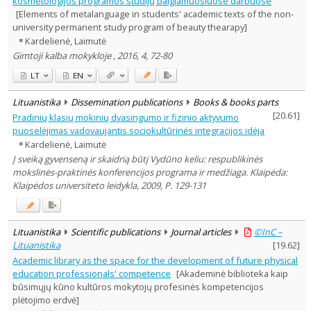
kosmetologijos programos studijų baigiamuosiuose darbuose
Dissertations
1
[Elements of metalanguage in students' academic texts of the non-
Subject area
:
university permanent study program of beauty thearapy]
Education
48
Kardelienė, Laimutė
Economics
2
Gimtoji kalba mokykloje , 2016, 4, 72-80
Linguistics
1
Psychology
6
LT
EN
Sociology
7
Management
4
Lituanistika
Dissemination publications
Books & books parts
Text language
[
20.61
]
Pradinių klasių mokinių dvasingumo ir fizinio aktyvumo
Country of publication
puoselėjimas vadovaujantis sociokultūrinės integracijos idėja
Kardelienė, Laimutė
Historical periods
Į sveiką gyvenseną ir skaidrią būtį Vydūno keliu: respublikinės
Lithuanian place names
mokslinės-praktinės konferencijos programa ir medžiaga. Klaipėda:
Subject
Klaipėdos universiteto leidykla, 2009, P. 129-131
Journal
Lituanistika
Scientific publications
Journal articles
©InC –
Lituanistika
[
19.62
]
Academic library as the space for the development of future physical
education professionals' competence
[Akademinė biblioteka kaip
būsimųjų kūno kultūros mokytojų profesinės kompetencijos
plėtojimo erdvė]