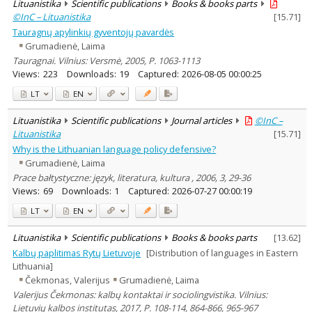
Lituanistika
Scientific publications
Books & books parts
©InC – Lituanistika
[
15.71
]
Tauragnų apylinkių gyventojų pavardės
Grumadienė, Laima
Tauragnai. Vilnius: Versmė, 2005, P. 1063-1113
Views:
223
Downloads:
19
Captured:
2026-08-05 00:00:25
LT
EN
Lituanistika
Scientific publications
Journal articles
©InC –
Lituanistika
[
15.71
]
Why is the Lithuanian language policy defensive?
Grumadienė, Laima
Prace bałtystyczne: język, literatura, kultura , 2006, 3, 29-36
Views:
69
Downloads:
1
Captured:
2026-07-27 00:00:19
LT
EN
Lituanistika
Scientific publications
Books & books parts
[
13.62
]
Kalbų paplitimas Rytų Lietuvoje
[Distribution of languages in Eastern
Lithuania]
Čekmonas, Valerijus
Grumadienė, Laima
Valerijus Čekmonas: kalbų kontaktai ir sociolingvistika. Vilnius:
Lietuvių kalbos institutas, 2017, P. 108-114, 864-866, 965-967