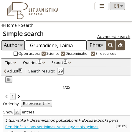
Home
Search
Simple search
Advanced search
Open access
Science
Dissemination
E-resources
Tips
Queries
Export
1
0
Adjusted by criteria
Adjust
Search results:
0
29
0
Year
–
1994
2017
1/25
Refine
:
1
Open access
21
Relevance
Order by:
Scientific publications
26
Dissemination publications
3
Show
entries
Document Type
:
Lituanistika
Dissemination publications
Books & books parts
Books & books parts
18
[
16.69
]
Bendrinės kalbos vertinimas: sociolingvistinis tyrimas
Journal articles
11