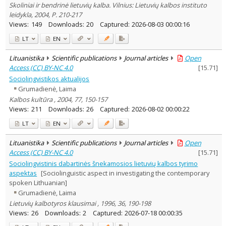
Skoliniai ir bendrinė lietuvių kalba. Vilnius: Lietuvių kalbos instituto
leidykla, 2004, P. 210-217
Views:
149
Downloads:
20
Captured:
2026-08-03 00:00:16
LT
EN
Lituanistika
Scientific publications
Journal articles
Open
Access (CC) BY-NC 4.0
[
15.71
]
Sociolingvistikos aktualijos
Grumadienė, Laima
Kalbos kultūra , 2004, 77, 150-157
Views:
211
Downloads:
26
Captured:
2026-08-02 00:00:22
LT
EN
Lituanistika
Scientific publications
Journal articles
Open
Access (CC) BY-NC 4.0
[
15.71
]
Sociolingvistinis dabartinės šnekamosios lietuvių kalbos tyrimo
aspektas
[Sociolinguistic aspect in investigating the contemporary
spoken Lithuanian]
Grumadienė, Laima
Lietuvių kalbotyros klausimai , 1996, 36, 190-198
Views:
26
Downloads:
2
Captured:
2026-07-18 00:00:35