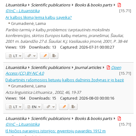
Lituanistika
Scientific publications
Books & books parts
©InC – Lituanistika
[
15.71
]
Ar kalbos likimą lemia kalbų sąveika?
Grumadienė, Laima
Paribio tarmių ir kalbų problemos: tarptautinės mokslinės
konferencijos, skirtos Europos kalbų metams, pranešimai, Šiauliai,
2001 m. balandžio 27 d. Šiauliai: K.J. Vasiliausko įmonė, 2001, P. 38-44
Views:
139
Downloads:
13
Captured:
2026-07-31 00:00:27
LT
Lituanistika
Scientific publications
Journal articles
Open
Access (CC) BY-NC 4.0
[
15.71
]
Dabartinės rašomosios lietuvių kalbos dažninis žodynas ir jo bazė
Grumadienė, Laima
Acta linguistica Lithuanica , 2002, 46, 19-37
Views:
164
Downloads:
15
Captured:
2026-08-03 00:00:16
LT
EN
Lituanistika
Scientific publications
Books & books parts
©InC – Lituanistika
[
15.71
]
Iš Nočios parapijos istorijos: gyventojų pavardės 1912 m