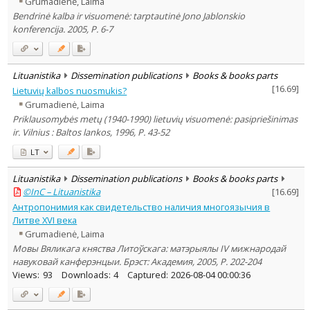
Grumadienė, Laima
Subject area
:
Bendrinė kalba ir visuomenė: tarptautinė Jono Jablonskio
Linguistics
29
konferencija. 2005, P. 6-7
Text language
Country of publication
Historical periods
Lituanistika
Dissemination publications
Books & books parts
[
16.69
]
Lithuanian place names
Lietuvių kalbos nuosmukis?
Grumadienė, Laima
Subject
Priklausomybės metų (1940-1990) lietuvių visuomenė: pasipriešinimas
Journal
ir. Vilnius : Baltos lankos, 1996, P. 43-52
LT
Lituanistika
Dissemination publications
Books & books parts
©InC – Lituanistika
[
16.69
]
Антропонимия как свидетельство наличия многоязычия в
Литве XVI века
Grumadienė, Laima
Мовы Вяликага княства Литоўскага: матэрыялы IV мижнародай
навуковай канферэнцыи. Брэст: Академия, 2005, P. 202-204
Views:
93
Downloads:
4
Captured:
2026-08-04 00:00:36