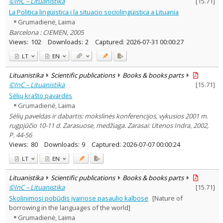
©InC – Lituanistika
[
15.71
]
La Politica lingüistica i la situacio sociolingüistica a Lituania
Grumadienė, Laima
Barcelona : CIEMEN, 2005
Views:
102
Downloads:
2
Captured:
2026-07-31 00:00:27
LT
EN
Lituanistika
Scientific publications
Books & books parts
©InC – Lituanistika
[
15.71
]
Sėlių krašto pavardės
Grumadienė, Laima
Sėlių paveldas ir dabartis: mokslinės konferencijos, vykusios 2001 m.
rugpjūčio 10-11 d. Zarasuose, medžiaga. Zarasai: Utenos Indra, 2002,
P. 44-56
Views:
80
Downloads:
9
Captured:
2026-07-07 00:00:24
LT
EN
Lituanistika
Scientific publications
Books & books parts
©InC – Lituanistika
[
15.71
]
Skolinimosi pobūdis įvairiose pasaulio kalbose
[Nature of
borrowing in the languages of the world]
Grumadienė, Laima