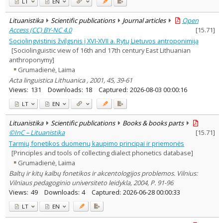
LT
EN
Lituanistika
Scientific publications
Journal articles
Open
Access (CC) BY-NC 4.0
[
15.71
]
Sociolingvistinis žvilgsnis į XVI-XVII a. Rytų Lietuvos antroponimiją
[Sociolinguistic view of 16th and 17th century East Lithuanian
anthroponymy]
Grumadienė, Laima
Acta linguistica Lithuanica , 2001, 45, 39-61
Views:
131
Downloads:
18
Captured:
2026-08-03 00:00:16
LT
EN
Lituanistika
Scientific publications
Books & books parts
©InC – Lituanistika
[
15.71
]
Tarmių fonetikos duomenų kaupimo principai ir priemonės
[Principles and tools of collecting dialect phonetics database]
Grumadienė, Laima
Baltų ir kitų kalbų fonetikos ir akcentologijos problemos. Vilnius:
Vilniaus pedagoginio universiteto leidykla, 2004, P. 91-96
Views:
49
Downloads:
4
Captured:
2026-06-28 00:00:33
LT
EN