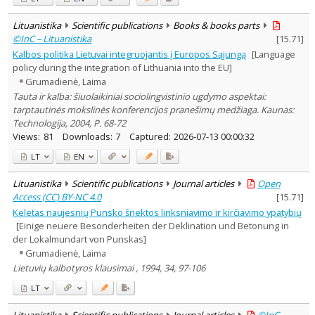
Lituanistika
Scientific publications
Books & books parts
©InC – Lituanistika
[
15.71
]
Kalbos politika Lietuvai integruojantis į Europos Sąjungą
[Language
policy during the integration of Lithuania into the EU]
Grumadienė, Laima
Tauta ir kalba: šiuolaikiniai sociolingvistinio ugdymo aspektai:
tarptautinės mokslinės konferencijos pranešimų medžiaga. Kaunas:
Technologija, 2004, P. 68-72
Views:
81
Downloads:
7
Captured:
2026-07-13 00:00:32
LT
EN
Lituanistika
Scientific publications
Journal articles
Open
Access (CC) BY-NC 4.0
[
15.71
]
Keletas naujesnių Punsko šnektos linksniavimo ir kirčiavimo ypatybių
[Einige neuere Besonderheiten der Deklination und Betonung in
der Lokalmundart von Punskas]
Grumadienė, Laima
Lietuvių kalbotyros klausimai , 1994, 34, 97-106
LT
Lituanistika
Scientific publications
Journal articles
©InC –