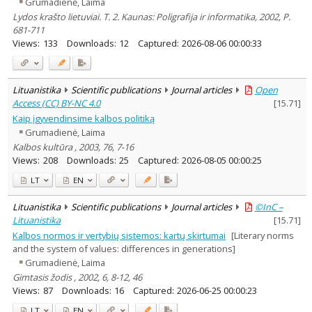
Grumadienė, Laima
Lydos krašto lietuviai. T. 2. Kaunas: Poligrafija ir informatika, 2002, P.
681-711
Views:
133
Downloads:
12
Captured:
2026-08-06 00:00:33
Lituanistika
Scientific publications
Journal articles
Open
Access (CC) BY-NC 4.0
[
15.71
]
Kaip įgyvendinsime kalbos politiką
Grumadienė, Laima
Kalbos kultūra , 2003, 76, 7-16
Views:
208
Downloads:
25
Captured:
2026-08-05 00:00:25
LT
EN
Lituanistika
Scientific publications
Journal articles
©InC –
Lituanistika
[
15.71
]
Kalbos normos ir vertybių sistemos: kartų skirtumai
[Literary norms
and the system of values: differences in generations]
Grumadienė, Laima
Gimtasis žodis , 2002, 6, 8-12, 46
Views:
87
Downloads:
16
Captured:
2026-06-25 00:00:23
LT
EN