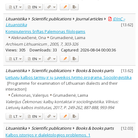
LT
EN
Lituanistika
Scientific publications
Journal articles
©InC –
Lituanistika
[
13.62
]
Kompiuterinis šriftas Palemonas filologams
Aleknavičienė, Ona
Grumadienė, Laima
Archivum Lithuanicum , 2005, 7, 303-326
Views:
305
Downloads:
33
Captured:
2026-08-04 00:00:36
LT
EN
Lituanistika
Scientific publications
Books & books parts
[
13.62
]
Lietuvių kalbos tarmių ir jų sąveikos tyrimo programa. Sociolingvistika
[Programme for examination of Lithuanian dialects and their
interaction]
Čekmonas, Valerijus
Grumadienė, Laima
Valerijus Čekmonas: kalbų kontaktai ir sociolingvistika. Vilnius:
Lietuvių kalbos institutas, 2017, P. 249-262, 887-888, 993-994
LT
EN
Lituanistika
Scientific publications
Books & books parts
[
12.03
]
Kalbos istorijos ir dialektologijos problemos. 1