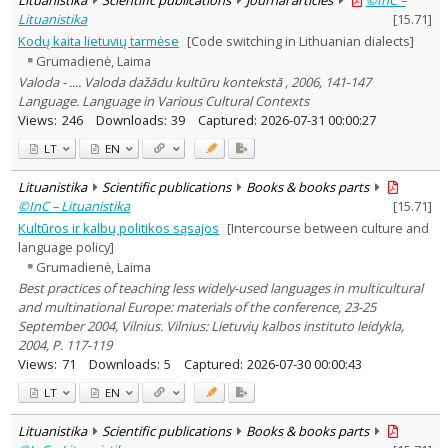
Lituanistika
[
15.71
]
Kodų kaita lietuvių tarmėse
[Code switching in Lithuanian dialects]
Grumadienė, Laima
Valoda - .... Valoda dažādu kultūru kontekstā , 2006, 141-147
Language. Language in Various Cultural Contexts
Views:
246
Downloads:
39
Captured:
2026-07-31 00:00:27
LT
EN
Lituanistika
Scientific publications
Books & books parts
©InC – Lituanistika
[
15.71
]
Kultūros ir kalbų politikos sąsajos
[Intercourse between culture and
language policy]
Grumadienė, Laima
Best practices of teaching less widely-used languages in multicultural
and multinational Europe: materials of the conference, 23-25
September 2004, Vilnius. Vilnius: Lietuvių kalbos instituto leidykla,
2004, P. 117-119
Views:
71
Downloads:
5
Captured:
2026-07-30 00:00:43
LT
EN
Lituanistika
Scientific publications
Books & books parts