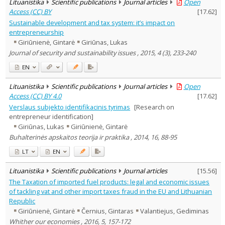
Lituanistika
Scientific publications
Journal articles
Open
Access (CC) BY
[
17.62
]
Sustainable development and tax system: it’s impact on
entrepreneurship
Giriūnienė, Gintarė
Giriūnas, Lukas
Journal of security and sustainability issues , 2015, 4 (3), 233-240
EN
Lituanistika
Scientific publications
Journal articles
Open
Access (CC) BY 4.0
[
17.62
]
Verslaus subjekto identifikacinis tyrimas
[Research on
entrepreneur identification]
Giriūnas, Lukas
Giriūnienė, Gintarė
Buhalterinės apskaitos teorija ir praktika , 2014, 16, 88-95
LT
EN
Lituanistika
Scientific publications
Journal articles
[
15.56
]
The Taxation of imported fuel products: legal and economic issues
of tackling vat and other import taxes fraud in the EU and Lithuanian
Republic
Giriūnienė, Gintarė
Černius, Gintaras
Valantiejus, Gediminas
Whither our economies , 2016, 5, 157-172