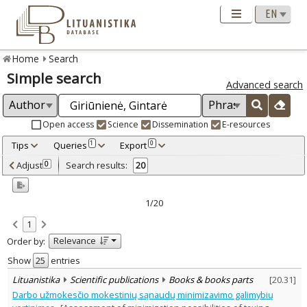
Home
Search
Simple search
Advanced search
Open access
Science
Dissemination
E-resources
Tips
Queries
Export
1
0
Adjusted by criteria
Adjust
Search results:
0
20
0
Year
–
2012
2021
1/20
Refine
:
1
Open access
17
Relevance
Order by:
Scientific publications
19
Dissemination publications
1
Show
entries
Document Type
:
Lituanistika
Scientific publications
Books & books parts
[
20.31
]
Books & books parts
2
Darbo užmokesčio mokestinių sąnaudų minimizavimo galimybių
Journal articles
17