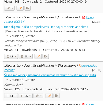
Views:
103
Downloads:
2
Captured:
2026-07-27 00:00:19
Lituanistika
Scientific publications
Journal articles
Open
Access (CC) BY
[
20.31
]
Riebalų mokesčio perspektyvos Lietuvoje: teorinis aspektas
[Perspectives on fat taxation in Lithuania: theoretical aspect]
Giriūnienė, Gintarė
Verslas: teorija ir praktika [BTP]. , 2012, 13, 2, 116-121 Business: theory
and practice
Views:
44
Downloads:
4
Captured:
2026-06-28 00:00:33
LT
EN
Lituanistika
Scientific publications
Dissertations
disertacijos
tekstas
[
20.31
]
Šalies mokesčių sistemos vertinimas verslumo skatinimo aspektu
Giriūnienė, Gintarė
Kaunas, 2014
Views:
126
Downloads:
43
Captured:
2026-04-04 00:01:17
LT
EN
Lituanistika
Scientific publications
Journal articles
Open