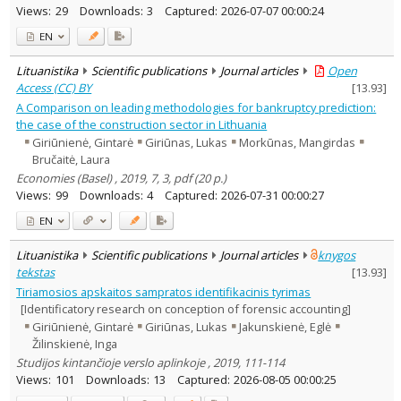
Views:
29
Downloads:
3
Captured:
2026-07-07 00:00:24
EN
Lituanistika
Scientific publications
Journal articles
Open
Access (CC) BY
[
13.93
]
A Comparison on leading methodologies for bankruptcy prediction:
the case of the construction sector in Lithuania
Giriūnienė, Gintarė
Giriūnas, Lukas
Morkūnas, Mangirdas
Bručaitė, Laura
Economies (Basel) , 2019, 7, 3, pdf (20 p.)
Views:
99
Downloads:
4
Captured:
2026-07-31 00:00:27
EN
Lituanistika
Scientific publications
Journal articles
knygos
tekstas
[
13.93
]
Tiriamosios apskaitos sampratos identifikacinis tyrimas
[Identificatory research on conception of forensic accounting]
Giriūnienė, Gintarė
Giriūnas, Lukas
Jakunskienė, Eglė
Žilinskienė, Inga
Studijos kintančioje verslo aplinkoje , 2019, 111-114
Views:
101
Downloads:
13
Captured:
2026-08-05 00:00:25