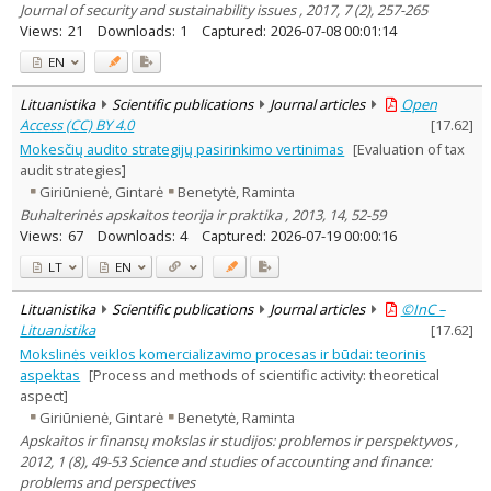
Journal of security and sustainability issues , 2017, 7 (2), 257-265
Views:
21
Downloads:
1
Captured:
2026-07-08 00:01:14
EN
Lituanistika
Scientific publications
Journal articles
Open
Access (CC) BY 4.0
[
17.62
]
Mokesčių audito strategijų pasirinkimo vertinimas
[Evaluation of tax
audit strategies]
Giriūnienė, Gintarė
Benetytė, Raminta
Buhalterinės apskaitos teorija ir praktika , 2013, 14, 52-59
Views:
67
Downloads:
4
Captured:
2026-07-19 00:00:16
LT
EN
Lituanistika
Scientific publications
Journal articles
©InC –
Lituanistika
[
17.62
]
Mokslinės veiklos komercializavimo procesas ir būdai: teorinis
aspektas
[Process and methods of scientific activity: theoretical
aspect]
Giriūnienė, Gintarė
Benetytė, Raminta
Apskaitos ir finansų mokslas ir studijos: problemos ir perspektyvos ,
2012, 1 (8), 49-53 Science and studies of accounting and finance:
problems and perspectives