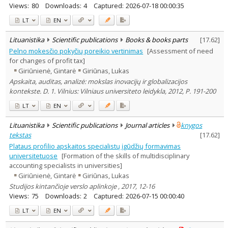
Views:
80
Downloads:
4
Captured:
2026-07-18 00:00:35
LT
EN
Lituanistika
Scientific publications
Books & books parts
[
17.62
]
Pelno mokesčio pokyčių poreikio vertinimas
[Assessment of need
for changes of profit tax]
Giriūnienė, Gintarė
Giriūnas, Lukas
Apskaita, auditas, analizė: mokslas inovacijų ir globalizacijos
kontekste. D. 1. Vilnius: Vilniaus universiteto leidykla, 2012, P. 191-200
LT
EN
Lituanistika
Scientific publications
Journal articles
knygos
tekstas
[
17.62
]
Plataus profilio apskaitos specialistų įgūdžių formavimas
universitetuose
[Formation of the skills of multidisciplinary
accounting specialists in universities]
Giriūnienė, Gintarė
Giriūnas, Lukas
Studijos kintančioje verslo aplinkoje , 2017, 12-16
Views:
75
Downloads:
2
Captured:
2026-07-15 00:00:40
LT
EN