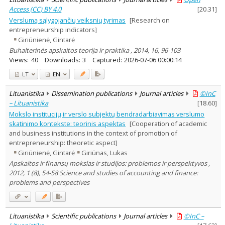
Access (CC) BY 4.0
[
20.31
]
Verslumą sąlygojančių veiksnių tyrimas
[Research on
entrepreneurship indicators]
Giriūnienė, Gintarė
Buhalterinės apskaitos teorija ir praktika , 2014, 16, 96-103
Views:
40
Downloads:
3
Captured:
2026-07-06 00:00:14
LT
EN
Lituanistika
Dissemination publications
Journal articles
©InC
– Lituanistika
[
18.60
]
Mokslo institucijų ir verslo subjektų bendradarbiavimas verslumo
skatinimo kontekste: teorinis aspektas
[Cooperation of academic
and business institutions in the context of promotion of
entrepreneurship: theoretic aspect]
Giriūnienė, Gintarė
Giriūnas, Lukas
Apskaitos ir finansų mokslas ir studijos: problemos ir perspektyvos ,
2012, 1 (8), 54-58 Science and studies of accounting and finance:
problems and perspectives
Lituanistika
Scientific publications
Journal articles
©InC –