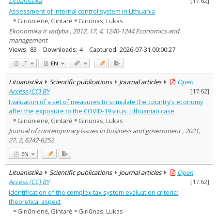
Lituanistika
[
17.62
]
Assessment of internal control system in Lithuania
Giriūnienė, Gintarė
Giriūnas, Lukas
Ekonomika ir vadyba , 2012, 17, 4, 1240-1244 Economics and
management
Views:
83
Downloads:
4
Captured:
2026-07-31 00:00:27
LT
EN
Lituanistika
Scientific publications
Journal articles
Open
Access (CC) BY
[
17.62
]
Evaluation of a set of measures to stimulate the country's economy
after the exposure to the COVID-19 virus: Lithuanian case
Giriūnienė, Gintarė
Giriūnas, Lukas
Journal of contemporary issues in business and government , 2021,
27, 2, 6242-6252
EN
Lituanistika
Scientific publications
Journal articles
Open
Access (CC) BY
[
17.62
]
Identification of the complex tax system evaluation criteria:
theoretical aspect
Giriūnienė, Gintarė
Giriūnas, Lukas