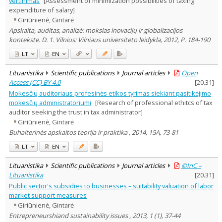
vertinimas
[Assessment of minimization possibilities of taxing
Dissertations
1
expenditure of salary]
Subject area
:
Giriūnienė, Gintarė
Education
1
Apskaita, auditas, analizė: mokslas inovacijų ir globalizacijos
Economics
16
kontekste. D. 1. Vilnius: Vilniaus universiteto leidykla, 2012, P. 184-190
Political sciences
1
Sociology
1
LT
EN
Management
14
Text language
Lituanistika
Scientific publications
Journal articles
Open
Access (CC) BY 4.0
[
20.31
]
Country of publication
Mokesčių auditoriaus profesinės etikos tyrimas siekiant pasitikėjimo
Historical periods
mokesčių administratoriumi
[Research of professional ethitcs of tax
Lithuanian place names
auditor seeking the trust in tax administrator]
Subject
Giriūnienė, Gintarė
Buhalterinės apskaitos teorija ir praktika , 2014, 15A, 73-81
Journal
LT
EN
Lituanistika
Scientific publications
Journal articles
©InC –
Lituanistika
[
20.31
]
Public sector's subsidies to businesses – suitability valuation of labor
market support measures
Giriūnienė, Gintarė
Entrepreneurshiand sustainability issues , 2013, 1 (1), 37-44