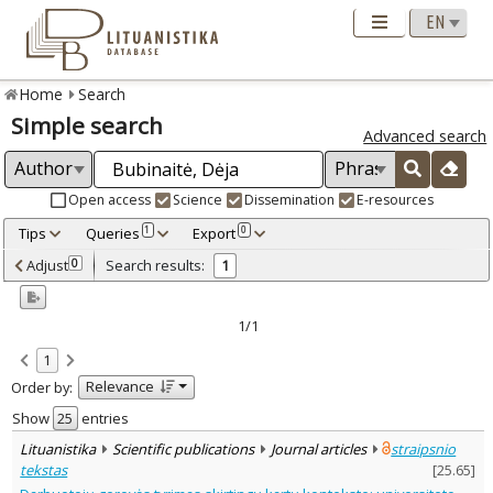
Home
Search
Simple search
Advanced search
Open access
Science
Dissemination
E-resources
Tips
Queries
Export
1
0
Adjusted by criteria
Adjust
Search results:
0
1
0
Year
–
2020
2020
1/1
Refine
:
1
Open access
1
Relevance
Order by:
Scientific publications
1
Document Type
:
Show
entries
Journal articles
1
Lituanistika
Scientific publications
Journal articles
straipsnio
Subject area
:
tekstas
[
25.65
]
Management
1