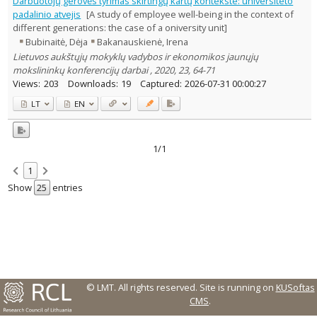
Darbuotojų gerovės tyrimas skirtingų kartų kontekste: universiteto
Text language
padalinio atvejis
[A study of employee well-being in the context of
different generations: the case of a oniversity unit]
Country of publication
Bubinaitė, Dėja
Bakanauskienė, Irena
Historical periods
Lietuvos aukštųjų mokyklų vadybos ir ekonomikos jaunųjų
Lithuanian place names
mokslininkų konferencijų darbai , 2020, 23, 64-71
Subject
Views:
203
Downloads:
19
Captured:
2026-07-31 00:00:27
Journal
LT
EN
1/1
1
Show
entries
© LMT. All rights reserved.
Site is running on
KUSoftas
CMS
.