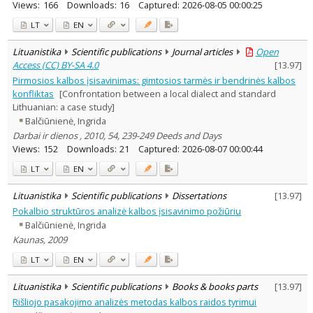
Views:
166
Downloads:
16
Captured:
2026-08-05 00:00:25
LT
EN
Lituanistika
Scientific publications
Journal articles
Open
Access (CC) BY-SA 4.0
[
13.97
]
Pirmosios kalbos įsisavinimas: gimtosios tarmės ir bendrinės kalbos
konfliktas
[Confrontation between a local dialect and standard
Lithuanian: a case study]
Balčiūnienė, Ingrida
Darbai ir dienos , 2010, 54, 239-249 Deeds and Days
Views:
152
Downloads:
21
Captured:
2026-08-07 00:00:44
LT
EN
Lituanistika
Scientific publications
Dissertations
[
13.97
]
Pokalbio struktūros analizė kalbos įsisavinimo požiūriu
Balčiūnienė, Ingrida
Kaunas, 2009
LT
EN
Lituanistika
Scientific publications
Books & books parts
[
13.97
]
Rišliojo pasakojimo analizės metodas kalbos raidos tyrimui