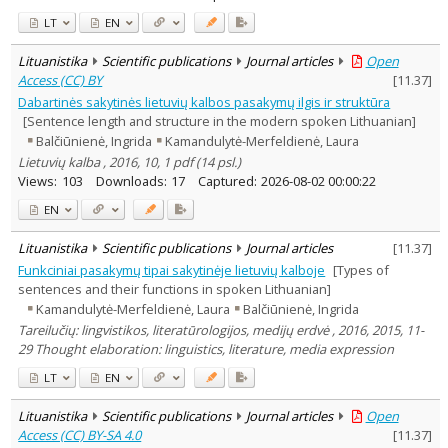
LT
EN
Lituanistika
Scientific publications
Journal articles
Open
Access (CC) BY
[
11.37
]
Dabartinės sakytinės lietuvių kalbos pasakymų ilgis ir struktūra
[Sentence length and structure in the modern spoken Lithuanian]
Balčiūnienė, Ingrida
Kamandulytė-Merfeldienė, Laura
Lietuvių kalba , 2016, 10, 1 pdf (14 psl.)
Views:
103
Downloads:
17
Captured:
2026-08-02 00:00:22
EN
Lituanistika
Scientific publications
Journal articles
[
11.37
]
Funkciniai pasakymų tipai sakytinėje lietuvių kalboje
[Types of
sentences and their functions in spoken Lithuanian]
Kamandulytė-Merfeldienė, Laura
Balčiūnienė, Ingrida
Tareilučių: lingvistikos, literatūrologijos, medijų erdvė , 2016, 2015, 11-
29 Thought elaboration: linguistics, literature, media expression
LT
EN
Lituanistika
Scientific publications
Journal articles
Open
Access (CC) BY-SA 4.0
[
11.37
]