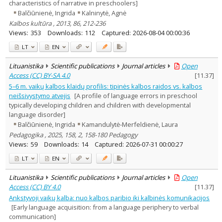
characteristics of narrative in preschoolers]
Balčiūnienė, Ingrida
Kalninytė, Agnė
Kalbos kultūra , 2013, 86, 212-236
Views:
353
Downloads:
112
Captured:
2026-08-04 00:00:36
LT
EN
Lituanistika
Scientific publications
Journal articles
Open
Access (CC) BY-SA 4.0
[
11.37
]
5–6 m. vaikų kalbos klaidų profilis: tipinės kalbos raidos vs. kalbos
neišsivystymo atvejis
[A profile of language errors in preschool
typically developing children and children with developmental
language disorder]
Balčiūnienė, Ingrida
Kamandulytė-Merfeldienė, Laura
Pedagogika , 2025, 158, 2, 158-180 Pedagogy
Views:
59
Downloads:
14
Captured:
2026-07-31 00:00:27
LT
EN
Lituanistika
Scientific publications
Journal articles
Open
Access (CC) BY 4.0
[
11.37
]
Ankstyvoji vaikų kalba: nuo kalbos paribio iki kalbinės komunikacijos
[Early language acquisition: from a language periphery to verbal
communication]