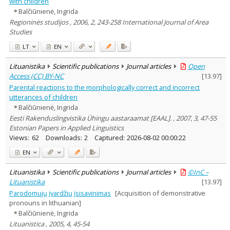
with children
Balčiūnienė, Ingrida
Regioninės studijos , 2006, 2, 243-258 International Journal of Area
Studies
LT
EN
Lituanistika
Scientific publications
Journal articles
Open
Access (CC) BY-NC
[
13.97
]
Parental reactions to the morphologically correct and incorrect
utterances of children
Balčiūnienė, Ingrida
Eesti Rakenduslingvistika Ühingu aastaraamat [EAAL]. , 2007, 3, 47-55
Estonian Papers in Applied Linguistics
Views:
62
Downloads:
2
Captured:
2026-08-02 00:00:22
EN
Lituanistika
Scientific publications
Journal articles
©InC –
Lituanistika
[
13.97
]
Parodomųjų įvardžių įsisavinimas
[Acquisition of demonstrative
pronouns in lithuanian]
Balčiūnienė, Ingrida
Lituanistica , 2005, 4, 45-54