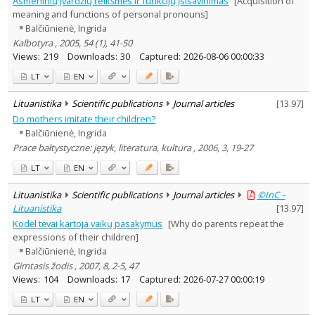
Asmeninių įvardžių reikšmės ir funkcijų įsisavinimas
[Acquisition of
Dissertations
1
meaning and functions of personal pronouns]
Subject area
:
Balčiūnienė, Ingrida
Education
3
Kalbotyra , 2005, 54 (1), 41-50
Ethnology
1
Views:
219
Downloads:
30
Captured:
2026-08-06 00:00:33
Linguistics
36
Psychology
3
LT
EN
Sociology
1
Text language
Lituanistika
Scientific publications
Journal articles
[
13.97
]
Country of publication
Do mothers imitate their children?
Balčiūnienė, Ingrida
Historical periods
Prace bałtystyczne: język, literatura, kultura , 2006, 3, 19-27
Lithuanian place names
LT
EN
Subject
Journal
Lituanistika
Scientific publications
Journal articles
©InC –
Lituanistika
[
13.97
]
Kodėl tėvai kartoja vaikų pasakymus
[Why do parents repeat the
expressions of their children]
Balčiūnienė, Ingrida
Gimtasis žodis , 2007, 8, 2-5, 47
Views:
104
Downloads:
17
Captured:
2026-07-27 00:00:19
LT
EN