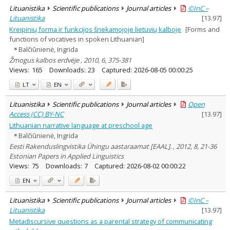
Lituanistika
Scientific publications
Journal articles
©InC –
Lituanistika
[
13.97
]
Kreipinių forma ir funkcijos šnekamojoje lietuvių kalboje
[Forms and
functions of vocatives in spoken Lithuanian]
Balčiūnienė, Ingrida
Žmogus kalbos erdvėje , 2010, 6, 375-381
Views:
165
Downloads:
23
Captured:
2026-08-05 00:00:25
LT
EN
Lituanistika
Scientific publications
Journal articles
Open
Access (CC) BY-NC
[
13.97
]
Lithuanian narrative language at preschool age
Balčiūnienė, Ingrida
Eesti Rakenduslingvistika Ühingu aastaraamat [EAAL]. , 2012, 8, 21-36
Estonian Papers in Applied Linguistics
Views:
75
Downloads:
7
Captured:
2026-08-02 00:00:22
EN
Lituanistika
Scientific publications
Journal articles
©InC –
Lituanistika
[
13.97
]
Metadiscursive questions as a parental strategy of communicating