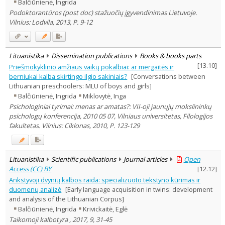
Balčiūnienė, Ingrida
Podoktorantūros (post doc) stažuočių įgyvendinimas Lietuvoje.
Vilnius: Lodvila, 2013, P. 9-12
Lituanistika
Dissemination publications
Books & books parts
[
13.10
]
Priešmokyklinio amžiaus vaikų pokalbiai: ar mergaitės ir
berniukai kalba skirtingo ilgio sakiniais?
[Conversations between
Lithuanian preschoolers: MLU of boys and girls]
Balčiūnienė, Ingrida
Miklovytė, Inga
Psichologiniai tyrimai: menas ar amatas?: VII-oji jaunųjų mokslininkų
psichologų konferencija, 2010 05 07, Vilniaus universitetas, Filologijos
fakultetas. Vilnius: Ciklonas, 2010, P. 123-129
Lituanistika
Scientific publications
Journal articles
Open
Access (CC) BY
[
12.12
]
Ankstyvoji dvynių kalbos raida: specializuoto tekstyno kūrimas ir
duomenų analizė
[Early language acquisition in twins: development
and analysis of the Lithuanian Corpus]
Balčiūnienė, Ingrida
Krivickaitė, Eglė
Taikomoji kalbotyra , 2017, 9, 31-45