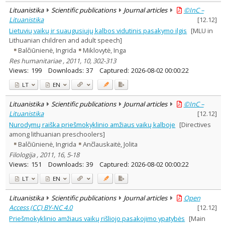
Lituanistika
Scientific publications
Journal articles
©InC –
Lituanistika
[
12.12
]
Lietuvių vaikų ir suaugusiųjų kalbos vidutinis pasakymo ilgis
[MLU in
Lithuanian children and adult speech]
Balčiūnienė, Ingrida
Miklovytė, Inga
Res humanitariae , 2011, 10, 302-313
Views:
199
Downloads:
37
Captured:
2026-08-02 00:00:22
LT
EN
Lituanistika
Scientific publications
Journal articles
©InC –
Lituanistika
[
12.12
]
Nurodymų raiška priešmokyklinio amžiaus vaikų kalboje
[Directives
among lithuanian preschoolers]
Balčiūnienė, Ingrida
Ančlauskaitė, Jolita
Filologija , 2011, 16, 5-18
Views:
151
Downloads:
39
Captured:
2026-08-02 00:00:22
LT
EN
Lituanistika
Scientific publications
Journal articles
Open
Access (CC) BY-NC 4.0
[
12.12
]
Priešmokyklinio amžiaus vaikų rišliojo pasakojimo ypatybės
[Main