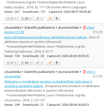
Balčiūnienė, Ingrida
Kamandulytė-Merfeldienė, Laura
Kalbų studijos , 2018, 32, 117-136 Studies About Languages
Views:
267
Downloads:
121
Captured:
2026-08-07 00:00:44
LT
EN
Lituanistika
Scientific publications
Journal articles
Open
Access (CC) BY
[
11.37
]
Apie pažymimuosius pasakymus sakytinėje lietuvių kalboje
[Use of
attributive clauses in spoken Lithuanian]
Kamandulytė-Merfeldienė, Laura
Balčiūnienė, Ingrida
Taikomoji kalbotyra , 2016, 8, 55-71
Views:
136
Downloads:
28
Captured:
2026-08-05 00:00:25
LT
EN
Lituanistika
Scientific publications
Journal articles
©InC –
Lituanistika
[
11.37
]
Atributinių ir predikatinių junginių su būdvardžiais dažnumas ir
struktūra sakytinėje kalboje
[Frequency and structure of attributive
and predicative utterances in spoken Lithuanian]
Kamandulytė-Merfeldienė, Laura
Balčiūnienė, Ingrida
Lituanistica , 2016, 2, 127-137
Views:
199
Downloads:
21
Captured:
2026-08-06 00:00:33