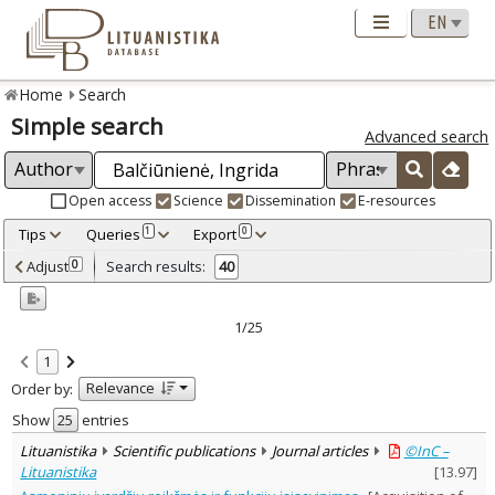
Home
Search
Simple search
Advanced search
Open access
Science
Dissemination
E-resources
Tips
Queries
Export
1
0
Adjusted by criteria
Adjust
Search results:
0
40
0
Year
–
2005
2025
1/25
Refine
:
1
Open access
31
Relevance
Order by:
Scientific publications
39
Dissemination publications
1
Show
entries
Document Type
:
Lituanistika
Scientific publications
Journal articles
©InC –
Books & books parts
4
Lituanistika
[
13.97
]
Journal articles
35