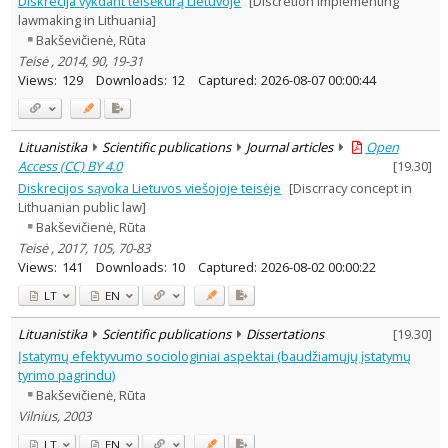
Diskrecija vykdant teisėkūrą Lietuvoje
[Discretion implementing
Subject area
:
lawmaking in Lithuania]
Sociology
1
Bakševičienė, Rūta
Law
16
Teisė , 2014, 90, 19-31
Text language
Views:
129
Downloads:
12
Captured:
2026-08-07 00:00:44
Country of publication
Historical periods
Lithuanian place names
Lituanistika
Scientific publications
Journal articles
Open
Access (CC) BY 4.0
[
19.30
]
Subject
Diskrecijos sąvoka Lietuvos viešojoje teisėje
[Discrracy concept in
Journal
Lithuanian public law]
Bakševičienė, Rūta
Teisė , 2017, 105, 70-83
Views:
141
Downloads:
10
Captured:
2026-08-02 00:00:22
LT
EN
Lituanistika
Scientific publications
Dissertations
[
19.30
]
Įstatymų efektyvumo sociologiniai aspektai (baudžiamųjų įstatymų
tyrimo pagrindu)
Bakševičienė, Rūta
Vilnius, 2003
LT
EN