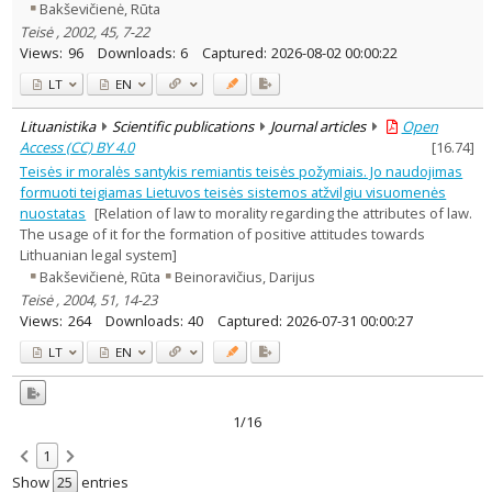
Bakševičienė, Rūta
Teisė , 2002, 45, 7-22
Views:
96
Downloads:
6
Captured:
2026-08-02 00:00:22
LT
EN
Lituanistika
Scientific publications
Journal articles
Open
Access (CC) BY 4.0
[
16.74
]
Teisės ir moralės santykis remiantis teisės požymiais. Jo naudojimas
formuoti teigiamas Lietuvos teisės sistemos atžvilgiu visuomenės
nuostatas
[Relation of law to morality regarding the attributes of law.
The usage of it for the formation of positive attitudes towards
Lithuanian legal system]
Bakševičienė, Rūta
Beinoravičius, Darijus
Teisė , 2004, 51, 14-23
Views:
264
Downloads:
40
Captured:
2026-07-31 00:00:27
LT
EN
1/16
1
Show
entries