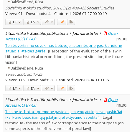
Bakševičienė, Rūta
Socialinių mokslų studijos , 2011, 3 (2), 409-422 Societal Studies
Views:
91
Downloads:
4
Captured:
2026-07-27 00:00:19
LT
EN
Lituanistika
Scientific publications
Journal articles
Open
Access (CC) BY 4.0
[
19.30
]
Teisės vertinimo suvokimas Lietuvoje: istorinės prieigos, šiandienė
situacija, ateities gairės
[Perception of the evaluation of the law in
Lithuania: historical preconditions, the present situation, the future
vision]
Bakševičienė, Rūta
Teisė , 2004, 50, 17-25
Views:
116
Downloads:
8
Captured:
2026-08-04 00:00:36
LT
EN
Lituanistika
Scientific publications
Journal articles
Open
Access (CC) BY 4.0
[
19.30
]
Teisinė technika - priemonė pasiekti įstatymų atitiktį savo paskirčiai
(kai kurie baudžiamųjų įstatymų efektyvumo aspektai)
[Legal
technique - the means of law correspondence to their purpose (on
some aspects of the effectiveness of penal law)]