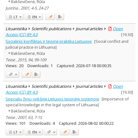
Bakševičienė, Rūta
Justitia , 2001, 4-5, 24-27
LT
EN
Lituanistika
Scientific publications
Journal articles
Open
Access (CC) BY 4.0
[
19.30
]
Socialinis konfliktas ir teisinė praktika Lietuvoje
[Social conflict and
judicial practice in Lithuania]
Bakševičienė, Rūta
Teisė , 2015, 94, 99-109
Views:
20
Downloads:
1
Captured:
2026-07-18 00:00:35
Lituanistika
Scientific publications
Journal articles
Open
Access (CC) BY 4.0
[
19.30
]
Specialių žinių reikšmė Lietuvos teisinėje sistemoje
[Importance of
special knowledge in the legal system of Lithuania]
Bakševičienė, Rūta
Teisė , 2007, 63, 7-15
Views:
101
Downloads:
4
Captured:
2026-08-02 00:00:22
LT
EN