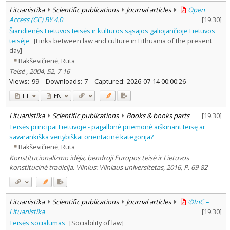
Lituanistika
Scientific publications
Journal articles
Open
Access (CC) BY 4.0
[
19.30
]
Šiandienės Lietuvos teisės ir kultūros sąsajos galiojančioje Lietuvos
teisėje
[Links between law and culture in Lithuania of the present
day]
Bakševičienė, Rūta
Teisė , 2004, 52, 7-16
Views:
99
Downloads:
7
Captured:
2026-07-14 00:00:26
LT
EN
Lituanistika
Scientific publications
Books & books parts
[
19.30
]
Teisės principai Lietuvoje - pagalbinė priemonė aiškinant teisę ar
savarankiška vertybiškai orientacinė kategorija?
Bakševičienė, Rūta
Konstitucionalizmo idėja, bendroji Europos teisė ir Lietuvos
konstitucinė tradicija. Vilnius: Vilniaus universitetas, 2016, P. 69-82
Lituanistika
Scientific publications
Journal articles
©InC –
Lituanistika
[
19.30
]
Teisės socialumas
[Sociability of law]