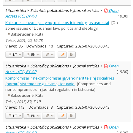
Lituanistika
Scientific publications
Journal articles
Open
Access (CC) BY 4.0
[
19.30
]
Kai kurie Lietuvos įstatymų, politikos ir ideologijos aspektai
[On
some issues of Lithuanian law, politics and ideology]
Bakševičienė, Rūta
Teisė , 2001, 40, 16-28
Views:
86
Downloads:
10
Captured:
2026-07-30 00:00:43
LT
EN
Lituanistika
Scientific publications
Journal articles
Open
Access (CC) BY 4.0
[
19.30
]
Kompromisai ir nekompromisai įgyvendinant teisinį socialinės
(normų) sistemos reguliavimą Lietuvoje
[Compromises and
noncompromises in judicial regulation in Lithuania]
Bakševičienė, Rūta
Teisė , 2013, 89, 7-19
Views:
113
Downloads:
3
Captured:
2026-07-30 00:00:43
LT
EN
Lituanistika
Scientific publications
Journal articles
Open
Access (CC) BY 4.0
[
19.30
]