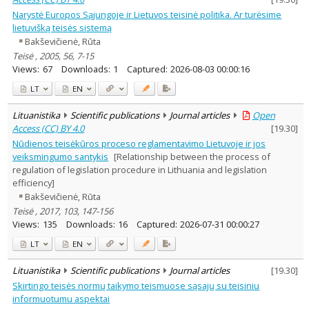
Narystė Europos Sąjungoje ir Lietuvos teisinė politika. Ar turėsime
lietuvišką teisės sistemą
Bakševičienė, Rūta
Teisė , 2005, 56, 7-15
Views:
67
Downloads:
1
Captured:
2026-08-03 00:00:16
LT
EN
Lituanistika
Scientific publications
Journal articles
Open
Access (CC) BY 4.0
[
19.30
]
Nūdienos teisėkūros proceso reglamentavimo Lietuvoje ir jos
veiksmingumo santykis
[Relationship between the process of
regulation of legislation procedure in Lithuania and legislation
efficiency]
Bakševičienė, Rūta
Teisė , 2017, 103, 147-156
Views:
135
Downloads:
16
Captured:
2026-07-31 00:00:27
LT
EN
Lituanistika
Scientific publications
Journal articles
[
19.30
]
Skirtingo teisės normų taikymo teismuose sąsajų su teisiniu
informuotumu aspektai