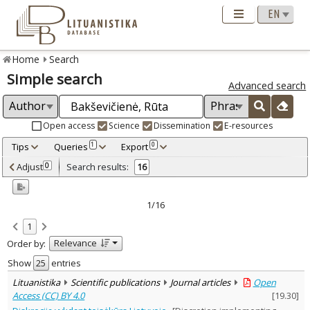
Home
Search
Simple search
Advanced search
Open access
Science
Dissemination
E-resources
Tips
Queries
Export
1
0
Adjusted by criteria
Adjust
Search results:
0
16
0
Year
–
2001
2017
1/16
Refine
:
1
Open access
13
Relevance
Order by:
Scientific publications
16
Document Type
:
Show
entries
Books & books parts
1
Lituanistika
Scientific publications
Journal articles
Open
Journal articles
14
Access (CC) BY 4.0
[
19.30
]
Dissertations
1