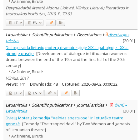
Avižinienė, Birutė
Devyniadarbė literatė Aldona Liobytė. Vilnius: Lietuvių literatūros ir
tautosakos institutas, 2019, P. 79-93
LT
EN
Lituanistika
Scientific publications
Dissertations
disertacijos
tekstas
[
20.01
]
Dialogo raida lietuvių moterų dramaturgijoje XIX a. pabaigoje - XX a.
pirmoje pusėje
[Development of dialogue in Lithuanian women’s
drama between the end of the 19th and the first half of the 20th
century]
Avižinienė, Birutė
Vilnius, 2017
Views:
141
Downloads:
48
Captured:
2026-08-02 00:00:22
LT
EN
Lituanistika
Scientific publications
Journal articles
©InC –
Lituanistika
[
20.01
]
Dviejų Moterų komedija "Velnias spąstuose" ir lietuviško teatro
genezė
[Comedy "The trapped devil" by Two Women and genesis
of Lithuanian theatre]
Avižinienė, Birutė