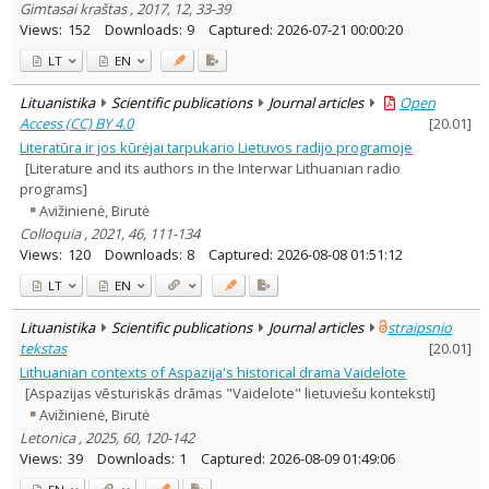
Gimtasai kraštas , 2017, 12, 33-39
Views:
152
Downloads:
9
Captured:
2026-07-21 00:00:20
LT
EN
Lituanistika
Scientific publications
Journal articles
Open
Access (CC) BY 4.0
[
20.01
]
Literatūra ir jos kūrėjai tarpukario Lietuvos radijo programoje
[Literature and its authors in the Interwar Lithuanian radio
programs]
Avižinienė, Birutė
Colloquia , 2021, 46, 111-134
Views:
120
Downloads:
8
Captured:
2026-08-08 01:51:12
LT
EN
Lituanistika
Scientific publications
Journal articles
straipsnio
tekstas
[
20.01
]
Lithuanian contexts of Aspazija's historical drama Vaidelote
[Aspazijas vēsturiskās drāmas "Vaidelote" lietuviešu konteksti]
Avižinienė, Birutė
Letonica , 2025, 60, 120-142
Views:
39
Downloads:
1
Captured:
2026-08-09 01:49:06