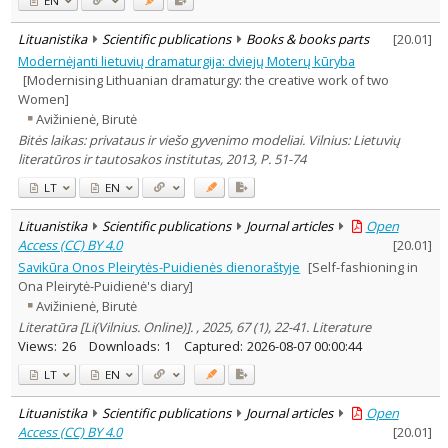
EN
Lituanistika
Scientific publications
Books & books parts
[
20.01
]
Modernėjanti lietuvių dramaturgija: dviejų Moterų kūryba
[Modernising Lithuanian dramaturgy: the creative work of two
Women]
Avižinienė, Birutė
Bitės laikas: privataus ir viešo gyvenimo modeliai. Vilnius: Lietuvių
literatūros ir tautosakos institutas, 2013, P. 51-74
LT
EN
Lituanistika
Scientific publications
Journal articles
Open
Access (CC) BY 4.0
[
20.01
]
Savikūra Onos Pleirytės-Puidienės dienoraštyje
[Self-fashioning in
Ona Pleirytė-Puidienė's diary]
Avižinienė, Birutė
Literatūra [Li(Vilnius. Online)]. , 2025, 67 (1), 22-41. Literature
Views:
26
Downloads:
1
Captured:
2026-08-07 00:00:44
LT
EN
Lituanistika
Scientific publications
Journal articles
Open
Access (CC) BY 4.0
[
20.01
]