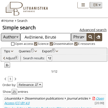
Home
Search
Simple search
Advanced search
Open access
Science
Dissemination
E-resources
Tips
Queries
Export
1
0
Adjusted by criteria
Adjust
Search results:
0
12
0
Year
–
2013
2025
1/12
Refine
:
1
Open access
10
Relevance
Order by:
Scientific publications
11
Dissemination publications
1
Show
entries
Document Type
:
Lituanistika
Dissemination publications
Journal articles
Open
Books & books parts
5
Access (CC) BY 4.0
[
20.99
]
Journal articles
6