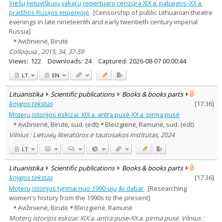
Viešų lietuviškųjų vakarų repertuaro cenzūra XIX a. pabaigos–XX a.
pradžios Rusijos imperijoje
[Censorship of public Lithuanian theatre
evenings in late nineteenth and early twentieth century imperial
Russia]
Avižinienė, Birutė
Colloquia , 2015, 34, 37-59
Views:
122
Downloads:
24
Captured:
2026-08-07 00:00:44
LT
EN
Lituanistika
Scientific publications
Books & books parts
knygos tekstas
[
17.36
]
Moterų istorijos eskizai: XIX a. antra pusė-XX a. pirma pusė
Avižinienė, Birutė, sud. (edt)
Bleizgienė, Ramunė, sud. (edt)
Vilnius : Lietuvių literatūros ir tautosakos institutas, 2024
LT
Lituanistika
Scientific publications
Books & books parts
knygos tekstas
[
17.36
]
Moterų istorijos tyrimai nuo 1990-ųjų iki dabar
[Researching
women's history from the 1990s to the present]
Avižinienė, Birutė
Bleizgienė, Ramunė
Moterų istorijos eskizai: XIX a. antra pusė-XX a. pirma pusė. Vilnius :