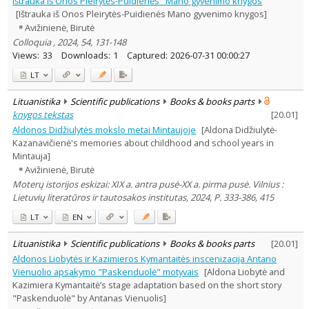
Ištrauka iš Onos Pleirytės-Puidienės "Mano gyvenimo knygos
Dissertations
1
[Ištrauka iš Onos Pleirytės-Puidienės Mano gyvenimo knygos]
Subject area
:
Avižinienė, Birutė
History
5
Colloquia , 2024, 54, 131-148
Literary Studies
9
Views:
33
Downloads:
1
Captured:
2026-07-31 00:00:27
Arts
1
Theatrology
3
LT
Text language
Lituanistika
Scientific publications
Books & books parts
Country of publication
knygos tekstas
[
20.01
]
Historical periods
Aldonos Didžiulytės mokslo metai Mintaujoje
[Aldona Didžiulytė-
Lithuanian place names
Kazanavičienė's memories about childhood and school years in
Subject
Mintauja]
Avižinienė, Birutė
Journal
Moterų istorijos eskizai: XIX a. antra pusė-XX a. pirma pusė. Vilnius :
Lietuvių literatūros ir tautosakos institutas, 2024, P. 333-386, 415
LT
EN
Lituanistika
Scientific publications
Books & books parts
[
20.01
]
Aldonos Liobytės ir Kazimieros Kymantaitės inscenizacija Antano
Vienuolio apsakymo "Paskenduolė" motyvais
[Aldona Liobytė and
Kazimiera Kymantaitė’s stage adaptation based on the short story
"Paskenduolė" by Antanas Vienuolis]