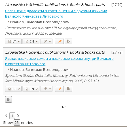
Lituanistika
Scientific publications
Books & books parts
[
27.79
]
Славянские диалекты в соотношении с другими языками
Великого Княжества Литовского
Иванов, Вячеслав Всеволодович
Славянское языкознание: XIII международный съезд славистов,
Любляна, 2003 г. 2003, P. 258-288
LT
EN
Lituanistika
Scientific publications
Books & books parts
[
27.79
]
Языки, языковые семьи и языковые союзы внутри Великого
княжества Литовского
Иванов, Вячеслав Всеволодович
Speculum Slaviae Orientalis: Muscovy, Ruthenia and Lithuania in the
late Middle ages. Москва: Новое изд-во, 2005, P. 93-121
LT
EN
1/5
1
Show
entries