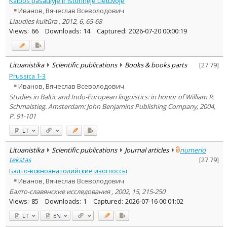
Kalbos pasaulyje ir istorinėje Lietuvoje
Subject area
:
Иванов, Вячеслав Всеволодович
Linguistics
5
Liaudies kultūra , 2012, 6, 65-68
Text language
Views:
66
Downloads:
14
Captured:
2026-07-20 00:00:19
Country of publication
Historical periods
Lituanistika
Scientific publications
Books & books parts
[
27.79
]
Lithuanian place names
Prussica 1-3
Subject
Иванов, Вячеслав Всеволодович
Journal
Studies in Baltic and Indo-European linguistics: in honor of William R.
Schmalstieg. Amsterdam: John Benjamins Publishing Company, 2004,
P. 91-101
LT
Lituanistika
Scientific publications
Journal articles
numerio
tekstas
[
27.79
]
Балто-южноанатолийские изоглоссы
Иванов, Вячеслав Всеволодович
Балто-славянские исследования , 2002, 15, 215-250
Views:
85
Downloads:
1
Captured:
2026-07-16 00:01:02
LT
EN