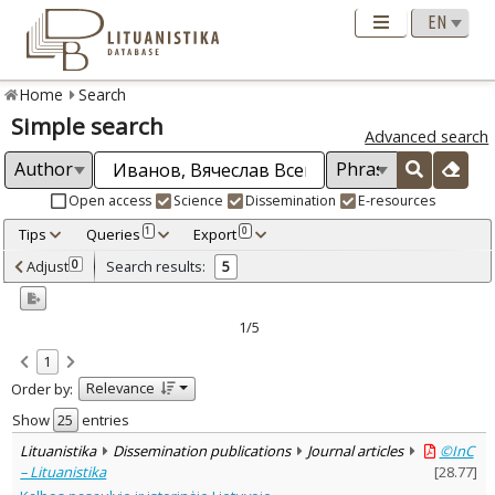
Home
Search
Simple search
Advanced search
Open access
Science
Dissemination
E-resources
Tips
Queries
Export
1
0
Adjusted by criteria
Adjust
Search results:
0
5
0
Year
–
2002
2012
1/5
Refine
:
1
Open access
2
Relevance
Order by:
Scientific publications
4
Dissemination publications
1
Show
entries
Document Type
:
Lituanistika
Dissemination publications
Journal articles
©InC
Books & books parts
3
– Lituanistika
[
28.77
]
Journal articles
2