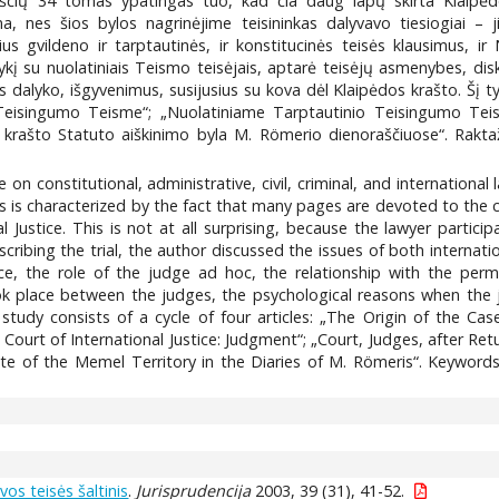
ščių 34 tomas ypatingas tuo, kad čia daug lapų skirta Klaipėdo
, nes šios bylos nagrinėjime teisininkas dalyvavo tiesiogiai – ji
s gvildeno ir tarptautinės, ir konstitucinės teisės klausimus, i
kį su nuolatiniais Teismo teisėjais, aptarė teisėjų asmenybes, disk
 dalyko, išgyvenimus, susijusius su kova dėl Klaipėdos krašto. Šį tyr
Teisingumo Teisme“; „Nuolatiniame Tarptautinio Teisingumo Teism
s krašto Statuto aiškinimo byla M. Römerio dienoraščiuose“. Raktaž
 on constitutional, administrative, civil, criminal, and internationa
es is characterized by the fact that many pages are devoted to the c
Justice. This is not at all surprising, because the lawyer participa
ribing the trial, the author discussed the issues of both internati
ce, the role of the judge ad hoc, the relationship with the perm
took place between the judges, the psychological reasons when the
 study consists of a cycle of four articles: „The Origin of the Ca
 Court of International Justice: Judgment“; „Court, Judges, after Retur
ute of the Memel Territory in the Diaries of M. Römeris“. Keywords
os teisės šaltinis
.
Jurisprudencija
2003, 39 (31), 41-52.