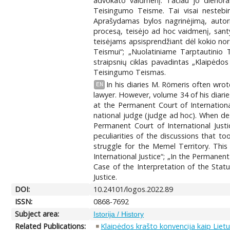
advokato vaidmenį. Tačiau jo dienora
Teisingumo Teisme. Tai visai nestebina
Aprašydamas bylos nagrinėjimą, autoriu
procesą, teisėjo ad hoc vaidmenį, santy
teisėjams apsisprendžiant dėl kokio nors
Teismui“; „Nuolatiniame Tarptautinio 
straipsnių ciklas pavadintas „Klaipėdo
Teisingumo Teismas.
In his diaries M. Römeris often wrote
EN
lawyer. However, volume 34 of his diari
at the Permanent Court of International 
national judge (judge ad hoc). When desc
Permanent Court of International Justi
peculiarities of the discussions that 
struggle for the Memel Territory. This
International Justice“; „In the Permanent
Case of the Interpretation of the Stat
Justice.
DOI:
10.24101/logos.2022.89
ISSN:
0868-7692
Subject area:
Istorija / History
Related Publications:
Klaipėdos krašto konvencija kaip Lietuv