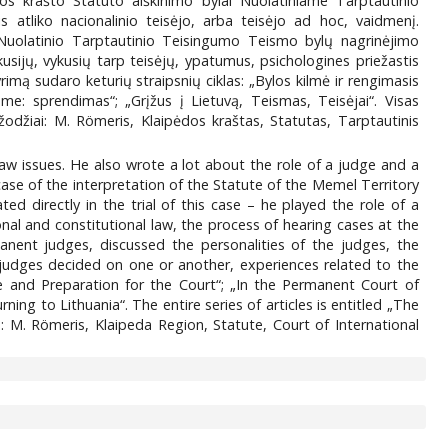
s krašto Statuto aiškinimo bylai Nuolatiniame Tarptautinio
s atliko nacionalinio teisėjo, arba teisėjo ad hoc, vaidmenį.
r Nuolatinio Tarptautinio Teisingumo Teismo bylų nagrinėjimo
usijų, vykusių tarp teisėjų, ypatumus, psichologines priežastis
imą sudaro keturių straipsnių ciklas: „Bylos kilmė ir rengimasis
e: sprendimas“; „Grįžus į Lietuvą, Teismas, Teisėjai“. Visas
odžiai: M. Römeris, Klaipėdos kraštas, Statutas, Tarptautinis
l law issues. He also wrote a lot about the role of a judge and a
ase of the interpretation of the Statute of the Memel Territory
ted directly in the trial of this case – he played the role of a
onal and constitutional law, the process of hearing cases at the
anent judges, discussed the personalities of the judges, the
 judges decided on one or another, experiences related to the
se and Preparation for the Court“; „In the Permanent Court of
ning to Lithuania“. The entire series of articles is entitled „The
: M. Römeris, Klaipeda Region, Statute, Court of International