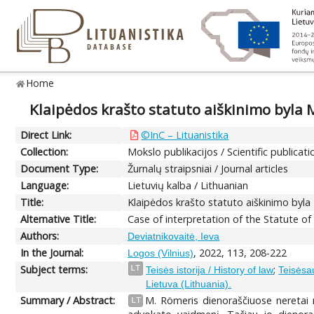
Home
Klaipėdos krašto statuto aiškinimo byla M
Direct Link:
©InC – Lituanistika
Collection:
Mokslo publikacijos / Scientific publicati
Document Type:
Žurnalų straipsniai / Journal articles
Language:
Lietuvių kalba / Lithuanian
Title:
Klaipėdos krašto statuto aiškinimo byla 
Alternative Title:
Case of interpretation of the Statute of 
Authors:
Deviatnikovaitė, Ieva
In the Journal:
, 2022, 113, 208-222
Logos (Vilnius)
Subject terms:
;
LT
Teisės istorija / History of law
Teisėsau
Lietuva (Lithuania).
Summary / Abstract:
M. Römeris dienoraščiuose neretai ra
LT