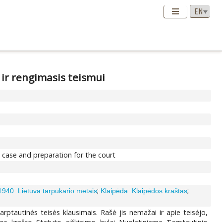
 ir rengimasis teismui
he case and preparation for the court
;
;
940. Lietuva tarpukario metais
Klaipėda. Klaipėdos kraštas
rptautinės teisės klausimais. Rašė jis nemažai ir apie teisėjo,