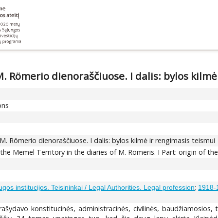
. Römerio dienoraščiuose. I dalis: bylos kilmė
ons
M. Römerio dienoraščiuose. I dalis: bylos kilmė ir rengimasis teismui
the Memel Territory in the diaries of M. Römeris. I Part: origin of t
;
gos institucijos. Teisininkai / Legal Authorities. Legal profession
1918-1
šydavo konstitucinės, administracinės, civilinės, baudžiamosios, ta