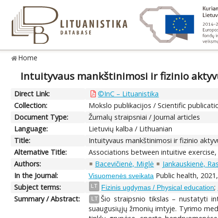
Home
Intuityvaus mankštinimosi ir fizinio akty
Direct Link:
©InC – Lituanistika
Collection:
Mokslo publikacijos / Scientific publicati
Document Type:
Žurnalų straipsniai / Journal articles
Language:
Lietuvių kalba / Lithuanian
Title:
Intuityvaus mankštinimosi ir fizinio akt
Alternative Title:
Associations between intuitive exercise,
Authors:
Bacevičienė, Miglė
Jankauskienė, Ra
In the Journal:
Public health, 2021,
Visuomenės sveikata
Subject terms:
;
LT
Fizinis ugdymas / Physical education
Summary / Abstract:
Šio straipsnio tikslas – nustatyti i
LT
suaugusiųjų žmonių imtyje. Tyrimo medži