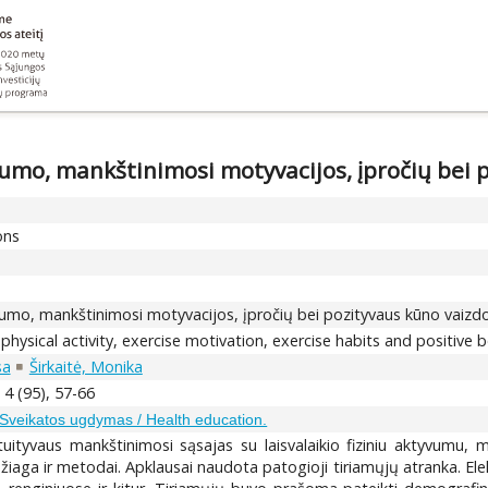
vumo, mankštinimosi motyvacijos, įpročių bei 
ons
yvumo, mankštinimosi motyvacijos, įpročių bei pozityvaus kūno vaizd
 physical activity, exercise motivation, exercise habits and positive
sa
Širkaitė, Monika
 4 (95), 57-66
Sveikatos ugdymas / Health education.
ntuityvaus mankštinimosi sąsajas su laisvalaikio fiziniu aktyvumu, 
aga ir metodai. Apklausai naudota patogioji tiriamųjų atranka. Elek