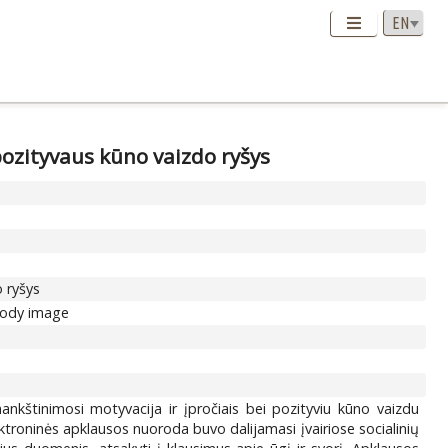
pozityvaus kūno vaizdo ryšys
o ryšys
 body image
mankštinimosi motyvacija ir įpročiais bei pozityviu kūno vaizdu
troninės apklausos nuoroda buvo dalijamasi įvairiose socialinių