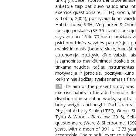
tinklų grupėse, sporto bendruomenėse, 
anketoje taip pat buvo naudojama intuit
exercise questionnaire, LTEQ, Godin, S
& Tobin, 2004), pozityvaus kūno vaizdo
Habits Index, SRHI, Verplanken & Orbell
funkcijų poskalės (SF-36: fizinės funkci
svyravo nuo 15 iki 70 metų, amžiaus vid
psichometrinės savybės parodė jos pa
mankštinimasis (bendra skalė, mankštin
autonomija, pozityviu kūno vaizdu, lais
Įsisąmoninto mankštinimosi poskalė su vi
tinkama naudoti, tačiau instrumentas 
motyvacija ir įpročiais, pozityviu kūn
Reikšminiai žodžiai: sveikatinamasis fiz
The aim of the present study was to
EN
exercise habits in the adult sample. R
distributed in social networks, sports
body weight and height. Participants fu
Physical Activity Scale (LTEQ, Godin, 
Tylka & Wood - Barcalow, 2015), Self-r
questionnaire (Ware & Sherbourne, 1992)
years, with a mean of 39.1 ± 13.73 year
acceptable. The mindful exercise subscal