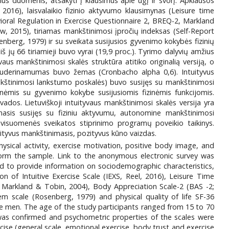
s duomenis, atsakyti į klausimus apie ūgį ir svorį. Apklausos
2016), laisvalaikio fizinio aktyvumo klausimynas (Leisure time
oral Regulation in Exercise Questionnaire 2, BREQ-2, Markland
, 2015), tiriamas mankštinimosi įpročių indeksas (Self-Report
nberg, 1979) ir su sveikata susijusios gyvenimo kokybės fizinių
š jų 66 tiriamieji buvo vyrai (19,9 proc.). Tyrimo dalyvių amžius
us mankštinimosi skalės struktūra atitiko originalią versiją, o
suderinamumas buvo žemas (Cronbacho alpha 0,6). Intuityvus
nkštinimosi lankstumo poskalės) buvo susijęs su mankštinimosi
esnėmis su gyvenimo kokybe susijusiomis fizinėmis funkcijomis.
vados. Lietuviškoji intuityvaus mankštinimosi skalės versija yra
imasis susijęs su fiziniu aktyvumu, autonomine mankštinimosi
s visuomenės sveikatos stiprinimo programų poveikio taikinys.
uityvus mankštinimasis, pozityvus kūno vaizdas.
ysical activity, exercise motivation, positive body image, and
form the sample. Link to the anonymous electronic survey was
ed to provide information on sociodemographic characteristics,
on of Intuitive Exercise Scale (IEXS, Reel, 2016), Leisure Time
, Markland & Tobin, 2004), Body Appreciation Scale-2 (BAS -2;
m scale (Rosenberg, 1979) and physical quality of life SF-36
ere men. The age of the study participants ranged from 15 to 70
S was confirmed and psychometric properties of the scales were
cise (general scale, emotional exercise, body trust and exercise