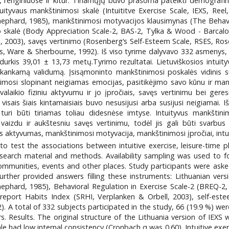
renginiuose ir kitur. Tiriamųjų buvo prašoma pateikti demografiniu
yvaus mankštinimosi skalė (Intuititve Exercise Scale, IEXS, Reel, 
hephard, 1985), mankštinimosi motyvacijos klausimynas (The Behavi
 skalė (Body Appreciation Scale-2, BAS-2, Tylka & Wood - Barcalow
, 2003), savęs vertinimo (Rosenberg‘s Self-Esteem Scale, RSES, Rose
jos, Ware & Sherbourne, 1992). Iš viso tyrime dalyvavo 332 asmenys, i
urkis 39,01 ± 13,73 metų.Tyrimo rezultatai. Lietuviškosios intuityva
kankamą validumą. Įsisąmoninto mankštinimosi poskalės vidinis 
imosi slopinant neigiamas emocijas, pasitikėjimo savo kūnu ir ma
valaikio fiziniu aktyvumu ir jo įpročiais, savęs vertinimu bei ger
sais šiais kintamaisiais buvo nesusijusi arba susijusi neigiamai. Iš
turi būti tiriamas toliau didesnėse imtyse. Intuityvus mankštin
o vaizdu ir aukštesniu savęs vertinimu, todėl jis gali būti svarbu
inis aktyvumas, mankštinimosi motyvacija, mankštinimosi įpročiai, int
 test the associations between intuitive exercise, leisure-time ph
esearch material and methods. Availability sampling was used to 
 communities, events and other places. Study participants were ask
rther provided answers filling these instruments: Lithuanian versi
Shephard, 1985), Behavioral Regulation in Exercise Scale-2 (BREQ-2
eport Habits Index (SRHI, Verplanken & Orbell, 2003), self-estee
. A total of 332 subjects participated in the study, 66 (19.9 %) w
s. Results. The original structure of the Lithuania version of IEX
e had low internal consistency (Cronbach α was 0.60). Intuitive exer