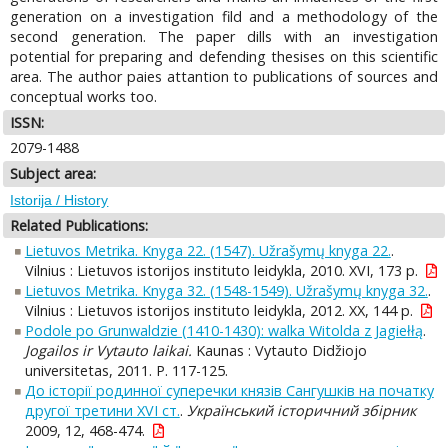
generation on a investigation fild and a methodology of the
second generation. The paper dills with an investigation
potential for preparing and defending thesises on this scientific
area. The author paies attantion to publications of sources and
conceptual works too.
ISSN:
2079-1488
Subject area:
Istorija / History
Related Publications:
Lietuvos Metrika. Knyga 22. (1547). Užrašymų knyga 22.
.
Vilnius : Lietuvos istorijos instituto leidykla, 2010. XVI, 173 p.
Lietuvos Metrika. Knyga 32. (1548-1549). Užrašymų knyga 32.
.
Vilnius : Lietuvos istorijos instituto leidykla, 2012. XX, 144 p.
Podole po Grunwaldzie (1410-1430): walka Witolda z Jagiełłą
.
Jogailos ir Vytauto laikai.
Kaunas : Vytauto Didžiojo
universitetas, 2011. P. 117-125.
До історії родинної суперечки князів Сангушків на початку
другої третини XVI ст.
.
Український історичний збірник
2009, 12, 468-474.