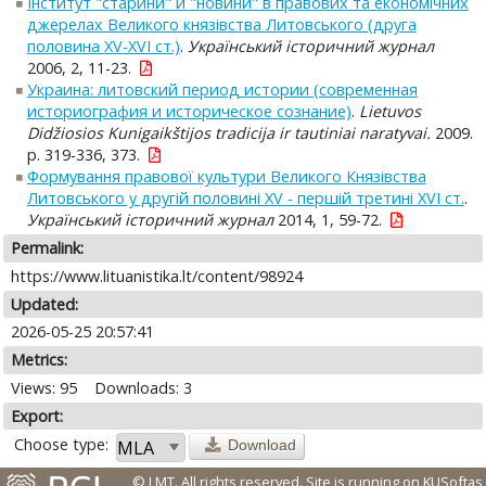
Інститут "старини" й "новини" в правових та економічних
джерелах Великого князівства Литовського (друга
половина XV-XVI ст.)
.
Український історичний журнал
2006, 2, 11-23.
Украина: литовский период истории (современная
историография и историческое сознание)
.
Lietuvos
Didžiosios Kunigaikštijos tradicija ir tautiniai naratyvai.
2009.
p. 319-336, 373.
Формування правової культури Великого Князівства
Литовського у другій половині XV - першій третині XVI ст.
.
Український історичний журнал
2014, 1, 59-72.
Permalink:
https://www.lituanistika.lt/content/98924
Updated:
2026-05-25 20:57:41
Metrics:
Views: 95
Downloads: 3
Export:
Choose type:
Download
© LMT. All rights reserved.
Site is running on
KUSoftas