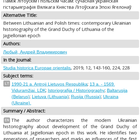
Паміж літоўскім і польскім часам: сучасная ўкраінская
гістарыяграфія Вялікага Княства Літоўскага Эпохі Ягелонаў
Alternative Title:
Between Lithuanian and Polish times: contemporary Ukrainian
historiography of the Grand Duchy of Lithuania of the
Jagiellonian epoch
Authors:
Любый, Андрей Владимирович
In the Journal:
, 2019, 12, 143-160, 224, 228
Studia historica Europae orientalis
Subject terms:
;
LT
1990-21 a. Antroji Lietuvos Respublika
13 a. - 1569.
;
;
Viduramžiai. LDK
Istoriografija / Historiography
Baltarusija
;
;
;
(Belarus)
Lietuva (Lithuania)
Rusija (Russia)
Ukraina
(Ukraine).
Summary / Abstract:
The author characterizes the modern Ukrainian
EN
historiography about development of the Grand Duchy of
Lithuania at Jagiellonian epoch in this work. He identifies two
generations of researchers and marks an influences of the first