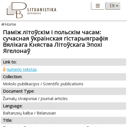
Home
Паміж літоўскім і польскім часам:
сучасная ўкраінская гістарыяграфія
Вялікага Княства Літоўскага Эпохі
Ягелонаў
Link to:
numerio tekstas
Collection:
Mokslo publikacijos / Scientific publications
Document Type:
Žurnalų straipsniai / Journal articles
Language:
Baltarusių kalba / Belarusian
Title: