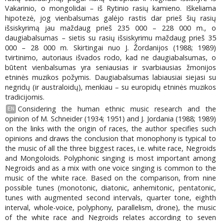
Vakarinio, o mongolidai – iš Rytinio rasių kamieno. Iškeliama
hipotezė, jog vienbalsumas galėjo rastis dar prieš šių rasių
išsiskyrimą jau maždaug prieš 235 000 – 228 000 m., o
daugiabalsumas – sietis su rasių išsiskyrimu maždaug prieš 35
000 – 28 000 m. Skirtingai nuo J. Žordanijos (1988; 1989)
tvirtinimo, autoriaus išvados rodo, kad ne daugiabalsumas, o
būtent vienbalsumas yra seniausias ir svarbiausias žmonijos
etninės muzikos požymis. Daugiabalsumas labiausiai siejasi su
negridų (ir australoidų), menkiau – su europidų etninės muzikos
tradicijomis.
Considering the human ethnic music research and the
EN
opinion of M. Schneider (1934; 1951) and J. Jordania (1988; 1989)
on the links with the origin of races, the author specifies such
opinions and draws the conclusion that monophony is typical to
the music of all the three biggest races, i.e. white race, Negroids
and Mongoloids. Polyphonic singing is most important among
Negroids and as a mix with one voice singing is common to the
music of the white race. Based on the comparison, from nine
possible tunes (monotonic, diatonic, anhemitonic, pentatonic,
tunes with augmented second intervals, quarter tone, eighth
interval, whole-voice, polyphony, parallelism, drone), the music
of the white race and Negroids relates according to seven