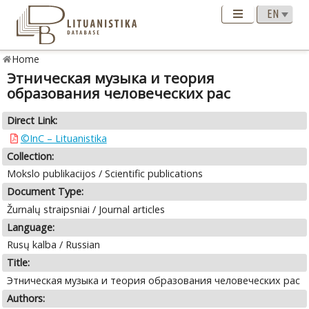
Home
Этническая музыка и теория
образования человeческих рас
Direct Link:
©InC – Lituanistika
Collection:
Mokslo publikacijos / Scientific publications
Document Type:
Žurnalų straipsniai / Journal articles
Language:
Rusų kalba / Russian
Title:
Этническая музыка и теория образования человeческих рас
Authors: