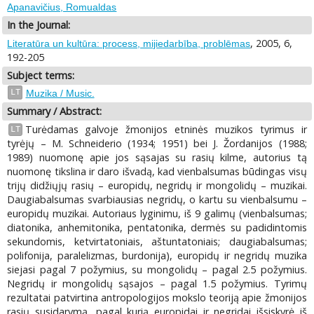
Apanavičius, Romualdas
In the Journal:
, 2005, 6,
Literatūra un kultūra: process, mijiedarbība, problēmas
192-205
Subject terms:
LT
Muzika / Music.
Summary / Abstract:
Turėdamas galvoje žmonijos etninės muzikos tyrimus ir
LT
tyrėjų – M. Schneiderio (1934; 1951) bei J. Žordanijos (1988;
1989) nuomonę apie jos sąsajas su rasių kilme, autorius tą
nuomonę tikslina ir daro išvadą, kad vienbalsumas būdingas visų
trijų didžiųjų rasių – europidų, negridų ir mongolidų – muzikai.
Daugiabalsumas svarbiausias negridų, o kartu su vienbalsumu –
europidų muzikai. Autoriaus lyginimu, iš 9 galimų (vienbalsumas;
diatonika, anhemitonika, pentatonika, dermės su padidintomis
sekundomis, ketvirtatoniais, aštuntatoniais; daugiabalsumas;
polifonija, paralelizmas, burdonija), europidų ir negridų muzika
siejasi pagal 7 požymius, su mongolidų – pagal 2.5 požymius.
Negridų ir mongolidų sąsajos – pagal 1.5 požymius. Tyrimų
rezultatai patvirtina antropologijos mokslo teoriją apie žmonijos
rasių susidarymą, pagal kurią europidai ir negridai išsiskyrė iš