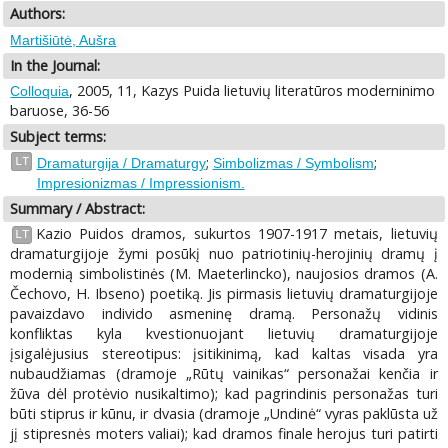
Authors:
Martišiūtė, Aušra
In the Journal:
, 2005, 11, Kazys Puida lietuvių literatūros moderninimo
Colloquia
baruose, 36-56
Subject terms:
;
;
LT
Dramaturgija / Dramaturgy
Simbolizmas / Symbolism
Impresionizmas / Impressionism.
Summary / Abstract:
Kazio Puidos dramos, sukurtos 1907-1917 metais, lietuvių
LT
dramaturgijoje žymi posūkį nuo patriotinių-herojinių dramų į
modernią simbolistinės (M. Maeterlincko), naujosios dramos (A.
Čechovo, H. Ibseno) poetiką. Jis pirmasis lietuvių dramaturgijoje
pavaizdavo individo asmeninę dramą. Personažų vidinis
konfliktas kyla kvestionuojant lietuvių dramaturgijoje
įsigalėjusius stereotipus: įsitikinimą, kad kaltas visada yra
nubaudžiamas (dramoje „Rūtų vainikas“ personažai kenčia ir
žūva dėl protėvio nusikaltimo); kad pagrindinis personažas turi
būti stiprus ir kūnu, ir dvasia (dramoje „Undinė“ vyras paklūsta už
jį stipresnės moters valiai); kad dramos finale herojus turi patirti