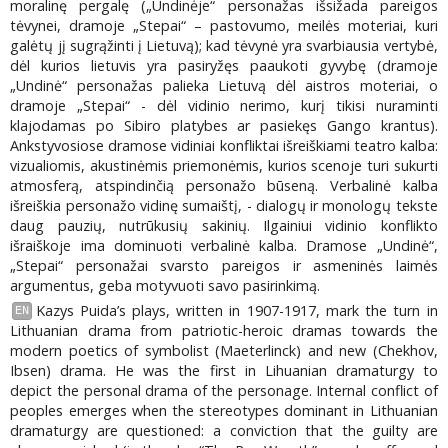
moralinę pergalę („Undinėje“ personažas išsižada pareigos
tėvynei, dramoje „Stepai“ – pastovumo, meilės moteriai, kuri
galėtų jį sugrąžinti į Lietuvą); kad tėvynė yra svarbiausia vertybė,
dėl kurios lietuvis yra pasiryžęs paaukoti gyvybę (dramoje
„Undinė“ personažas palieka Lietuvą dėl aistros moteriai, o
dramoje „Stepai“ - dėl vidinio nerimo, kurį tikisi nuraminti
klajodamas po Sibiro platybes ar pasiekęs Gango krantus).
Ankstyvosiose dramose vidiniai konfliktai išreiškiami teatro kalba:
vizualiomis, akustinėmis priemonėmis, kurios scenoje turi sukurti
atmosferą, atspindinčią personažo būseną. Verbalinė kalba
išreiškia personažo vidinę sumaištį, - dialogų ir monologų tekste
daug pauzių, nutrūkusių sakinių. Ilgainiui vidinio konflikto
išraiškoje ima dominuoti verbalinė kalba. Dramose „Undinė“,
„Stepai“ personažai svarsto pareigos ir asmeninės laimės
argumentus, geba motyvuoti savo pasirinkimą.
Kazys Puida’s plays, written in 1907-1917, mark the turn in
EN
Lithuanian drama from patriotic-heroic dramas towards the
modern poetics of symbolist (Maeterlinck) and new (Chekhov,
Ibsen) drama. He was the first in Lihuanian dramaturgy to
depict the personal drama of the personage. Internal conflict of
peoples emerges when the stereotypes dominant in Lithuanian
dramaturgy are questioned: a conviction that the guilty are