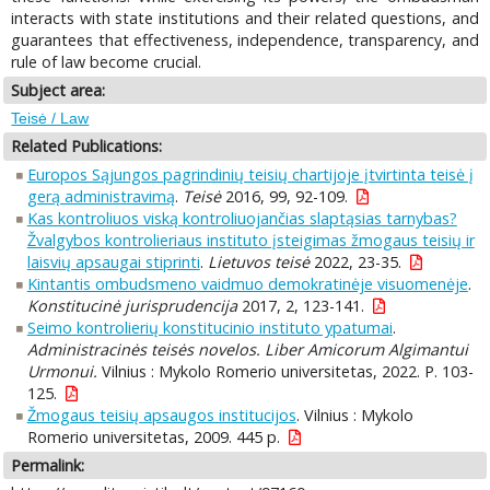
interacts with state institutions and their related questions, and
guarantees that effectiveness, independence, transparency, and
rule of law become crucial.
Subject area:
Teisė / Law
Related Publications:
Europos Sąjungos pagrindinių teisių chartijoje įtvirtinta teisė į
gerą administravimą
.
Teisė
2016, 99, 92-109.
Kas kontroliuos viską kontroliuojančias slaptąsias tarnybas?
Žvalgybos kontrolieriaus instituto įsteigimas žmogaus teisių ir
laisvių apsaugai stiprinti
.
Lietuvos teisė
2022, 23-35.
Kintantis ombudsmeno vaidmuo demokratinėje visuomenėje
.
Konstitucinė jurisprudencija
2017, 2, 123-141.
Seimo kontrolierių konstitucinio instituto ypatumai
.
Administracinės teisės novelos. Liber Amicorum Algimantui
Urmonui.
Vilnius : Mykolo Romerio universitetas, 2022. P. 103-
125.
Žmogaus teisių apsaugos institucijos
. Vilnius : Mykolo
Romerio universitetas, 2009. 445 p.
Permalink: