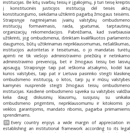
institucijas. Be kitų svarbių teisių ir įgaliojimų, ji turi teisę kreiptis
į konstitucinės justicijos instituciją dėl teisės aktų
konstitucingumo, siekdama užtikrinti pagarbą žmogaus teisėms.
Straipsnyje nagrinėjamas įvairių valstybių ombudsmeno
institucijų formavimasis, raida, ypatumai, tarptautinių
organizacijų rekomendacijos. Pabrėžiama, kad svarbiausia
užtikrinti, jog ombudsmenui, išrinktam kvalifikuotos parlamento
daugumos, būtų užtikrinamas nepriklausomumas, nešališkumas,
institucijos autoritetas ir teisėtumas, o jo mandatas turėtų
apimti ne tik viešojo administravimo priežiūrą ir netinkamo
administravimo prevenciją, bet ir žmogaus teisių bei laisvių
apsaugą. Straipsnyje taip pat ieškoma atsakymo, kodėl kai
kurios valstybės, taip pat ir Lietuva pasirinko steigti klasikinę
ombudsmeno instituciją, o kitos, tarp jų ir mūsų valstybės
kaimynės nusprendė steigti žmogaus teisių ombudsmeno
institucijas. Kasdienė ombudsmeno sąveika su valstybės valdžia
kelia daug diskusinių klausimų, susijusių su unikalia
ombudsmeno prigimtimi, nepriklausomumu ir kitokiomis jo
veiklos garantijomis, mandato ribomis, pagarba priimamiems
sprendimams.
Every country enjoys a wide margin of appreciation in
EN
establishing an institutional framework according to its legal