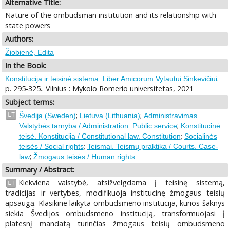
Alternative Title:
Nature of the ombudsman institution and its relationship with
state powers
Authors:
Žiobienė, Edita
In the Book:
.
Konstitucija ir teisinė sistema. Liber Amicorum Vytautui Sinkevičiui
p. 295-325.. Vilnius : Mykolo Romerio universitetas, 2021
Subject terms:
;
;
LT
Švedija (Sweden)
Lietuva (Lithuania)
Administravimas.
;
Valstybės tarnyba / Administration. Public service
Konstitucinė
;
teisė. Konstitucija / Constitutional law. Constitution
Socialinės
;
teisės / Social rights
Teismai. Teismų praktika / Courts. Case-
;
law
Žmogaus teisės / Human rights.
Summary / Abstract:
Kiekviena valstybė, atsižvelgdama į teisinę sistemą,
LT
tradicijas ir vertybes, modifikuoja institucinę žmogaus teisių
apsaugą. Klasikine laikyta ombudsmeno institucija, kurios šaknys
siekia Švedijos ombudsmeno instituciją, transformuojasi į
platesnį mandatą turinčias žmogaus teisių ombudsmeno