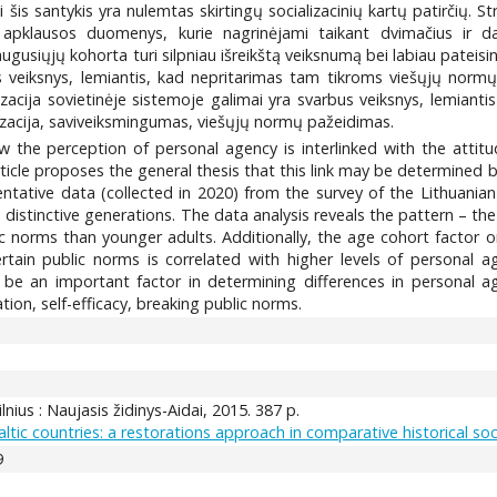
 šis santykis yra nulemtas skirtingų socializacinių kartų patirčių.
apklausos duomenys, kurie nagrinėjami taikant dvimačius ir da
ugusiųjų kohorta turi silpniau išreikštą veiksnumą bei labiau patei
 veiksnys, lemiantis, kad nepritarimas tam tikroms viešųjų normų
lizacija sovietinėje sistemoje galimai yra svarbus veiksnys, lemian
lizacija, saviveiksmingumas, viešųjų normų pažeidimas.
w the perception of personal agency is interlinked with the att
rticle proposes the general thesis that this link may be determined b
entative data (collected in 2020) from the survey of the Lithuania
distinctive generations. The data analysis reveals the pattern – t
blic norms than younger adults. Additionally, the age cohort factor 
tain public norms is correlated with higher levels of personal a
 be an important factor in determining differences in personal a
ion, self-efficacy, breaking public norms.
Vilnius : Naujasis židinys-Aidai, 2015. 387 p.
tic countries: a restorations approach in comparative historical soc
9