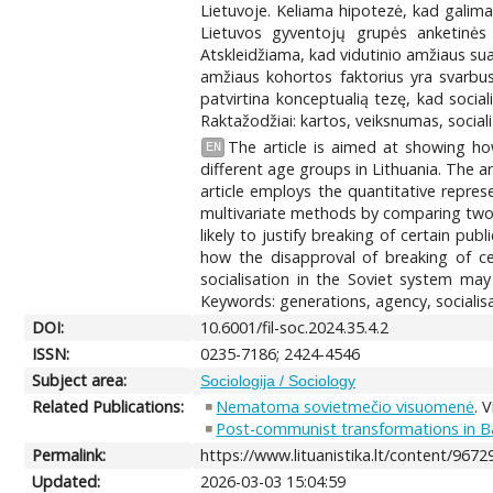
Lietuvoje. Keliama hipotezė, kad galimai
Lietuvos gyventojų grupės anketinės 
Atskleidžiama, kad vidutinio amžiaus sua
amžiaus kohortos faktorius yra svarbus
patvirtina konceptualią tezę, kad socia
Raktažodžiai: kartos, veiksnumas, socia
The article is aimed at showing ho
EN
different age groups in Lithuania. The a
article employs the quantitative repres
multivariate methods by comparing two 
likely to justify breaking of certain pu
how the disapproval of breaking of cer
socialisation in the Soviet system may
Keywords: generations, agency, socialisat
DOI:
10.6001/fil-soc.2024.35.4.2
ISSN:
0235-7186; 2424-4546
Subject area:
Sociologija / Sociology
Related Publications:
Nematoma sovietmečio visuomenė
. 
Post-communist transformations in Bal
Permalink:
https://www.lituanistika.lt/content/9672
Updated:
2026-03-03 15:04:59