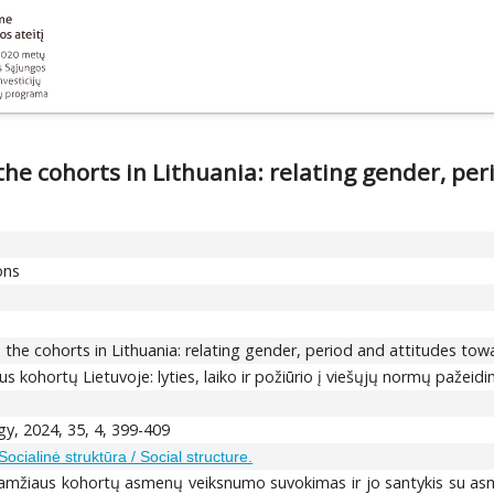
he cohorts in Lithuania: relating gender, per
ons
the cohorts in Lithuania: relating gender, period and attitudes tow
kohortų Lietuvoje: lyties, laiko ir požiūrio į viešųjų normų pažeid
gy, 2024, 35, 4, 399-409
Socialinė struktūra / Social structure.
ų amžiaus kohortų asmenų veiksnumo suvokimas ir jo santykis su a