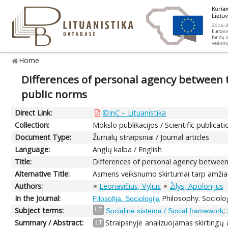
Home
Differences of personal agency between t
public norms
Direct Link:
©InC – Lituanistika
Collection:
Mokslo publikacijos / Scientific publicati
Document Type:
Žurnalų straipsniai / Journal articles
Language:
Anglų kalba / English
Title:
Differences of personal agency between 
Alternative Title:
Asmens veiksnumo skirtumai tarp amžiaus 
Authors:
Leonavičius, Vylius
Žilys, Apolonijus
In the Journal:
Philosophy. Sociolo
Filosofija. Sociologija
Subject terms:
;
LT
Socialinė sistema / Social framework
Summary / Abstract:
Straipsnyje analizuojamas skirting
LT