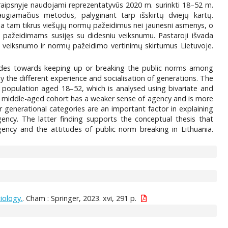
 Straipsnyje naudojami reprezentatyvūs 2020 m. surinkti 18–52 m.
ugiamačius metodus, palyginant tarp išskirtų dviejų kartų.
sina tam tikrus viešųjų normų pažeidimus nei jaunesni asmenys, o
 pažeidimams susijęs su didesniu veiksnumu. Pastaroji išvada
tis veiksnumo ir normų pažeidimo vertinimų skirtumus Lietuvoje.
itudes towards keeping up or breaking the public norms among
y the different experience and socialisation of generations. The
n population aged 18–52, which is analysed using bivariate and
he middle-aged cohort has a weaker sense of agency and is more
or generational categories are an important factor in explaining
gency. The latter finding supports the conceptual thesis that
gency and the attitudes of public norm breaking in Lithuania.
iology.
. Cham : Springer, 2023. xvi, 291 p.