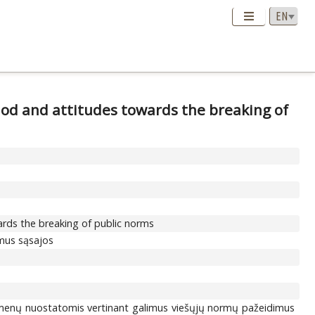
iod and attitudes towards the breaking of
ards the breaking of public norms
imus sąsajos
smenų nuostatomis vertinant galimus viešųjų normų pažeidimus