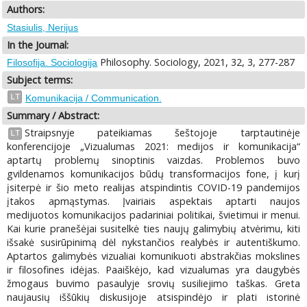
Authors:
Stasiulis, Nerijus
In the Journal:
Philosophy. Sociology, 2021, 32, 3, 277-287
Filosofija. Sociologija
Subject terms:
LT
Komunikacija / Communication.
Summary / Abstract:
Straipsnyje pateikiamas šeštojoje tarptautinėje
LT
konferencijoje „Vizualumas 2021: medijos ir komunikacija“
aptartų problemų sinoptinis vaizdas. Problemos buvo
gvildenamos komunikacijos būdų transformacijos fone, į kurį
įsiterpė ir šio meto realijas atspindintis COVID-19 pandemijos
įtakos apmąstymas. Įvairiais aspektais aptarti naujos
medijuotos komunikacijos padariniai politikai, švietimui ir menui.
Kai kurie pranešėjai susitelkė ties naujų galimybių atvėrimu, kiti
išsakė susirūpinimą dėl nykstančios realybės ir autentiškumo.
Aptartos galimybės vizualiai komunikuoti abstrakčias mokslines
ir filosofines idėjas. Paaiškėjo, kad vizualumas yra daugybės
žmogaus buvimo pasaulyje srovių susiliejimo taškas. Greta
naujausių iššūkių diskusijoje atsispindėjo ir plati istorinė