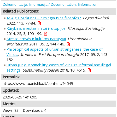
Dokumentacija. Informacija / Documentation. Iinformation
Related Publications:
Ar Algis Mickūnas - laimingiausias filosofas?
.
Logos (Vilnius)
2022, 113, 77-84.
Kūrybinis miestas: mitai ir utopijos
.
Filosofija. Sociologija
2014, 25, 3, 190-199.
Miesto erdvės ir kultūros naratyvai
.
Urbanistika ir
architektūra
2011, 35, 2, 141-146.
Philosophical aspects of urban strangeness: the case of
Vilnius.
.
Studies in East European thought
2017, 69, 2, 143-
152.
Urban (un)sustainability: cases of Vilnius’s informal and illegal
settings
.
Sustainability (Basel)
2018, 10, 4615.
Permalink:
https://www.lituanistika.lt/content/94549
Updated:
2026-05-26 14:16:05
Metrics:
Views: 83
Downloads: 4