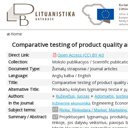
Home
Comparative testing of product quality an
Direct Link:
Open Access (CC) BY 4.0
Collection:
Mokslo publikacijos / Scientific publicati
Document Type:
Žurnalų straipsniai / Journal articles
Language:
Anglų kalba / English
Title:
Comparative testing of product quality an
Alternative Title:
Produktų kokybės lyginamieji testai ir 
Authors:
Ruževičius, Juozas
Adomaitis, Justin
In the Journal:
Engineering Economi
Inžinerinė ekonomika
Subject terms:
LT
Rinka. Rinkodara / Market. Marketing
Summary / Abstract:
Projektuojant lyginamųjų produktų 
LT
rinkoje, jos dalyvių veiksmus, pavojus b