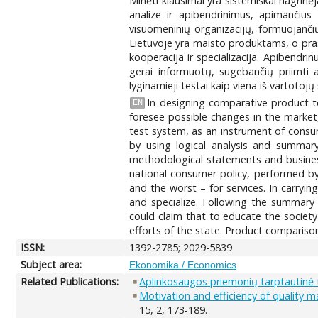
Minėti klausimai yra sistemiškai nagrinė
analize ir apibendrinimus, apimančius 
visuomeninių organizacijų, formuojančių
Lietuvoje yra maisto produktams, o pras
kooperacija ir specializacija. Apibendr
gerai informuotų, sugebančių priimti
lyginamieji testai kaip viena iš vartotoj
In designing comparative product tes
EN
foresee possible changes in the market, a
test system, as an instrument of consum
by using logical analysis and summary 
methodological statements and business
national consumer policy, performed by 
and the worst – for services. In carryi
and specialize. Following the summary
could claim that to educate the societ
efforts of the state. Product comparison 
ISSN:
1392-2785; 2029-5839
Subject area:
Ekonomika / Economics
Related Publications:
Aplinkosaugos priemonių tarptautinė t
Motivation and efficiency of quality
15, 2, 173-189.