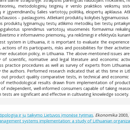
jami šiame straipsnyje. Straipsnis parengtas naudojant mokslinės, no
teorinių, metodologinių teiginių ir verslo praktikos veiksmų siste
 ir įgyvendinančių šalies vartotojų politiką, ekspertų apklausa. A
čiausios – paslaugoms. Atliekant produktų kokybės lyginamuosius te
inus produktų lyginamųjų testų atlikimo metodikų bei testų pritaiky
 apgalvotus sprendimus vartotojų visuomenės formavimui reikali
ų švietimo ir informavimo priemonių, yra reikšmingi ir efektyvūs kuria
t system in Lithuania, it is important to evaluate the experience o
ctions of its participants, risks and possibilities for their activiti
er education policy, in Lithuania. The above-mentioned issues are sy
of scientific, normative and legal literature and economic activit
 practice procedures as well as survey of experts from Lithuania
the authors. Performed research indicated that at this time in Lit
ng out product quality comparative tests, in technical and economic 
 of methodological results drawn from implementation of product
y of independent, well-informed consumers capable of taking reas
tests are significant and effective in cultivating knowledge society.
ipologija ir jų taikymo Lietuvos įmonėse tyrimas
.
Ekonomika
2003, 
 management systems implementation: a study of Lithuanian organiza