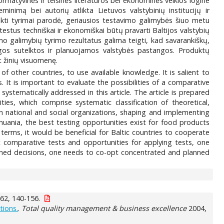
rmatyvinės ir teisinės literatūros bei ekonominės veiklos logine
minimą bei autorių atlikta Lietuvos valstybinių institucijų ir
tlikti tyrimai parodė, geriausios testavimo galimybės šiuo metu
stus techniškai ir ekonomiškai būtų pravarti Baltijos valstybių
mo galimybių tyrimo rezultatus galima teigti, kad savarankiškų,
ngos sutelktos ir planuojamos valstybės pastangos. Produktų
nt žinių visuomenę.
f other countries, to use available knowledge. It is salient to
es. It is important to evaluate the possibilities of a comparative
stematically addressed in this article. The article is prepared
ies, which comprise systematic classification of theoretical,
n national and social organizations, shaping and implementing
huania, the best testing opportunities exist for food products
terms, it would be beneficial for Baltic countries to cooperate
 comparative tests and opportunities for applying tests, one
oned decisions, one needs to co-opt concentrated and planned
62, 140-156.
tions.
.
Total quality management & business excellence
2004,