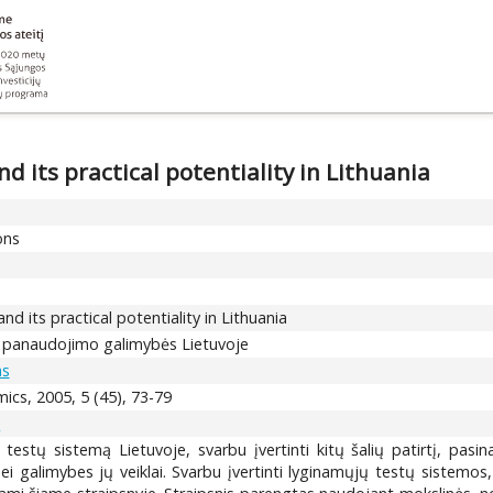
d its practical potentiality in Lithuania
ons
d its practical potentiality in Lithuania
jų panaudojimo galimybės Lietuvoje
as
cs, 2005, 5 (45), 73-79
.
testų sistemą Lietuvoje, svarbu įvertinti kitų šalių patirtį, pasi
ei galimybes jų veiklai. Svarbu įvertinti lyginamųjų testų sistemos,