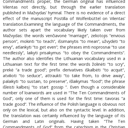
Commandments proper, the German original has influenced
Vilentas not directly, but through the earlier translation
published in Mažvydas’ hymnal. There is no evidence of a direct
effect of the manuscript Postilla of Wolfenbüttel on Vilentas’
translation.Examining the language of the Commandments, the
author sets apart the vocabulary likely taken over from
Mažvydas: the words venčiavonė “marriage”, zeliotojis “envious
person”, mokinti “to teach”, išsimanytis “to mean”, užvydėti “to
envy”, atlankyti “to get even”; the phrases imti noprosnai “to use
needlessly”, laikyti prisakymus “to obey the Commandments”.
The author also identifies the Lithuanian vocabulary used in a
Lithuanian text for the first time: the words žolinėti “to scry”,
prekė “a trade good”; prefix derivatives iškalbėti “to acquit”,
atvilioti “to seduce”, attraukti “to take from, to drive away”,
palaikyti “to sustain, to preserve”, išlaikymas “food”; the phrase
išleisti kalbesį “to start gossip ”. Even though a considerable
number of loanwords are used in “The Ten Commandments of
God”, only one of them is used for the first time: tavoras “a
trade good”. The influence of the Polish language is obvious not
only on the lexical, but also on the syntactic level. In addition,
the translation was certainly influenced by the language of its
German and Latin originals. Having taken “The Ten
Commandments of God” from the catechism in the Christian