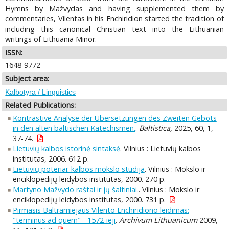
Hymns by Mažvydas and having supplemented them by
commentaries, Vilentas in his Enchiridion started the tradition of
including this canonical Christian text into the Lithuanian
writings of Lithuania Minor.
ISSN:
1648-9772
Subject area:
Kalbotyra / Linguistics
Related Publications:
Kontrastive Analyse der Übersetzungen des Zweiten Gebots
in den alten baltischen Katechismen.
.
Baltistica,
2025, 60, 1,
37-74.
Lietuvių kalbos istorinė sintaksė
. Vilnius : Lietuvių kalbos
institutas, 2006. 612 p.
Lietuvių poteriai: kalbos mokslo studija
. Vilnius : Mokslo ir
enciklopedijų leidybos institutas, 2000. 270 p.
Martyno Mažvydo raštai ir jų šaltiniai.
. Vilnius : Mokslo ir
enciklopedijų leidybos institutas, 2000. 731 p.
Pirmasis Baltramiejaus Vilento Enchiridiono leidimas:
"terminus ad quem" - 1572-ieji
.
Archivum Lithuanicum
2009,