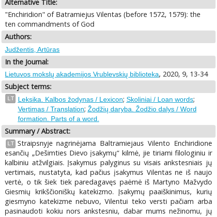
Alternative Title:
"Enchiridion" of Batramiejus Vilentas (before 1572, 1579): the
ten commandments of God
Authors:
Judžentis, Artūras
In the Journal:
, 2020, 9, 13-34
Lietuvos mokslų akademijos Vrublevskių biblioteka
Subject terms:
;
;
LT
Leksika. Kalbos žodynas / Lexicon
Skoliniai / Loan words
;
Vertimas / Translation
Žodžių daryba. Žodžio dalys / Word
formation. Parts of a word.
Summary / Abstract:
Straipsnyje nagrinėjama Baltramiejaus Vilento Enchiridione
LT
esančių „Dešimties Dievo įsakymų“ kilmė, jie tiriami filologiniu ir
kalbiniu atžvilgiais. Įsakymus palyginus su visais ankstesniais jų
vertimais, nustatyta, kad pačius įsakymus Vilentas ne iš naujo
vertė, o tik šiek tiek paredagavęs paėmė iš Martyno Mažvydo
Giesmių krikščioniškų katekizmo. Įsakymų paaiškinimus, kurių
giesmyno katekizme nebuvo, Vilentui teko versti pačiam arba
pasinaudoti kokiu nors ankstesniu, dabar mums nežinomu, jų