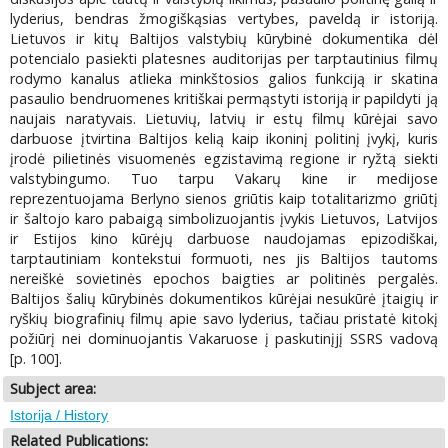
lyderius, bendras žmogiškąsias vertybes, paveldą ir istoriją.
Lietuvos ir kitų Baltijos valstybių kūrybinė dokumentika dėl
potencialo pasiekti platesnes auditorijas per tarptautinius filmų
rodymo kanalus atlieka minkštosios galios funkciją ir skatina
pasaulio bendruomenes kritiškai permąstyti istoriją ir papildyti ją
naujais naratyvais. Lietuvių, latvių ir estų filmų kūrėjai savo
darbuose įtvirtina Baltijos kelią kaip ikoninį politinį įvykį, kuris
įrodė pilietinės visuomenės egzistavimą regione ir ryžtą siekti
valstybingumo. Tuo tarpu Vakarų kine ir medijose
reprezentuojama Berlyno sienos griūtis kaip totalitarizmo griūtį
ir šaltojo karo pabaigą simbolizuojantis įvykis Lietuvos, Latvijos
ir Estijos kino kūrėjų darbuose naudojamas epizodiškai,
tarptautiniam kontekstui formuoti, nes jis Baltijos tautoms
nereiškė sovietinės epochos baigties ar politinės pergalės.
Baltijos šalių kūrybinės dokumentikos kūrėjai nesukūrė įtaigių ir
ryškių biografinių filmų apie savo lyderius, tačiau pristatė kitokį
požiūrį nei dominuojantis Vakaruose į paskutinįjį SSRS vadovą
[p. 100].
Subject area:
Istorija / History
Related Publications: