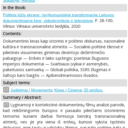
Šukaitytė, Renata
In the Book:
Politinis lūžis ekrane: (po)komunistinė transformacija Lietuvos
. P. 28-100..
dokumentiniame kine, videokronikoje ir televizijoje
Vilnius: Vilniaus universiteto leidykla, 2020
Contents:
Dokumentinis kinas kaip istorinis ir politinis diskursas, nacionalinė
kultūra ir transnacionalinė atmintis — Socialinė-politinė tikrovė ir
pilietinės visuomenės gimimas devintojo dešimtmečio
pabaigoje — Erdvės ir laiko sąstingis: poetiniai žlugusios
imperijos dokumentai — Svarbiausi įvykiai ir asmenybės,
pakeitusios santvarką — Globali politika, SSRS žlugimas ir
šaltojo karo baigtis — Apibendrinamosios išvados.
Subject terms:
;
;
LT
Judėjimai / Movements
Kinas / Cinema
20 amžius.
Summary / Abstract:
Lyginamoji ir kontekstinė dokumentinių filmų analizė parodė,
LT
kad reikšmingomis Europos ir pasaulio piliečiams istorinėmis
temomis kuriami darbai formuoja bendrą transnacionalinę
atmintį, nes jie yra viena iš erdvių, kuriose vyksta tęstinės
diskusijos apie tautų ir valstybių likimus, pasaulio politinę galią ir