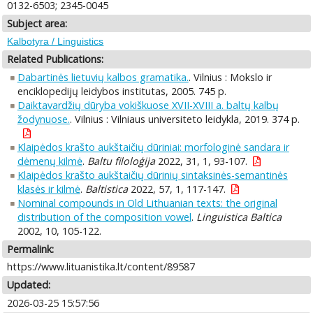
0132-6503; 2345-0045
Subject area:
Kalbotyra / Linguistics
Related Publications:
Dabartinės lietuvių kalbos gramatika.
. Vilnius : Mokslo ir
enciklopedijų leidybos institutas, 2005. 745 p.
Daiktavardžių dūryba vokiškuose XVII-XVIII a. baltų kalbų
žodynuose.
. Vilnius : Vilniaus universiteto leidykla, 2019. 374 p.
Klaipėdos krašto aukštaičių dūriniai: morfologinė sandara ir
dėmenų kilmė
.
Baltu filoloģija
2022, 31, 1, 93-107.
Klaipėdos krašto aukštaičių dūrinių sintaksinės-semantinės
klasės ir kilmė
.
Baltistica
2022, 57, 1, 117-147.
Nominal compounds in Old Lithuanian texts: the original
distribution of the composition vowel
.
Linguistica Baltica
2002, 10, 105-122.
Permalink:
https://www.lituanistika.lt/content/89587
Updated:
2026-03-25 15:57:56