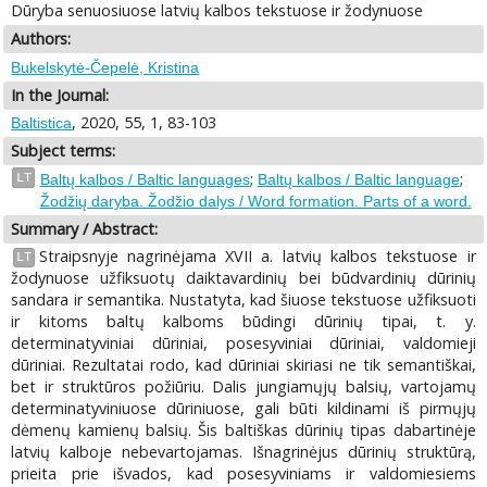
Dūryba senuosiuose latvių kalbos tekstuose ir žodynuose
Authors:
Bukelskytė-Čepelė, Kristina
In the Journal:
, 2020, 55, 1, 83-103
Baltistica
Subject terms:
;
;
LT
Baltų kalbos / Baltic languages
Baltų kalbos / Baltic language
Žodžių daryba. Žodžio dalys / Word formation. Parts of a word.
Summary / Abstract:
Straipsnyje nagrinėjama XVII a. latvių kalbos tekstuose ir
LT
žodynuose užfiksuotų daiktavardinių bei būdvardinių dūrinių
sandara ir semantika. Nustatyta, kad šiuose tekstuose užfiksuoti
ir kitoms baltų kalboms būdingi dūrinių tipai, t. y.
determinatyviniai dūriniai, posesyviniai dūriniai, valdomieji
dūriniai. Rezultatai rodo, kad dūriniai skiriasi ne tik semantiškai,
bet ir struktūros požiūriu. Dalis jungiamųjų balsių, vartojamų
determinatyviniuose dūriniuose, gali būti kildinami iš pirmųjų
dėmenų kamienų balsių. Šis baltiškas dūrinių tipas dabartinėje
latvių kalboje nebevartojamas. Išnagrinėjus dūrinių struktūrą,
prieita prie išvados, kad posesyviniams ir valdomiesiems