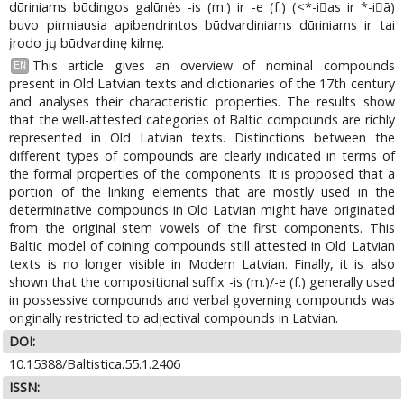
dūriniams būdingos galūnės -is (m.) ir -e (f.) (<*-ias ir *-iā)
buvo pirmiausia apibendrintos būdvardiniams dūriniams ir tai
įrodo jų būdvardinę kilmę.
This article gives an overview of nominal compounds
EN
present in Old Latvian texts and dictionaries of the 17th century
and analyses their characteristic properties. The results show
that the well-attested categories of Baltic compounds are richly
represented in Old Latvian texts. Distinctions between the
different types of compounds are clearly indicated in terms of
the formal properties of the components. It is proposed that a
portion of the linking elements that are mostly used in the
determinative compounds in Old Latvian might have originated
from the original stem vowels of the first components. This
Baltic model of coining compounds still attested in Old Latvian
texts is no longer visible in Modern Latvian. Finally, it is also
shown that the compositional suffix -is (m.)/-e (f.) generally used
in possessive compounds and verbal governing compounds was
originally restricted to adjectival compounds in Latvian.
DOI:
10.15388/Baltistica.55.1.2406
ISSN: