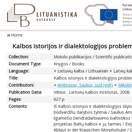
Home
Kalbos istorijos ir dialektologijos proble
Collection:
Mokslo publikacijos / Scientific publicati
Document Type:
Knygos / Books
Language:
Lietuvių kalba / Lithuanian
Latvių ka
Title:
Kalbos istorijos ir dialektologijos probl
Contributors:
Ambrazas, Saulius, sud (edt)
Mikulė
Publication Data:
Vilnius : Lietuvių kalbos institutas, 2008.
Pages:
627 p
Contents:
Iš Kalbos istorijos ir dialektologijos sk
būdvardžių darybos tyrimai / Saulius Am
ilgamečio bendradarbiavimo baltistikos 
projektas Baltų kalbos ir jų tarmės / Ev
Ablaut in der litauischen Morphologi