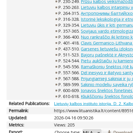
P. 230-249.
Prūsų kalbos veiksmažodžia
P. 250-263.
Lietuvių kalbos intarpinių
P. 264-315.
Антропонимы балтийско
P. 316-328.
Istorinė leksikologija ir 
P. 329-354.
Lietuvių ūkis ir kiti germ
P. 357-365.
Sovijaus vardo etimologi
P. 366-400.
Nuo rankraščio iki kritini
P. 401-418.
Clavis Germanico-Lithvana li
P. 437-510.
Garsenes lietuviešu izloksn
P. 511-523.
Bajorų pašnektė ir Aknysto
P. 524-544.
Pietų aukštaičių įu kamien
P. 545-556.
Ramaškonių šnektos (i)ē k
P. 557-566.
Dėl inesyvo ir iliatyvo sant
P. 567-588.
Prijungiamieji sakiniai ir
P. 589-599.
Sakinio modelių sąveika ryl
P. 600-609.
Jonavos šnektos fonetinė
P. 610-618.
Kliukščionių šnektos fonol
Related Publications:
Lietuvių kalbos instituto istorija. D. 2. Kal
Permalink:
https://www.lituanistika.lt/content/8951
Updated:
2026-04-16 09:50:26
Metrics:
Views: 205
Export:
Choose type:
Download