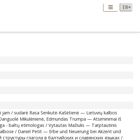
iškai jam / sudarė Rasa Senkutė-Kašėtienė — Lietuvių kalbos
ą / Danguolė Mikulėnienė, Edmundas Trumpa — Atsiminimai iš
ga - baltų etimologas / Vytautas Mažiulis — Tarptautinis
ų kalbose / Daniel Petit — Erbe und Neuerung bei Akzent und
й структуры глагола в балтийских и славянских языках /