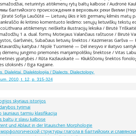
ažodžiai, neturintys atitikmenų rytų baltų kalbose / Audronė Kauk
понимы балтийского происхождения в верховьях реки Вилии (Нер
 Jūratė Sofija Laučiūtė — Lietuvių ūkis ir kiti germanų kilmės matų
kraščio iki kritinio komentuoto leidimo: senųjų lietuviškų tekstų e
ithvana atitikmenys: neiškelta iliustracijų leksika / Birutė Triškaitė
ažodžių 1 a. dual. formų Motiejaus Valančiaus raštuose / Birutė Van
stos, Garšvinės, Subačiaus lietuvių šnektos / Kazimieras Garšva — P
vardžių kaityba / Nijolė Tuomienė — Dėl inesyvo ir iliatyvo santykių
r jų dėmenų jungimo priemonės marijampoliškių šnektose / Vitas Labut
onetinės ypatybės / Rūta Kazlauskaitė — Kliukščionių šnektos fonol
 izloksnēs / Eiga Kagaine.
. Dialektai. Dialektologija / Dialects. Dialectology.
um. 2010, t. 12, p. 315-324
logijos skyriaus istorijos
darybos tyrimai
o Jauniaus tarmių klasifikaciją
 baltų ir slavų kalbose
ent und Ablaut in der litauischen Morphologie
морфологической структуры глагола в балтийских и славянски