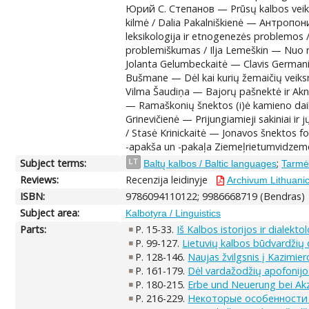
Юрий С. Степанов — Prūsų kalbos veiksm
kilmė / Dalia Pakalniškienė — Антро
leksikologija ir etnogenezės problemos /
problemiškumas / Ilja Lemeškin — Nuo ran
Jolanta Gelumbeckaitė — Clavis GermanicoL
Bušmane — Dėl kai kurių žemaičių veiksm
Vilma Šaudiņa — Bajorų pašnektė ir Akny
— Ramaškonių šnektos (i)ė kamieno daikta
Grinevičienė — Prijungiamieji sakiniai i
/ Stasė Krinickaitė — Jonavos šnektos f
-apakša un -pakaļa Ziemeļrietumvidzemes
Subject terms:
;
LT
Baltų kalbos / Baltic languages
Tarmės
Reviews:
Recenzija leidinyje
Archivum Lithuanic
ISBN:
9786094110122; 9986668719 (Bendras)
Subject area:
Kalbotyra / Linguistics
Parts:
P. 15-33.
Iš Kalbos istorijos ir dialekto
P. 99-127.
Lietuvių kalbos būdvardžių 
P. 128-146.
Naujas žvilgsnis į Kazimier
P. 161-179.
Dėl vardažodžių apofonijos
P. 180-215.
Erbe und Neuerung bei Akz
P. 216-229.
Некоторые особенности 