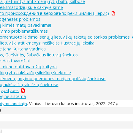
i, neturintys atitikmenų rytų baltų kalbose
 veiksmažodžių su e šaknyje kilmė
го происхождения в верховъях реки Вилии (Нерис)
etnogenezės problemos
anų kilmės matų pavadinimai
zavimo problematiškumas
o komentuoto leidimo: senųjų lietuviškų tekstų editorikos problemos.
etuviški atitikmenys: neiškelta iliustracijų leksika
e Jana Kulitana vardnica
s, Garšvinės, Subačiaus lietuvių šnektos
o daiktavardžiai
amieno daiktavardžių kaityba
ykių rytų aukštaičių vilniškių šnektose
 jų dėmenų jungimo priemonės marijampoliškių šnektose
ų aukštaičių vilniškių šnektose
s ypatybės
oginė sistema
. Vilnius : Lietuvių kalbos institutas, 2022. 247 p.
botyros aneksija
6