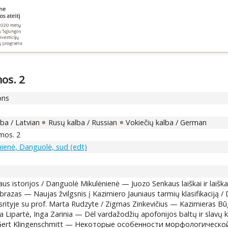
mos. 2
ons
lba / Latvian
Rusų kalba / Russian
Vokiečių kalba / German
emos. 2
nienė, Danguolė, sud (edt)
yriaus istorijos / Danguolė Mikulėnienė — Juozo Senkaus laiškai ir la
brazas — Naujas žvilgsnis į Kazimiero Jauniaus tarmių klasifikacij
srityje su prof. Marta Rudzyte / Zigmas Zinkevičius — Kazimieras Bū
ija Lipartė, Inga Zarinia — Dėl vardažodžių apofonijos baltų ir slav
e / Gert Klingenschmitt — Некоторые особенности морфологическо