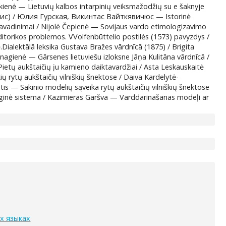
ienė — Lietuvių kalbos intarpinių veiksmažodžių su e šaknyje
ис) / Юлия Гурская, Викинтас Вайткявичюс — Istorinė
 pavadinimai / Nijolė Čepienė — Sovijaus vardo etimologizavimo
ditorikos problemos. VVolfenbūttelio postilės (1573) pavyzdys /
.Dialektālā leksika Gustava Bražes vārdnīcā (1875) / Brigita
agienė — Gārsenes lietuviešu izloksne Jāņa Kulitāna vārdnīcā /
ietų aukštaičių įu kamieno daiktavardžiai / Asta Leskauskaitė
 rytų aukštaičių vilniškių šnektose / Daiva Kardelytė-
is — Sakinio modelių sąveika rytų aukštaičių vilniškių šnektose
oginė sistema / Kazimieras Garšva — Varddarinašanas modeļi ar
х языках