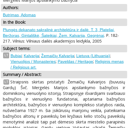
Mergelės Marijos apsilankymo bažnyčia
Authors:
Butrimas, Adomas
In the Book:
Plungės dekanato sakralinė architektūra ir dailė. T. 3, Plateliai,
. P. 182-
Beržoras, Gintališkė, Šateikiai, Žem. Kalvarija, Gegrėnai
217.. Vilnius: Vilniaus dailės akademijos leidykla, 2005
Subject terms:
;
;
;
;
LT
Bubiai
Kalvarija
Žemaičių Kalvarija
Lietuva (Lithuania)
;
;
Vienuolijos / Monasteries
Paveldas / Heritage
Religinis menas
/ Religious art.
Summary / Abstract:
Straipsnis skirtas pristatyti Žemaičių Kalvarijos (buvusių
LT
Gardų) Švč. Mergelės Marijos apsilankymo bažnyčios ir
dominikonų vienuolyno istoriją. Straipsnyje išvardijami svarbiausi
bažnyčios ir vienuolyno fundatoriai, aptariama bažnyčios
architektūra, bažnyčios ir vienuolyno komplekso statybos raida,
nušviečiama 1927 m. šia įsikūrusių marijonų veikla, pateikiama
bažnyčios altorių ir paveikslų bei kryžiaus kelio stočių paveikslų
menotyrinė analizė taip pat dėmesio skirta miestelio parapinės
mokyklos istorijai. Gardų vietovę Vytautas užrašė Žemaičių