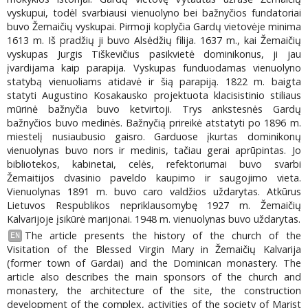
vyskupui, todėl svarbiausi vienuolyno bei bažnyčios fundatoriai
buvo Žemaičių vyskupai. Pirmoji koplyčia Gardų vietovėje minima
1613 m. Iš pradžių ji buvo Alsėdžių filija. 1637 m., kai Žemaičių
vyskupas Jurgis Tiškevičius pasikvietė dominikonus, ji jau
įvardijama kaip parapija. Vyskupas funduodamas vienuolyno
statybą vienuoliams atidavė ir šią parapiją. 1822 m. baigta
statyti Augustino Kosakausko projektuota klacisistinio stiliaus
mūrinė bažnyčia buvo ketvirtoji. Trys ankstesnės Gardų
bažnyčios buvo medinės. Bažnyčią prireikė atstatyti po 1896 m.
miestelį nusiaubusio gaisro. Garduose įkurtas dominikonų
vienuolynas buvo nors ir medinis, tačiau gerai aprūpintas. Jo
bibliotekos, kabinetai, celės, refektoriumai buvo svarbi
Žemaitijos dvasinio paveldo kaupimo ir saugojimo vieta.
Vienuolynas 1891 m. buvo caro valdžios uždarytas. Atkūrus
Lietuvos Respublikos nepriklausomybę 1927 m. Žemaičių
Kalvarijoje įsikūrė marijonai. 1948 m. vienuolynas buvo uždarytas.
The article presents the history of the church of the
EN
Visitation of the Blessed Virgin Mary in Žemaičių Kalvarija
(former town of Gardai) and the Dominican monastery. The
article also describes the main sponsors of the church and
monastery, the architecture of the site, the construction
development of the complex, activities of the society of Marist