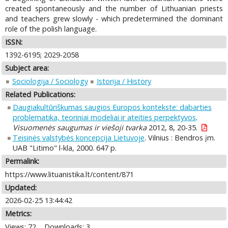
created spontaneously and the number of Lithuanian priests
and teachers grew slowly - which predetermined the dominant
role of the polish language.
ISSN:
1392-6195; 2029-2058
Subject area:
Sociologija / Sociology
Istorija / History
Related Publications:
Daugiakultūriškumas saugios Europos kontekste: dabarties
problematika, teoriniai modeliai ir ateities perpektyvos
.
Visuomenės saugumas ir viešoji tvarka
2012, 8, 20-35.
Teisinės valstybės koncepcija Lietuvoje
. Vilnius : Bendros įm.
UAB "Litimo" l-kla, 2000. 647 p.
Permalink:
https://www.lituanistika.lt/content/871
Updated:
2026-02-25 13:44:42
Metrics:
Views: 72
Downloads: 3