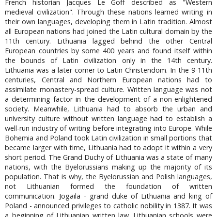
French historian Jacques Le Goff described as "Western
medieval civilization". Through these nations learned writing in
their own languages, developing them in Latin tradition. Almost
all European nations had joined the Latin cultural domain by the
11th century. Lithuania lagged behind the other Central
European countries by some 400 years and found itself within
the bounds of Latin civilization only in the 14th century.
Lithuania was a later comer to Latin Christendom. In the 9-11th
centuries, Central and Northern European nations had to
assimilate monastery-spread culture. Written language was not
a determining factor in the development of a non-enlightened
society. Meanwhile, Lithuania had to absorb the urban and
university culture without written language had to establish a
well-run industry of writing before integrating into Europe. While
Bohemia and Poland took Latin civilization in small portions that
became larger with time, Lithuania had to adopt it within a very
short period. The Grand Duchy of Lithuania was a state of many
nations, with the Byelorussians making up the majority of its
population. That is why, the Byelorussian and Polish languages,
not Lithuanian formed the foundation of written
communication. Jogaila - grand duke of Lithuania and king of
Poland - announced privileges to catholic nobility in 1387. It was
a beginning of Lithuanian written law. Lithuanian schools were