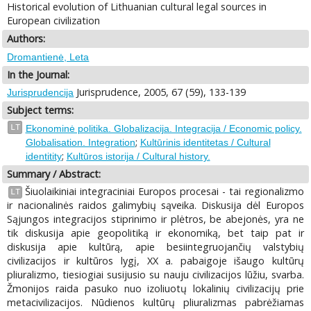
Historical evolution of Lithuanian cultural legal sources in
European civilization
Authors:
Dromantienė, Leta
In the Journal:
Jurisprudence, 2005, 67 (59), 133-139
Jurisprudencija
Subject terms:
LT
Ekonominė politika. Globalizacija. Integracija / Economic policy.
;
Globalisation. Integration
Kultūrinis identitetas / Cultural
;
identitity
Kultūros istorija / Cultural history.
Summary / Abstract:
Šiuolaikiniai integraciniai Europos procesai - tai regionalizmo
LT
ir nacionalinės raidos galimybių sąveika. Diskusija dėl Europos
Sąjungos integracijos stiprinimo ir plėtros, be abejonės, yra ne
tik diskusija apie geopolitiką ir ekonomiką, bet taip pat ir
diskusija apie kultūrą, apie besiintegruojančių valstybių
civilizacijos ir kultūros lygį, XX a. pabaigoje išaugo kultūrų
pliuralizmo, tiesiogiai susijusio su nauju civilizacijos lūžiu, svarba.
Žmonijos raida pasuko nuo izoliuotų lokalinių civilizacijų prie
metacivilizacijos. Nūdienos kultūrų pliuralizmas pabrėžiamas