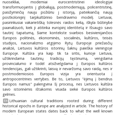
nuosekliai, moderniai eurocentristinei ideologijai
transformuojantis j globaliąją, postmoderniąją, policentristinę,
pasižyminčią nauju požiūriu j istoriją, pateikiančią naują
postkolonijinį tarpkultūrinio bendravimo modelį. Lietuvai,
pasirinkusiai vakarietišką tolesnės raidos kelią, iškyla būtinybė
paanalizuoti, kiek ji atitinka europinį identitetą ir Išsaugo savo
tautinį tapatumą, šiame kontekste svarbios besivienijančios
Europos politinės, ekonominės, socialinės, kultūros, teisės
studijos, nacionalizmo atgijimo Rytų Europoje priežasčių
analizė, Lietuvos kultūros istorinių šaknų paieška vieningoje
Europoje. Kultūra yra kaip tik ta sritis, kurioje Lietuva,
užtikrindama tautinių tradicijų tęstinumą, vengdama
provincialumo ir todėl atsižvelgdama j Europos kultūros
tendencijas, gali užtikrinti, laisvą ir nevaržomą savo raidą, nes ir
postmoderniosios Europos vizija yra orientuota į
antropocentrines vertybes. Be to, Lietuvos "ėjimą į bendrus
Europos namus" palengvina šį procesą, nes Lietuvos kultūra
savo istorinėmis ištakomis visada siekė Europos kultūros
gelmes.
Lithuanian cultural traditions rooted during different
EN
historical epochs in Europe are analyzed in article. The history of
modem European states dates back to what the well known