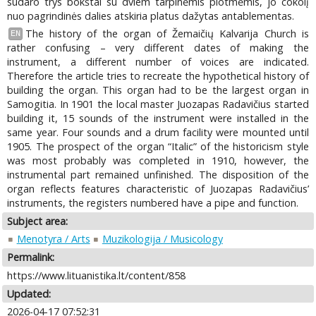
sudaro trys bokštai su dviem tarpinėmis plotmėmis, jo cokolį
nuo pagrindinės dalies atskiria platus dažytas antablementas.
The history of the organ of Žemaičių Kalvarija Church is
EN
rather confusing – very different dates of making the
instrument, a different number of voices are indicated.
Therefore the article tries to recreate the hypothetical history of
building the organ. This organ had to be the largest organ in
Samogitia. In 1901 the local master Juozapas Radavičius started
building it, 15 sounds of the instrument were installed in the
same year. Four sounds and a drum facility were mounted until
1905. The prospect of the organ “Italic” of the historicism style
was most probably was completed in 1910, however, the
instrumental part remained unfinished. The disposition of the
organ reflects features characteristic of Juozapas Radavičius’
instruments, the registers numbered have a pipe and function.
Subject area:
Menotyra / Arts
Muzikologija / Musicology
Permalink:
https://www.lituanistika.lt/content/858
Updated:
2026-04-17 07:52:31