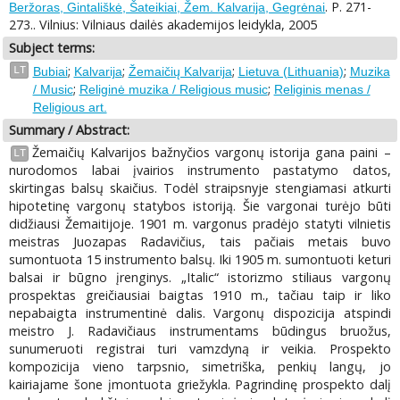
. P. 271-
Beržoras, Gintališkė, Šateikiai, Žem. Kalvarija, Gegrėnai
273.. Vilnius: Vilniaus dailės akademijos leidykla, 2005
Subject terms:
;
;
;
;
LT
Bubiai
Kalvarija
Žemaičių Kalvarija
Lietuva (Lithuania)
Muzika
;
;
/ Music
Religinė muzika / Religious music
Religinis menas /
Religious art.
Summary / Abstract:
Žemaičių Kalvarijos bažnyčios vargonų istorija gana paini –
LT
nurodomos labai įvairios instrumento pastatymo datos,
skirtingas balsų skaičius. Todėl straipsnyje stengiamasi atkurti
hipotetinę vargonų statybos istoriją. Šie vargonai turėjo būti
didžiausi Žemaitijoje. 1901 m. vargonus pradėjo statyti vilnietis
meistras Juozapas Radavičius, tais pačiais metais buvo
sumontuota 15 instrumento balsų. Iki 1905 m. sumontuoti keturi
balsai ir būgno įrenginys. „Italic“ istorizmo stiliaus vargonų
prospektas greičiausiai baigtas 1910 m., tačiau taip ir liko
nepabaigta instrumentinė dalis. Vargonų dispozicija atspindi
meistro J. Radavičiaus instrumentams būdingus bruožus,
sunumeruoti registrai turi vamzdyną ir veikia. Prospekto
kompozicija vieno tarpsnio, simetriška, penkių langų, jo
kairiajame šone įmontuota griežykla. Pagrindinę prospekto dalį