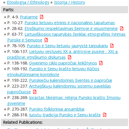
Etnologija / Ethnology
Istorija / History
Parts:
P. 4-9.
Pratarmė
P. 10-27.
Punsko lietuvių etninis ir nacionalinis tapatumas
P. 28-62.
Etniškumo respektavimas šeimoje ir visuomenėje
P. 63-77.
Lietuviškosios tapatybės ženklai: etnografinis tyrimas
Punske ir Seinuose
P. 78-105.
Punsko ir Seinų lietuvių jaunystė tarpukariu
P. 106-137.
Lietuvių vestuvės XX a. antrojoje pusėje - XXI a.
pradžioje: etniškumo diskursas
P. 138-168.
Gyvenimo ciklo papročiai: krikštynos
P. 169-192.
Punsko ir Seinų krašto lietuvių Kūčios
etnokultūriniame kontekste
P. 193-222.
Punskiečių kalendorinės šventės ir papročiai
P. 223-237.
Archajiškųjų kalendorinių sistemų paveldas
papročiuose
P. 238-269.
Įprastas tikėjimas: religija Punsko krašto žmonių
gyvenime
P. 270-287.
Punsko folkloriniai ansambliai
P. 288-318.
Juostų tradicija Punsko ir Seinų krašte
Related Publications: