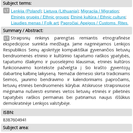
Subject terms:
;
;
;
LT
Lenkija (Poland)
Lietuva (Lithuania)
Migracija / Migration
;
;
Etninės grupės / Ethnic groups
Etninė kultūra / Ethnic culture
;
Liaudies menas / Folk art
Papročiai. Apeigos / Customs. Rites.
Summary / Abstract:
Straipsnių rinkinys parengtas remiantis etnografinėse
LT
ekspedicijose surinkta medžiaga. Jame nagrinėjamos Lenkijos
Respublikos Seinų apskrityje kompaktiškai gyvenančios lietuvių
bendruomenės etninio ir kultūrinio tapatumo raiškos ypatybės,
tapatumo išlaikymo ir puoselėjimo klausimai, etninės kultūros
funkcionavimo kontekste pažvelgta į šio krašto gyventojų
dabartinę kalbinę laikyseną. Nemažai dėmesio skirta tradiciniams
šeimos, jaunimo bendravimo ir kalendoriniams papročiams,
lietuvių etninės bendruomenės kūrybai. Atskiruose straipsniuose
mėginama nušviesti esmines vietos lietuvių etninės ir pilietinės
tapatybės raiškos permainas bei patiriamus naujus iššūkius
demokratinėje Lenkijos valstybėje.
ISBN:
8387604941
Subject area: