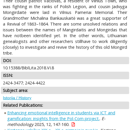
Their cousin patriot Vaclovas, a resident of Vilnius Town, who
was fighting in the ranks of Polish Legion, and cousin Jadvyga
Mongirdaitė were laid in Vilnius Pameriai Memorial. Their
Grandmother Michalina Bankauskaitė was a great supporter of
a Revival of 1863–1864. There are some unsolved relations and
issues between the names of Mangirdaitis and Mongirdas that
have notbeen identified yet. In the other words, Lithuanian
genealogists and other researchers stillhave to work diligently
(closely) to investigate and revive the history of this old Mongird
tribe.
DOI:
10.15388/BiblLita.2018.VI.8
ISSN:
2424-3477; 2424-4422
Subject area:
Istorija / History
Related Publications:
Enhancing emotional intelligence in students via ICT and
gamification: insights from the Pol-Com project.
.
E-
methodology
2025, 12, 147-160.