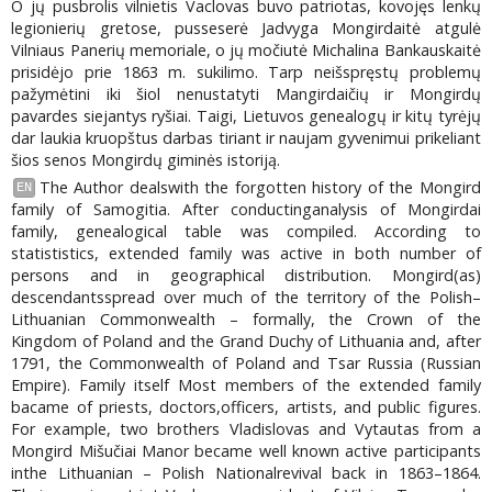
O jų pusbrolis vilnietis Vaclovas buvo patriotas, kovojęs lenkų
legionierių gretose, pusseserė Jadvyga Mongirdaitė atgulė
Vilniaus Panerių memoriale, o jų močiutė Michalina Bankauskaitė
prisidėjo prie 1863 m. sukilimo. Tarp neišspręstų problemų
pažymėtini iki šiol nenustatyti Mangirdaičių ir Mongirdų
pavardes siejantys ryšiai. Taigi, Lietuvos genealogų ir kitų tyrėjų
dar laukia kruopštus darbas tiriant ir naujam gyvenimui prikeliant
šios senos Mongirdų giminės istoriją.
The Author dealswith the forgotten history of the Mongird
EN
family of Samogitia. After conductinganalysis of Mongirdai
family, genealogical table was compiled. According to
statististics, extended family was active in both number of
persons and in geographical distribution. Mongird(as)
descendantsspread over much of the territory of the Polish–
Lithuanian Commonwealth – formally, the Crown of the
Kingdom of Poland and the Grand Duchy of Lithuania and, after
1791, the Commonwealth of Poland and Tsar Russia (Russian
Empire). Family itself Most members of the extended family
bacame of priests, doctors,officers, artists, and public figures.
For example, two brothers Vladislovas and Vytautas from a
Mongird Mišučiai Manor became well known active participants
inthe Lithuanian – Polish Nationalrevival back in 1863–1864.