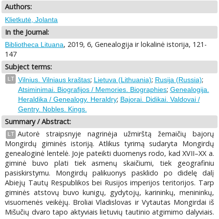
Authors:
Klietkutė, Jolanta
In the Journal:
, 2019, 6, Genealogija ir lokalinė istorija, 121-
Bibliotheca Lituana
147
Subject terms:
;
;
;
LT
Vilnius. Vilniaus kraštas
Lietuva (Lithuania)
Rusija (Russia)
;
Atsiminimai. Biografijos / Memories. Biographies
Genealogija.
;
Heraldika / Genealogy. Heraldry
Bajorai. Didikai. Valdovai /
Gentry. Nobles. Kings.
Summary / Abstract:
Autorė straipsnyje nagrinėja užmirštą žemaičių bajorų
LT
Mongirdų giminės istoriją. Atlikus tyrimą sudaryta Mongirdų
genealoginė lentelė. Joje pateikti duomenys rodo, kad XVII–XX a.
giminė buvo plati tiek asmenų skaičiumi, tiek geografiniu
pasiskirstymu. Mongirdų palikuonys pasklido po didelę dalį
Abiejų Tautų Respublikos bei Rusijos imperijos teritorijos. Tarp
giminės atstovų buvo kunigų, gydytojų, karininkų, menininkų,
visuomenės veikėjų. Broliai Vladislovas ir Vytautas Mongirdai iš
Mišučių dvaro tapo aktyviais lietuvių tautinio atgimimo dalyviais.