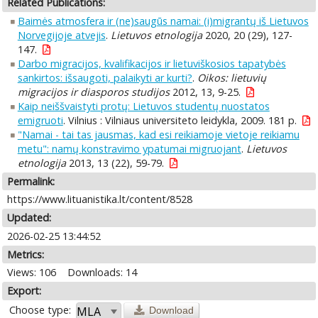
Related Publications:
Baimės atmosfera ir (ne)saugūs namai: (i)migrantų iš Lietuvos
Norvegijoje atvejis
.
Lietuvos etnologija
2020, 20 (29), 127-
147.
Darbo migracijos, kvalifikacijos ir lietuviškosios tapatybės
sankirtos: išsaugoti, palaikyti ar kurti?
.
Oikos: lietuvių
migracijos ir diasporos studijos
2012, 13, 9-25.
Kaip neiššvaistyti protų: Lietuvos studentų nuostatos
emigruoti
. Vilnius : Vilniaus universiteto leidykla, 2009. 181 p.
"Namai - tai tas jausmas, kad esi reikiamoje vietoje reikiamu
metu": namų konstravimo ypatumai migruojant
.
Lietuvos
etnologija
2013, 13 (22), 59-79.
Permalink:
https://www.lituanistika.lt/content/8528
Updated:
2026-02-25 13:44:52
Metrics:
Views: 106
Downloads: 14
Export:
Choose type:
Download