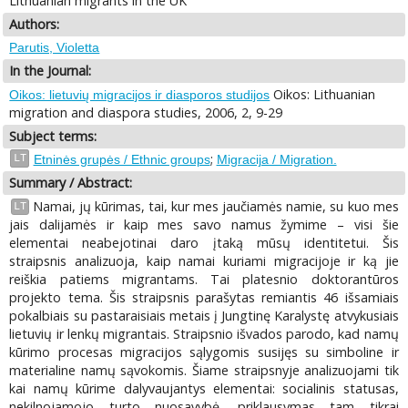
Lithuanian migrants in the UK
Authors:
Parutis, Violetta
In the Journal:
Oikos: Lithuanian
Oikos: lietuvių migracijos ir diasporos studijos
migration and diaspora studies, 2006, 2, 9-29
Subject terms:
;
LT
Etninės grupės / Ethnic groups
Migracija / Migration.
Summary / Abstract:
Namai, jų kūrimas, tai, kur mes jaučiamės namie, su kuo mes
LT
jais dalijamės ir kaip mes savo namus žymime – visi šie
elementai neabejotinai daro įtaką mūsų identitetui. Šis
straipsnis analizuoja, kaip namai kuriami migracijoje ir ką jie
reiškia patiems migrantams. Tai platesnio doktorantūros
projekto tema. Šis straipsnis parašytas remiantis 46 išsamiais
pokalbiais su pastaraisiais metais į Jungtinę Karalystę atvykusiais
lietuvių ir lenkų migrantais. Straipsnio išvados parodo, kad namų
kūrimo procesas migracijos sąlygomis susijęs su simboline ir
materialine namų sąvokomis. Šiame straipsnyje analizuojami tik
kai namų kūrime dalyvaujantys elementai: socialinis statusas,
nekilnojamojo turto nuosavybė, priklausymas tam tikrai