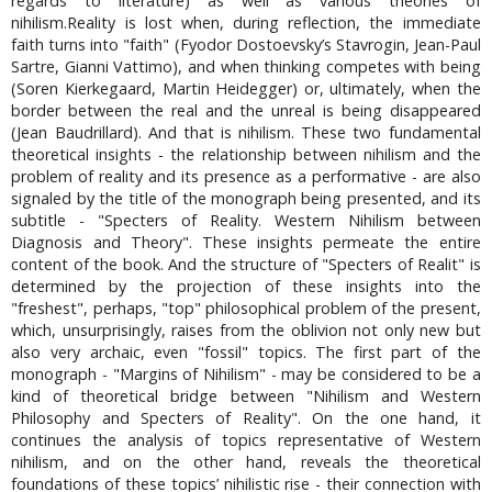
regards to literature) as well as various theories of
nihilism.Reality is lost when, during reflection, the immediate
faith turns into "faith" (Fyodor Dostoevsky’s Stavrogin, Jean-Paul
Sartre, Gianni Vattimo), and when thinking competes with being
(Soren Kierkegaard, Martin Heidegger) or, ultimately, when the
border between the real and the unreal is being disappeared
(Jean Baudrillard). And that is nihilism. These two fundamental
theoretical insights - the relationship between nihilism and the
problem of reality and its presence as a performative - are also
signaled by the title of the monograph being presented, and its
subtitle - "Specters of Reality. Western Nihilism between
Diagnosis and Theory". These insights permeate the entire
content of the book. And the structure of "Specters of Realit" is
determined by the projection of these insights into the
"freshest", perhaps, "top" philosophical problem of the present,
which, unsurprisingly, raises from the oblivion not only new but
also very archaic, even "fossil" topics. The first part of the
monograph - "Margins of Nihilism" - may be considered to be a
kind of theoretical bridge between "Nihilism and Western
Philosophy and Specters of Reality". On the one hand, it
continues the analysis of topics representative of Western
nihilism, and on the other hand, reveals the theoretical
foundations of these topics’ nihilistic rise - their connection with