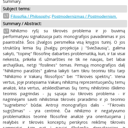
Summary.
Subject terms:
;
LT
Filosofija / Philosophy
Postmodernizmas / Postmodernism.
Summary / Abstract:
Nihilizmo ryšį su tikrovės problema ir jo buvimą
LT
performatyvu signalizuoja pats monografijos pavadinimas ir jos
paantraštė. Šios įžvalgos persmelkia visą knygos turinį. O jos
struktūrą lemia šių įžvalgų projekcija į "šviežiausią", galima
sakyti, "topinę" filosofinę dabarties problematiką, kuri, ir tai visai
nekeista, prikelia iš užmaršties ne tik ne naujas, bet labai
archajiškas, netgi "fosilines" temas. Pirmąją monografijos dalį
"Nihilizmo paraštės" galima laikyti tam tikru teoriniu tiltu tarp
"Nihilizmo ir Vakarų filosofijos" bei "Tikrovės spektrų". Viena
vertus, joje pratęsiama Vakarų nihilizmą reprezentuojančių temų
analizė, kita vertus, atskleidžiamas šių temų nihilistinio iškilimo
teorinis pagrindas - jų sąsaja su tikrovės problema - ir
nagrinėjami saviti nihilistiniai tikrovės praradimo ir jo teorinio
"sugriebimo" būdai. Antroji monografijos dalis - "Tikrovės
sugrįžimas" - yra centrinė. Čia nihilizmo ir negatyvumo
problematikos teorinė filosofinė analizė yra orientuojama į
realybės ir tikrovės konceptų perskyros reikšmę tikrovės
sampratai, taip pat į naujai iškylančią derealizacijos ir