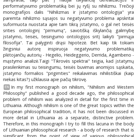
performatyvumo problematiką bei jų ryšį su nihilizmu. Trečioji
monografijos dalis "Nihilizmas ir įstatymo ontologija" yra
paremta nihilizmo sąsajos su negatyvumo problema apskritai
suformuota nuostata apie tam tikrą įstatymo, o gal net teisės
srities ontologinį "pirmumą", savotišką iškylančią galimybę
įstatymo, teisės, teisingumo ontologijos sritį laikyti "pirmąja
filosofija". Tai palyginti drąsi hipotezė. Bet kaip tik tokiam
žingsniui autorę inspiruoja negatyvumo problematiką
plėtojančių autorių - Hegelio, Heideggerio, Derrida, Agambeno -
mąstymo analizė.Taigi "Tikrovės spektrai" teigia, kad įstatymų
prasilenkimas su teisingumu, teisės buvimas anomijos sąskaita,
įstatymo formalios "prigimties" reikalavimas nihilistiškai (kaip
niekas kitas?) užklausia apie pačią tikrovę.
In my first monograph on nihilism, "Nihilism and Western
EN
Philosophy" published a good decade ago, the philosophical
problem of nihilism was analyzed in detail for the first time in
Lithuania. Although nihilism is one of the great topics within the
European philosophical tradition, it has not been discussed in
more detail in Lithuania as a separate, distinctive problem.
Therefore, in this monograph I try to fill this lacuna in the body
of Lithuanian philosophical research - a body of research that is
significant from the point of view of various philosophical