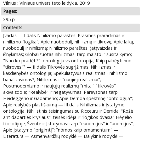
Vilnius : Vilniaus universiteto leidykla, 2019.
Pages:
395 p
Contents:
Įvadas — I dalis Nihilizmo paraštės: Prasmės praradimas ir
nihilizmo "logika"; Apie nuobodulį, nihilizmą ir tikrovę; Apie laiką,
nuobodulį ir nihilizmą; Nihilizmo paraštės: (at)vaizdas ir
išnykimas; Globalizuotas nihilizmas: tarp maišto ir susitaikymo;
"Nuo ko pradėti?": ontologija vs ontotopija; Kaip pabėgti nuo
"tikrovės"? — II dalis Tikrovės sugrįžimas: Nihilizmas ir
kasdienybės ontologija; Spekuliatyvusis realizmas - nihilizmo
banalizavimas?; Nihilizmas ir "naujieji realizmai";
Postmodernizmo ir naujųjų realizmų "mitai" "tikrovės"
akivaizdoje; "Realybė" ir negatyvumas: Pareysonas tarp
Heideggerio ir Gadamerio; Apie Derrida spektrinę "ontologiją";
Apie realybės plastiškumą — III dalis Nihilizmas ir įstatymo
ontologija: Nihilistinis teisingumas su Ricceuru ir Derrida; "Rožė
ant dabarties kryžiaus": teisės idėja ir "logikos dvasia" Hėgelio
filosofijoje; Šventė ir Įstatymas: tarp "eunomijos" ir "anomijos";
Apie įstatymo "prigimtį": "nómos kaip ornamentum" —
Literatūra — Asmenvardžių rodyklė — Dalykinė rodyklė —