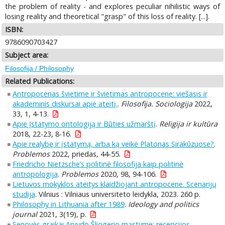
the problem of reality - and explores peculiar nihilistic ways of
losing reality and theoretical "grasp" of this loss of reality. [...].
ISBN:
9786090703427
Subject area:
Filosofija / Philosophy
Related Publications:
Antropocenas švietime ir švietimas antropocene: viešasis ir
akademinis diskursai apie ateitį.
.
Filosofija. Sociologija
2022,
33, 1, 4-13.
Apie Įstatymo ontologiją ir Būties užmarštį
.
Religija ir kultūra
2018, 22-23, 8-16.
Apie realybę ir įstatymą, arba ką veikė Platonas Sirakūzuose?
.
Problemos
2022, priedas, 44-55.
Friedricho Nietzsche’s politinė filosofija kaip politinė
antropologija
.
Problemos
2020, 98, 94-106.
Lietuvos mokyklos ateitys klaidžiojant antropocene. Scenarijų
studija
. Vilnius : Vilniaus universiteto leidykla, 2023. 260 p.
Philosophy in Lithuania after 1989
.
Ideology and politics
journal
2021, 3(19), p.
Senovės graikai Arvydo Šliogerio mąstyme: recepcijos