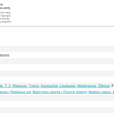
ations
. 
lė. T. 2, Rietavas, Tverai, Kantaučiai, Lieplaukė, Medingėnai, Žlibinai
;
;
enas / Religious art
Bažnyčios istorija / Church history
Maldos vietos. 