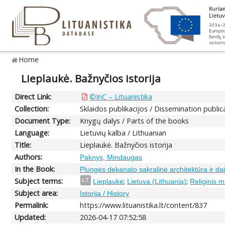
Home
Lieplaukė. Bažnyčios istorija
Direct Link:
©InC – Lituanistika
Collection:
Sklaidos publikacijos / Dissemination public
Document Type:
Knygų dalys / Parts of the books
Language:
Lietuvių kalba / Lithuanian
Title:
Lieplaukė. Bažnyčios istorija
Authors:
Paknys, Mindaugas
In the Book:
Plungės dekanato sakralinė architektūra ir dai
Subject terms:
;
;
LT
Lieplaukė
Lietuva (Lithuania)
Religinis m
Subject area:
Istorija / History
Permalink:
https://www.lituanistika.lt/content/837
Updated:
2026-04-17 07:52:58