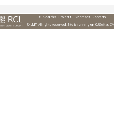
Search
Project
Expertise
Contacts
© LMT. All rights reserved.
Site is running on
KUSoftas C