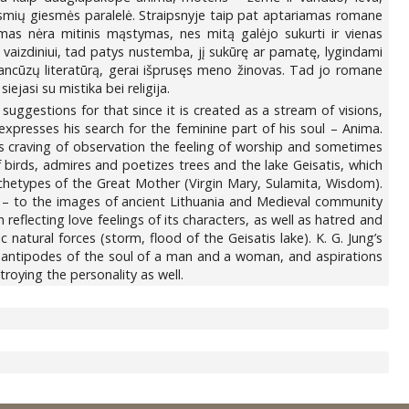
Giesmių giesmės paralelė. Straipsnyje taip pat aptariamas romane
mas nėra mitinis mąstymas, nes mitą galėjo sukurti ir vienas
vaizdiniui, tad patys nustemba, jį sukūrę ar pamatę, lygindami
prancūzų literatūrą, gerai išprusęs meno žinovas. Tad jo romane
iejasi su mistika bei religija.
 suggestions for that since it is created as a stream of visions,
expresses his search for the feminine part of his soul – Anima.
ng his craving of observation the feeling of worship and sometimes
 birds, admires and poetizes trees and the lake Geisatis, which
rchetypes of the Great Mother (Virgin Mary, Sulamita, Wisdom).
nas’ – to the images of ancient Lithuania and Medieval community
 reflecting love feelings of its characters, as well as hatred and
atural forces (storm, flood of the Geisatis lake). K. G. Jung’s
 antipodes of the soul of a man and a woman, and aspirations
roying the personality as well.