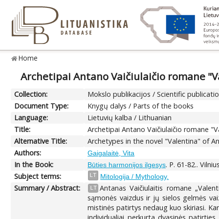
Home
Archetipai Antano Vaičiulaičio romane "V
Collection:
Mokslo publikacijos / Scientific publicati
Document Type:
Knygų dalys / Parts of the books
Language:
Lietuvių kalba / Lithuanian
Title:
Archetipai Antano Vaičiulaičio romane "V
Alternative Title:
Archetypes in the novel "Valentina" of An
Authors:
Gaigalaitė, Vita
In the Book:
. P. 61-82.. Vilni
Būties harmonijos ilgesys
Subject terms:
LT
Mitologija / Mythology.
Summary / Abstract:
Antanas Vaičiulaitis romane „Vale
LT
sąmonės vaizdus ir jų sielos gelmės vaiz
mistinės patirtys nedaug kuo skiriasi. Kar
individualiai perkurta dvasinės patirt