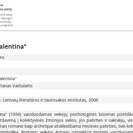
alentina"
ons
alentina"
tanas Vaičiulaitis
us: Lietuvių literatūros ir tautosakos institutas, 2006
ntina“ (1936) vaizduodamas veikėjų psichologines būsenas poeti
davimą į kolektyvinės žmonijos sielos, jos patirties ir sakralijų, vi
tais romane kaip archetipai atskleidžiama mistinės patirties, tiek kri
ies simbolika. Romano veikėjo Antano įsimylėtoji moteris vaizduo