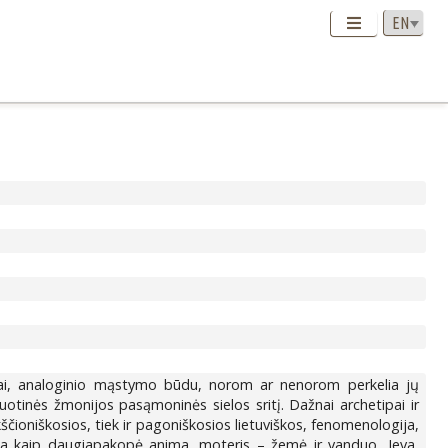
škai, analoginio mąstymo būdu, norom ar nenorom perkelia jų
suotinės žmonijos pasąmoninės sielos sritį. Dažnai archetipai ir
kščioniškosios, tiek ir pagoniškosios lietuviškos, fenomenologija,
jama kaip daugiapakopė anima, moteris – žemė ir vanduo, Ieva,