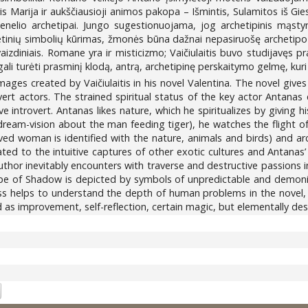
ris Marija ir aukščiausioji animos pakopa – Išmintis, Sulamitos iš 
enelio archetipai. Jungo sugestionuojama, jog archetipinis mąsty
tinių simbolių kūrimas, žmonės būna dažnai nepasiruošę archetipo 
aizdiniais. Romane yra ir misticizmo; Vaičiulaitis buvo studijavęs 
gali turėti prasminį klodą, antrą, archetipinę perskaitymo gelmę, kuri s
ages created by Vaičiulaitis in his novel Valentina. The novel gives
rt actors. The strained spiritual status of the key actor Antanas 
tuitive introvert. Antanas likes nature, which he spiritualizes by givi
ream-vision about the man feeding tiger), he watches the flight of
oved woman is identified with the nature, animals and birds) and a
related to the intuitive captures of other exotic cultures and Anta
author inevitably encounters with traverse and destructive passions in
pe of Shadow is depicted by symbols of unpredictable and demonic n
ss helps to understand the depth of human problems in the novel,
 as improvement, self-reflection, certain magic, but elementally dest