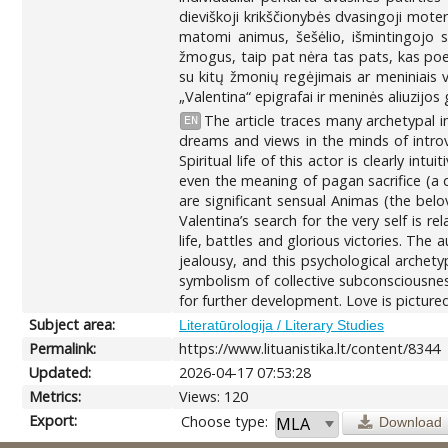
dieviškoji krikščionybės dvasingoji mote
matomi animus, šešėlio, išmintingojo s
žmogus, taip pat nėra tas pats, kas poe
su kitų žmonių regėjimais ar meniniais v
„Valentina“ epigrafai ir meninės aliuzijos 
The article traces many archetypal im
EN
dreams and views in the minds of introve
Spiritual life of this actor is clearly in
even the meaning of pagan sacrifice (a d
are significant sensual Animas (the bel
Valentina’s search for the very self is 
life, battles and glorious victories. The 
jealousy, and this psychological archety
symbolism of collective subconsciousne
for further development. Love is pictured
Subject area:
Literatūrologija / Literary Studies
Permalink:
https://www.lituanistika.lt/content/8344
Updated:
2026-04-17 07:53:28
Metrics:
Views: 120
Export:
Choose type:
Download