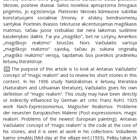
tikrovei, poetinei dvasiai. Sielos novelėse apmąstoma žmogaus
prigimtis, jo egzistencija. Platesnės tikrovės kūriniuose subtiliai
konstatuojami socialiniai žmonių ir atskirų bendruomenių
santykiai. Poetinės dvasios tekstuose akcentuojamas magiškasis
matmuo, tačiau juose stebuklas dar nėra laikomas sudėtine
kasdienybės dalimi. Tai yra „magiško“, bet ne Lotynų Amerikos
„magiškojo realizmo“ bruožas. Nors Vaičiulaitis vartoja
„magiškojo realizmo“ sąvoką, tačiau jis sukuria originalią
„magiško realizmo“ versiją, tapdamas šios poetikos pradininku
lietuvių literatūroje.
The purpose of this article is to look at Antanas Vaičiulaitis’
EN
concept of “magic realism” and to review his short stories in this
context. In his 1936 study Natūralizmas ir lietuvių literatūra
(Naturalism and Lithuanian literature), Vaičiulaitis gives his own
definition of “magic realism”. This study may have been directly
or indirectly influenced by German art critic Franz Roh’s 1925
work Nach-Expressionismus, Magischer Realismus: Probleme
der neuesten Europäischen Malerei (Post-expressionism, magic
realism: Problems of the newest European painting). Antanas
Vaičiulaitis’ concept of “magic realism” is the code at the core of
his stories, and it is seen at work in his collections: Vidudienis
kaimo smuklėj [Mid-day at the village inn] (1933), Pelkių takas [A