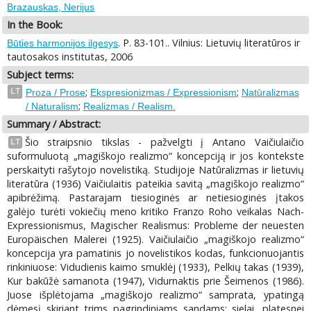
Brazauskas, Nerijus
In the Book:
. P. 83-101.. Vilnius: Lietuvių literatūros ir
Būties harmonijos ilgesys
tautosakos institutas, 2006
Subject terms:
;
;
LT
Proza / Prose
Ekspresionizmas / Expressionism
Natūralizmas
;
/ Naturalism
Realizmas / Realism.
Summary / Abstract:
Šio straipsnio tikslas - pažvelgti į Antano Vaičiulaičio
LT
suformuluotą „magiškojo realizmo“ koncepciją ir jos kontekste
perskaityti rašytojo novelistiką. Studijoje Natūralizmas ir lietuvių
literatūra (1936) Vaičiulaitis pateikia savitą „magiškojo realizmo“
apibrėžimą. Pastarajam tiesioginės ar netiesioginės įtakos
galėjo turėti vokiečių meno kritiko Franzo Roho veikalas Nach-
Expressionismus, Magischer Realismus: Probleme der neuesten
Europäischen Malerei (1925). Vaičiulaičio „magiškojo realizmo“
koncepcija yra pamatinis jo novelistikos kodas, funkcionuojantis
rinkiniuose: Vidudienis kaimo smuklėj (1933), Pelkių takas (1939),
Kur bakūžė samanota (1947), Vidurnaktis prie Šeimenos (1986).
Juose išplėtojama „magiškojo realizmo“ samprata, ypatingą
dėmesį skiriant trims pagrindiniams sandams: sielai, platesnei