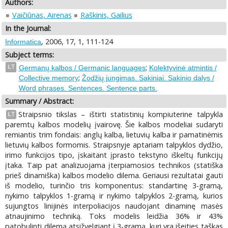
Authors:
Vaičiūnas, Airenas
Raškinis, Gailius
In the Journal:
, 2006, 17, 1, 111-124
Informatica
Subject terms:
;
LT
Germanų kalbos / Germanic languages
Kolektyvinė atmintis /
;
Collective memory
Žodžių jungimas. Sakiniai. Sakinio dalys /
Word phrases. Sentences. Sentence parts.
Summary / Abstract:
Straipsnio tikslas – ištirti statistinių kompiuterine talpykla
LT
paremtų kalbos modelių įvairovę. Šie kalbos modeliai sudaryti
remiantis trim fondais: anglų kalba, lietuvių kalba ir pamatinėmis
lietuvių kalbos formomis. Straipsnyje aptariam talpyklos dydžio,
irimo funkcijos tipo, įskaitant įprasto tekstyno iškeltų funkcijų
įtaka. Taip pat analizuojama įterpiamosios technikos (statiška
prieš dinamiška) kalbos modelio dilema. Geriausi rezultatai gauti
iš modelio, turinčio tris komponentus: standartinę 3-gramą,
nykimo talpyklos 1-gramą ir nykimo talpyklos 2-gramą, kurios
sujungtos linijinės interpoliacijos naudojant dinaminę masės
atnaujinimo techniką. Toks modelis leidžia 36% ir 43%
patobulinti dilemą atsižvelgiant į 3-gramą, kuri yra išeities taškas