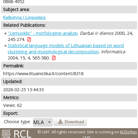
0868-4952
Subject area:
Kalbotyra / Linguistics
Related Publications:
"Lemuoklis" - morfologinei analizei
.
Darbai ir dienos
2000, 24,
245-274.
Statistical language models of Lithuanian based on word
clustering and morphological decomposition
.
Informatica
2004, 15, 4, 565-580.
Permalink:
https://www.lituanistika.lt/content/8318
Updated:
2026-02-25 13:44:33
Metrics:
Views: 62
Export:
Choose type:
Download
© LMT. All rights reserved.
Site is running on
KUSoftas
CMS
.