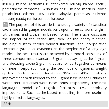
lietuvių kalbos žodžiams ir atitinkamai letuvių kalbos žodžių
pamatinėms formoms. Geriausias anglų kalbos modelis leidžia
patobulinti dilemą 16%. Toks talpykla paremtas siūlymas
didesnę naudą turi kaitomose kalbose.
The purpose of this article is to study a variety of statistical
EN
cache-based language models built upon three corpora: English,
Lithuanian, and Lithuanian-based forms. The article discusses
the impact of the cache size, type of the decay function,
including custom corpus derived functions, and interpolation
technique (static vs. dynamic) on the perplexity of a language
model. The best results are achieved by a model consisting of
three components: standard 3-gram, decaying cache 1-gram
and decaying cache 2-gram that are joined together by means
of linear interpolation using the technique of dynamic weight
update. Such a model facilitates 36% and 43% perplexity
improvement with respect to the 3-gram baseline for Lithuanian
words and Lithuanian word base forms, respectively. The best
language model of English facilitates 16% perplexity
improvement. Such cache-based modelling is more useful in
highly inflected languages.
ISSN: