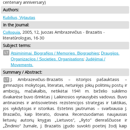
centenary anniversary)
Authors:
Kubilius, Vytautas
In the Journal:
, 2005, 12, Juozas Ambrazevičius - Brazaitis -
Colloquia
literatūrologas, 16-30
Subject terms:
;
LT
Atsiminimai. Biografijos / Memories. Biographies
Draugijos.
;
Organizacijos / Societies. Organisations
Judėjimai /
Movements.
Summary / Abstract:
J. Ambrazevičius-Brazaitis – istorijos pašauktasis –
LT
gimnazijos mokytojas, literatas, neturėjęs jokių politinių postų ir
ambicijų, mažakalbis, netikėtai 1941 m. birželio sukilimo
išvakarėse buvo išrinktas į Laikinosios vyriausybės vadovus. Buvo
antinacinės ir antisovietinės rezistencijos strategas ir taktikas,
jos vykdytojas ir istorikas. Estetinis jautrumas – svarbiausia J.
Brazaičio, kaip literato, dovana. Recenzuodamas naujausias
lietuvių autorių knygas „Lietuvos“, „Ryto“ dienraščiuose ir
„Žindinio“ žurnale, J. Brazaitis įgudo suvokti poetinį žodį kaip