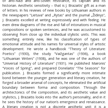
of anti-Nazi and anti-Soviet resistance, its captain and its
historian. Aesthetic sensitivity – that is J. Brazaitis’ gift as a man
of letters. In his reviews of new books by Lithuanian authors in
the newspapers “Lietuva” and „Rytas“ and the journal „Židinys“,
J. Brazaitis excelled at writing expressively and with feeling. He
even drew diagrams of the rise and fall of intonations in musical
compositions or spoken sentences, and he was accustomed to
observing from close up the individual stylistic units. This was
something entirely new, like his classification of types of
emotional attitude and his names for universal styles of artistic
development. He wrote a handbook “Theory of Literature:
Poetics” (1930), the study “Vaižgantas” (1936), a book
“Lithuanian Writers” (1938), and he was one of the authors of
“Universal History of Literature” (1931). He published Maironis’
“Voices of Spring”, and prepared Donelaitis’ “The Seasons” for
publication. J. Brazaitis formed a significantly more intimate
bond between the younger generation and literary creation, he
forged a broader arsenal of concepts, he eliminated the artificial
boundary between forma and composition. Through the
architectonics of the composition, and its aesthetic value and
stylistics, J. Brazaitis looks into the author’s personality, and in it
he sees the history of our nation’s emergence and renaissance.
A literary creation is not a discrete aesthetic unit; it is a