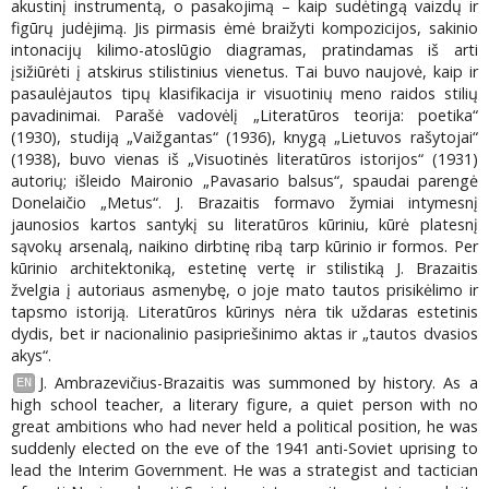
akustinį instrumentą, o pasakojimą – kaip sudėtingą vaizdų ir
figūrų judėjimą. Jis pirmasis ėmė braižyti kompozicijos, sakinio
intonacijų kilimo-atoslūgio diagramas, pratindamas iš arti
įsižiūrėti į atskirus stilistinius vienetus. Tai buvo naujovė, kaip ir
pasaulėjautos tipų klasifikacija ir visuotinių meno raidos stilių
pavadinimai. Parašė vadovėlį „Literatūros teorija: poetika“
(1930), studiją „Vaižgantas“ (1936), knygą „Lietuvos rašytojai“
(1938), buvo vienas iš „Visuotinės literatūros istorijos“ (1931)
autorių; išleido Maironio „Pavasario balsus“, spaudai parengė
Donelaičio „Metus“. J. Brazaitis formavo žymiai intymesnį
jaunosios kartos santykį su literatūros kūriniu, kūrė platesnį
sąvokų arsenalą, naikino dirbtinę ribą tarp kūrinio ir formos. Per
kūrinio architektoniką, estetinę vertę ir stilistiką J. Brazaitis
žvelgia į autoriaus asmenybę, o joje mato tautos prisikėlimo ir
tapsmo istoriją. Literatūros kūrinys nėra tik uždaras estetinis
dydis, bet ir nacionalinio pasipriešinimo aktas ir „tautos dvasios
akys“.
J. Ambrazevičius-Brazaitis was summoned by history. As a
EN
high school teacher, a literary figure, a quiet person with no
great ambitions who had never held a political position, he was
suddenly elected on the eve of the 1941 anti-Soviet uprising to
lead the Interim Government. He was a strategist and tactician