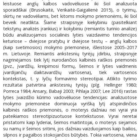
leistuose anglų kalbos vadovėliuose iki šiol analizuota
sporadiškai (Brusokaitė, Verikaitė-Gaigalienė 2015), o tyrimų,
skirtų ne vadovėliams, bet kitoms mokymo priemonėms, iki šiol
beveik neatlikta. Šiame straipsnyje kiekybiniu (pasitelkiant
tekstynų analizės įrankius) ir kokybiniu (remiantis turinio analize)
būdu analizuojamos socialinės lyties vaizdavimo tendencijos
keturiose – dviejose pratybų ir dviejose testų – anglų kalbos
(kaip svetimosios) mokymo priemonėse, išleistose 2005–2017
m. Lietuvoje. Remiantis ankstesnių tyrėjų įdirbiu, straipsnyje
nagrinėjamos tiek lytį nurodančios kalbinės raiškos priemonės
(pvz., įvardžių, kreipimosi formų, šeimos ir lyties vaidmenis
įvardijančių daiktavardžių vartosena), tiek vartosenos
kontekstas, t. y. lyčių formavimo stereotipai. Atlikto tyrimo
rezultatai patvirtina ankstesnių tyrėjų (plg. Hellinger 1980;
Porreca 1984; Ansary, Babaji 2003; Pihlaja 2007; Lee 2016) rastas
lyties įvaizdžio kūrimo vadovėliuose tendencijas: analizuotose
mokymo priemonėse dominuoja vyrišką lytį atspindinčios
kalbinės raiškos priemonės, o moterys dažniau nei vyrai yra
pateikiamos stereotipizuotuose kontekstuose. Vyrai neretai
pristatomi kaip lyderiai, šeimos maitintojai, o moterys siejamos
su namų ir šeimos sritimi, jos dažniau vaizduojamos kaip bailios,
silpnos ir pagalbos stokojančios būtybės. Tokia vartosena, viena