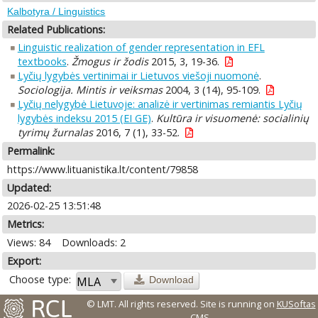
Kalbotyra / Linguistics
Related Publications:
Linguistic realization of gender representation in EFL
textbooks
.
Žmogus ir žodis
2015, 3, 19-36.
Lyčių lygybės vertinimai ir Lietuvos viešoji nuomonė
.
Sociologija. Mintis ir veiksmas
2004, 3 (14), 95-109.
Lyčių nelygybė Lietuvoje: analizė ir vertinimas remiantis Lyčių
lygybės indeksu 2015 (EI GE)
.
Kultūra ir visuomenė: socialinių
tyrimų žurnalas
2016, 7 (1), 33-52.
Permalink:
https://www.lituanistika.lt/content/79858
Updated:
2026-02-25 13:51:48
Metrics:
Views: 84
Downloads: 2
Export:
Choose type:
Download
© LMT. All rights reserved.
Site is running on
KUSoftas
CMS
.