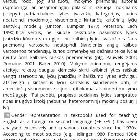
vertus, rodo, jog analizuotų mokymo priemonių autoriai
(sąmoningai ar nesąmoningai) palaiko ir rizikuoja mokiniams
įskiepyti patriarchalines lyties įvaizdžių kategorijas, kurios
neatspindi modernioje visuomenėje kintančių kultūrinių lyčių
santykių modelių (Britton, Lumpkin 1977; Peterson, Lach
1990).Kita vertus, nei šiuose tekstuose pasirinktos lyties
įvaizdžio kūrimo strategijos, nei kalbinių lyties įvaizdžio raiškos
priemonių vartosena neatspindi šiandienės anglų kalbos
vartosenos tendencijų, kurios pirmenybę vis dažniau teikia lyčiai
neutralioms kalbinės raiškos priemonėms (plg. Pauwels 2001;
Romaine 2001; Baker 2010). Mokymo priemonių rengėjams
ateityje reikėtų daugiau dėmesio skirti kalbinei lyties raiškai:
vengti stereotipinių lyčių įvaizdžių ir šališkumo lyties atžvilgiu,
atsižvelgti į kintančius lyčių santykius šiandienėse britų ir
amerikiečių visuomenėse ir juos atitinkamai atspindėti mokymo
medžiagoje. Tai padėtų praplėsti socialinės lyties sampratos
ribas ir ugdyti kitokį (nebūtinai heteronorminį) mokinių požiūrį į
lytį.
Gender representation in textbooks used for teaching
EN
English as a foreign or second language (EFL/ESL) has been
analysed extensively and in various countries since the 1970s.
According to most studies (e.g. Hellinger 1980; Porreca 1984;