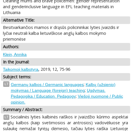
Cleaning mums and brave policemen: gender representation
and genderinclusive language in EFL teaching materials in
Lithuania
Alternative Title:
Besitvarkančios mamos ir drąsūs policininkai: lyties įvaizdis ir
lyčiai neutrali kalba lietuviškose anglų kalbos mokymo
priemonėse
Authors:
Klein, Annika
In the Journal:
, 2019, 12, 75-96
Taikomoji kalbotyra
Subject terms:
;
LT
Germanų kalbos / Germanic languages
Kalbų (užsienio)
;
mokymas / Language (foreign) teaching
Ugdymas.
;
Pedagogika / Education. Pedagogy
Viešoji nuomonė / Public
opinion.
Summary / Abstract:
Socialinės lyties kalbinės raiškos ir įvaizdžio kūrimo aspektai
LT
anglų kalbos (kaip svetimosios ar antrosios) vadovėliuose yra
sulaukę nemažai tyrėjų dėmesio, tačiau lyties raiška Lietuvoje