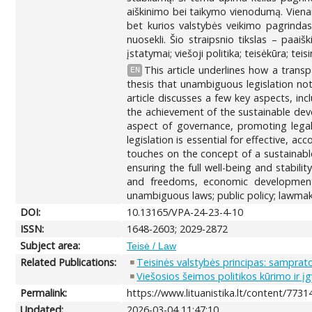
aiškinimo bei taikymo vienodumą. Vienar
bet kurios valstybės veikimo pagrindas. 
nuosekli. Šio straipsnio tikslas – paai
įstatymai; viešoji politika; teisėkūra; tei
This article underlines how a trans
EN
thesis that unambiguous legislation not
article discusses a few key aspects, inc
the achievement of the sustainable devel
aspect of governance, promoting legal 
legislation is essential for effective, a
touches on the concept of a sustainable
ensuring the full well-being and stability
and freedoms, economic development, 
unambiguous laws; public policy; lawmakin
DOI:
10.13165/VPA-24-23-4-10
ISSN:
1648-2603; 2029-2872
Subject area:
Teisė / Law
Related Publications:
Teisinės valstybės principas: samprat
Viešosios šeimos politikos kūrimo ir 
Permalink:
https://www.lituanistika.lt/content/7731
Updated:
2026-03-04 11:47:10