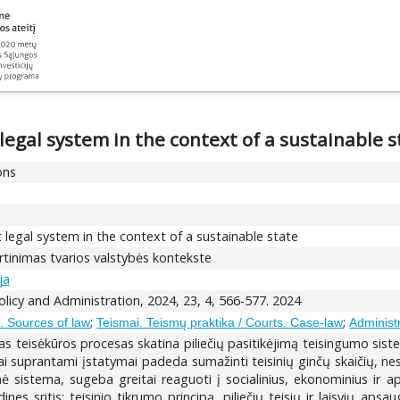
legal system in the context of a sustainable s
ons
 legal system in the context of a sustainable state
rtinimas tvarios valstybės kontekste
ja
olicy and Administration, 2024, 23, 4, 566-577. 2024
;
;
n. Sources of law
Teismai. Teismų praktika / Courts. Case-law
Administr
s teisėkūros procesas skatina piliečių pasitikėjimą teisingumo sistem
 suprantami įstatymai padeda sumažinti teisinių ginčų skaičių, nes
isinė sistema, sugeba greitai reaguoti į socialinius, ekonominius ir a
nes sritis: teisinio tikrumo principą, piliečių teisių ir laisvių ap