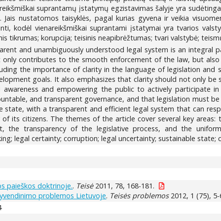
eikšmiškai suprantamų įstatymų egzistavimas šalyje yra sudėtingas 
Jais nustatomos taisyklės, pagal kurias gyvena ir veikia visuomenė,
škinti, kodėl vienareikšmiškai suprantami įstatymai yra tvarios vals
sinis tikrumas; korupcija; teisinis neapibrėžtumas; tvari valstybė; teism
parent and unambiguously understood legal system is an integral pa
 only contributes to the smooth enforcement of the law, but also st
luding the importance of clarity in the language of legislation and s
opment goals. It also emphasizes that clarity should not only be se
awareness and empowering the public to actively participate in p
ccountable, and transparent governance, and that legislation must be e
 state, with a transparent and efficient legal system that can res
 of its citizens. The themes of the article cover several key areas: t
the transparency of the legislative process, and the uniformi
g; legal certainty; corruption; legal uncertainty; sustainable state; 
os paieškos doktrinoje.
.
Teisė
2011, 78, 168-181.
įgyvendinimo problemos Lietuvoje
.
Teisės problemos
2012, 1 (75), 5-
4