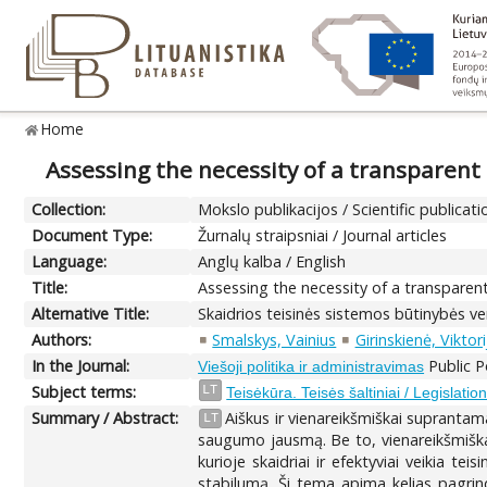
Home
Assessing the necessity of a transparent 
Collection:
Mokslo publikacijos / Scientific publicati
Document Type:
Žurnalų straipsniai / Journal articles
Language:
Anglų kalba / English
Title:
Assessing the necessity of a transparent
Alternative Title:
Skaidrios teisinės sistemos būtinybės ve
Authors:
Smalskys, Vainius
Girinskienė, Viktori
In the Journal:
Public P
Viešoji politika ir administravimas
Subject terms:
LT
Teisėkūra. Teisės šaltiniai / Legislatio
Summary / Abstract:
Aiškus ir vienareikšmiškai suprantama
LT
saugumo jausmą. Be to, vienareikšmiškai
kurioje skaidriai ir efektyviai veikia te
stabilumą. Ši tema apima kelias pagrindi