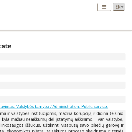
tate
avimas. Valstybės tarnyba / Administration. Public service.
a ir valstybės institucijomis, mažina korupciją ir didina teisinio
 kyla mažiau neaiškumų dėl įstatymų aiškinimo. Tvari valstybė,
plinkosaugos iššūkius, užtikrinti visapusę savo piliečių gerovę ir
saugą, ekonomikos plėtrą, teisėkūros proceso skaidrumą ir teisės