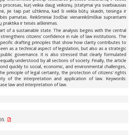
procesas, kurį veikia daug veiksnių. Įstatymai yra svarbiausias
 jie taip pat užtikrina, kad ši veikla būtų skaidri, teisinga ir
tybės pamatas. Reikšminiai žodžiai: vienareikšmiškai suprantami
ų praktika ir teisės aiškinimas.
rt of a sustainable state. The analysis begins with the central
rengthens citizens’ confidence in rule of law institutions. The
pecific drafting principles that show how clarity contributes to
en as a technical aspect of legislation, but also as a strategic
ublic governance. It is also stressed that clearly formulated
qually understood by all sections of society. Finally, the article
pond quickly to social, economic, and environmental challenges,
he principle of legal certainty, the protection of citizens’ rights
ty of the interpretation and application of law. Keywords:
case law and interpretation of law.
65.