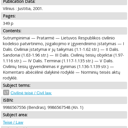
Publication Data:
Vilnius : Justitia, 2001.
Pages:
349 p
Contents:
Sutrumpinimai — Pratarmė — Lietuvos Respublikos civilinio
kodekso patvirtinimo, įsigaliojimo ir įgyvendinimo įstatymas — I
Dalis. Civiliniai įstatymai ir jų taikymas (1.1-1.62 str.) — II Dalis.
Sandoriai (1.63-1.96 str.) — III Dalis. Civilinių teisių objektai (1.97-
1.116 str.) — IV Dalis. Terminai (1.117-1.135 str.) — V Dalis.
Civilinių teisių igyvendinimas ir gynimas (1.136-1.139 str.) —
Komentaro abėcėlinė dalykinė rodyklė — Norminių teisės aktų
rodyklė.
Subject terms:
LT
Civilinė teisė / Civil law.
ISBN:
9986567556 (Bendras); 9986567548 (Kn. 1)
Subject area:
Teisė / Law