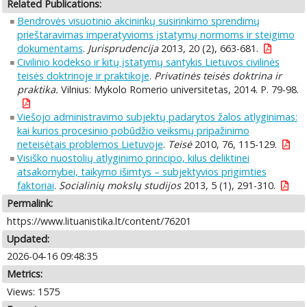
Related Publications:
Bendrovės visuotinio akcininkų susirinkimo sprendimų
prieštaravimas imperatyvioms įstatymų normoms ir steigimo
dokumentams
.
Jurisprudencija
2013, 20 (2), 663-681.
Civilinio kodekso ir kitų įstatymų santykis Lietuvos civilinės
teisės doktrinoje ir praktikoje
.
Privatinės teisės doktrina ir
praktika.
Vilnius: Mykolo Romerio universitetas, 2014. P. 79-98.
Viešojo administravimo subjektų padarytos žalos atlyginimas:
kai kurios procesinio pobūdžio veiksmų pripažinimo
neteisėtais problemos Lietuvoje
.
Teisė
2010, 76, 115-129.
Visiško nuostolių atlyginimo principo, kilus deliktinei
atsakomybei, taikymo išimtys – subjektyvios prigimties
faktoriai
.
Socialinių mokslų studijos
2013, 5 (1), 291-310.
Permalink:
https://www.lituanistika.lt/content/76201
Updated:
2026-04-16 09:48:35
Metrics:
Views: 1575