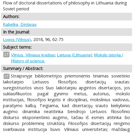
Flow of doctoral dissertations of philosophy in Lithuania during
Soviet period
Authors:
Kabelka, Gintaras
In the Journal:
, 2018, 96, 62-75
Logos (Vilnius)
Subject terms:
;
;
LT
Vilnius. Vilniaus kraštas
Lietuva (Lithuania)
Mokslo istorija /
History of science.
Summary / Abstract:
Straipsnyje bibliometrijos priemonėmis tiriamas sovietinio
LT
laikotarpio Lietuvos filosofijos disertacijų srautas:
suregistruotos visos šiuo laikotarpiu apgintos disertacijos, jos
suklasifikuotos pagal gynimo metus, autorius, mokslo
institucijas, filosofijos kryptis ir disciplinas, mokslinius vadovus,
parašymo kalbą. Teigiama, kad disertacijų srauto kiekybinio
augimo dinamika neatitinka bendrojo Lietuvos filosofinio
diskurso eksponentinio augimo, tačiau iš esmės atitinka šio
diskurso probleminę struktūrą. Filosofijos disertacijų rengimo
svarbiausia institucija buvo Vilniaus universitetas; maždaug