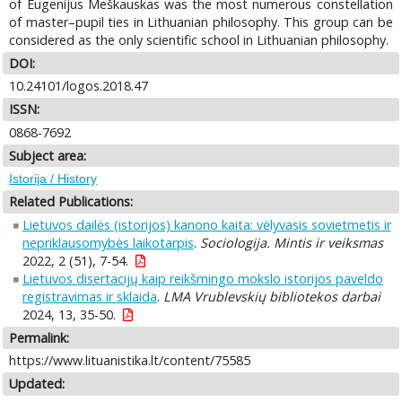
of Eugenijus Meškauskas was the most numerous constellation
of master–pupil ties in Lithuanian philosophy. This group can be
considered as the only scientific school in Lithuanian philosophy.
DOI:
10.24101/logos.2018.47
ISSN:
0868-7692
Subject area:
Istorija / History
Related Publications:
Lietuvos dailės (istorijos) kanono kaita: vėlyvasis sovietmetis ir
nepriklausomybės laikotarpis
.
Sociologija. Mintis ir veiksmas
2022, 2 (51), 7-54.
Lietuvos disertacijų kaip reikšmingo mokslo istorijos paveldo
registravimas ir sklaida
.
LMA Vrublevskių bibliotekos darbai
2024, 13, 35-50.
Permalink:
https://www.lituanistika.lt/content/75585
Updated: