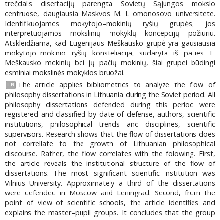
trečdalis disertacijų parengta Sovietų Sąjungos mokslo
centruose, daugiausia Maskvos M. L omonosovo universitete.
Identifikuojamos mokytojo–mokinių ryšių grupės, jos
interpretuojamos mokslinių mokyklų koncepcijų požiūriu.
Atskleidžiama, kad Eugenijaus Meškausko grupė yra gausiausia
mokytojo–mokinio ryšių konsteliacija, sudaryta iš paties E.
Meškausko mokinių bei jų pačių mokinių, šiai grupei būdingi
esminiai mokslinės mokyklos bruožai.
The article applies bibliometrics to analyze the flow of
EN
philosophy dissertations in Lithuania during the Soviet period. All
philosophy dissertations defended during this period were
registered and classified by date of defense, authors, scientific
institutions, philosophical trends and disciplines, scientific
supervisors. Research shows that the flow of dissertations does
not correllate to the growth of Lithuanian philosophical
discourse. Rather, the flow correlates with the folowing. First,
the article reveals the institutional structure of the flow of
dissertations. The most significant scientific institution was
Vilnius University. Approximately a third of the dissertations
were defended in Moscow and Leningrad. Second, from the
point of view of scientific schools, the article identifies and
explains the master–pupil groups. It concludes that the group