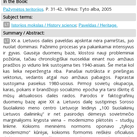
In the Book:
. P. 31-42.. Vilnius: Tyto alba, 2005
Pažymėtos teritorijos
Subject terms:
;
LT
Istorijos mokslas / History science
Paveldas / Heritage.
Summary / Abstract:
XX a. Lietuvos dailės paveldas apskritai nėra pamirštas, juo
LT
nuolat domimasi. Pažinimo procesas yra pakankamai intensyvus
ir gyvas. Gausėja duomenų bazė, klostosi nauji probleminiai
požiūriai, tačiau chronologiškai nuosekliai einant nuo amžiaus
pradžios jo vidurio link sustojama ties 1940-aisiais. Šie metai kol
kas lieka neperžengta riba. Panašiai nutrūksta ir priešingas
vektorius, vedantis atgal nuo amžiaus pabaigos. Paprastai
sustojama pasiekus 1980-uosius. Pirmoji sovietų okupacija,
karas, pokaris ir brandžiojo socializmo epocha yra tarsi iškritę iš
mūsų aktualiosios dailės raidos. Parodos ir faktografinių
duomenų bazę apie XX a. Lietuvos dailę sustiprinęs Soroso
šiuolaikinio meno centro Lietuvoje leidinys „100 šiuolaikinių
Lietuvos dailininkų“ ir net pasirodęs dėmesys sovietmečio
marginalijoms krypsta viena – modernizmo plėtotės – studijų
linkme. Kokioms meninėms normoms oponavo „tyliojo
modernizmo“ kūrėjai, kokiomis formomis reiškėsi oficialusis