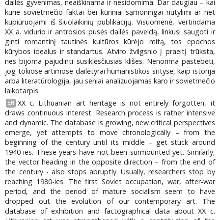
dailės gyvenimas, neaiškinama ir nesidomima. Dar daugiau – kai
kurie sovietmečio faktai bei kūriniai sąmoningai nutylimi ar net
kupiūruojami iš šiuolaikinių publikacijų. Visuomenė, vertindama
XX a. vidurio ir antrosios pusės dailės paveldą, linkusi saugoti ir
ginti romantinį tautinės kultūros kūrėjo mitą, tos epochos
kūrybos idealus ir standartus. Atviro žvilgsnio į praeitį trūksta,
nes bijoma pajudinti susiklėsčiusias klišes. Nenorima pastebėti,
jog tokiose artimose dailėtyrai humanistikos srityse, kaip istorija
arba literatūrologija, jau seniai analizuojamas karo ir sovietmečio
laikotarpis.
XX c. Lithuanian art heritage is not entirely forgotten, it
EN
draws continuous interest. Research process is rather intensive
and dynamic. The database is growing, new critical perspectives
emerge, yet attempts to move chronologically – from the
beginning of the century until its middle – get stuck around
1940-ies. These years have not been surmounted yet. Similarly,
the vector heading in the opposite direction – from the end of
the century - also stops abruptly. Usually, researchers stop by
reaching 1980-ies. The first Soviet occupation, war, after-war
period, and the period of mature socialism seem to have
dropped out the evolution of our contemporary art. The
database of exhibition and factographical data about XX c.