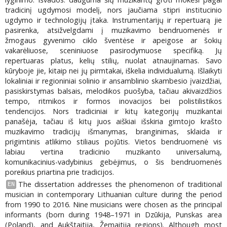
tradicinį ugdymosi modelį, nors jaučiama stipri institucinio
ugdymo ir technologijų įtaka. Instrumentarijų ir repertuarą jie
pasirenka, atsižvelgdami į muzikavimo bendruomenės ir
žmogaus gyvenimo ciklo šventėse ir apeigose ar šokių
vakarėliuose, sceniniuose pasirodymuose specifiką. Jų
repertuaras platus, kelių stilių, nuolat atnaujinamas. Savo
kūryboje jie, kitaip nei jų pirmtakai, iškelia individualumą. Išlaikyti
lokaliniai ir regioniniai solinio ir ansamblinio skambesio įvaizdžiai,
pasiskirstymas balsais, melodikos puošyba, tačiau akivaizdžios
tempo, ritmikos ir formos inovacijos bei polistilistikos
tendencijos. Nors tradiciniai ir kitų kategorijų muzikantai
panašėja, tačiau iš kitų juos aiškiai išskiria gimtojo krašto
muzikavimo tradicijų išmanymas, branginimas, sklaida ir
prigimtinis atlikimo stiliaus pojūtis. Vietos bendruomenė vis
labiau vertina tradicinio muzikanto universalumą,
komunikacinius-vadybinius gebėjimus, o šis bendruomenės
poreikius priartina prie tradicijos.
The dissertation addresses the phenomenon of traditional
EN
musician in contemporary Lithuanian culture during the period
from 1990 to 2016. Nine musicians were chosen as the principal
informants (born during 1948–1971 in Dzūkija, Punskas area
(Poland), and Aukštaitija, Žemaitija regions). Although most