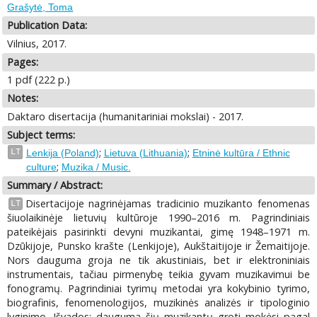
Grašytė, Toma
Publication Data:
Vilnius, 2017.
Pages:
1 pdf (222 p.)
Notes:
Daktaro disertacija (humanitariniai mokslai) - 2017.
Subject terms:
;
;
LT
Lenkija (Poland)
Lietuva (Lithuania)
Etninė kultūra / Ethnic
;
culture
Muzika / Music.
Summary / Abstract:
Disertacijoje nagrinėjamas tradicinio muzikanto fenomenas
LT
šiuolaikinėje lietuvių kultūroje 1990–2016 m. Pagrindiniais
pateikėjais pasirinkti devyni muzikantai, gimę 1948–1971 m.
Dzūkijoje, Punsko krašte (Lenkijoje), Aukštaitijoje ir Žemaitijoje.
Nors dauguma groja ne tik akustiniais, bet ir elektroniniais
instrumentais, tačiau pirmenybę teikia gyvam muzikavimui be
fonogramų. Pagrindiniai tyrimų metodai yra kokybinio tyrimo,
biografinis, fenomenologijos, muzikinės analizės ir tipologinio
lyginimo. Išvados: dauguma šių muzikantų groti mokėsi pagal