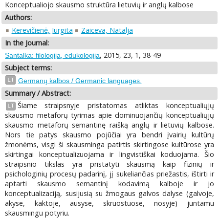
Konceptualiojo skausmo struktūra lietuvių ir anglų kalbose
Authors:
Kerevičienė, Jurgita
Zaiceva, Natalja
In the Journal:
, 2015, 23, 1, 38-49
Santalka: filologija, edukologija
Subject terms:
LT
Germanų kalbos / Germanic languages.
Summary / Abstract:
Šiame straipsnyje pristatomas atliktas konceptualiųjų
LT
skausmo metaforų tyrimas apie dominuojančių konceptualiųjų
skausmo metaforų semantinę raišką anglų ir lietuvių kalbose.
Nors tie patys skausmo pojūčiai yra bendri įvairių kultūrų
žmonėms, visgi ši skausminga patirtis skirtingose kultūrose yra
skirtingai konceptualizuojama ir lingvistiškai koduojama. Šio
straipsnio tikslas yra pristatyti skausmą kaip fizinių ir
psichologinių procesų padarinį, jį sukeliančias priežastis, ištirti ir
aptarti skausmo semantinį kodavimą kalboje ir jo
konceptualizaciją, susijusią su žmogaus galvos dalyse (galvoje,
akyse, kaktoje, ausyse, skruostuose, nosyje) juntamu
skausmingu potyriu.