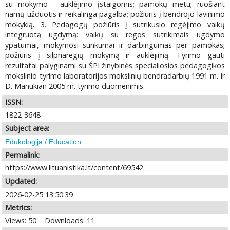
su mokymo - auklėjimo įstaigomis; pamokų metu; ruošiant
namų užduotis ir reikalinga pagalba; požiūris į bendrojo lavinimo
mokyklą. 3. Pedagogų požiūris į sutrikusio regėjimo vaikų
integruotą ugdymą: vaikų su regos sutrikimais ugdymo
ypatumai, mokymosi sunkumai ir darbingumas per pamokas;
požiūris į silpnaregių mokymą ir auklėjimą. Tyrimo gauti
rezultatai palyginami su ŠPI žinybinės specialiosios pedagogikos
mokslinio tyrimo laboratorijos mokslinių bendradarbių 1991 m. ir
D. Manukian 2005 m. tyrimo duomenimis.
ISSN:
1822-3648
Subject area:
Edukologija / Education
Permalink:
https://www.lituanistika.lt/content/69542
Updated:
2026-02-25 13:50:39
Metrics:
Views: 50
Downloads: 11