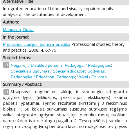
Alternative Title:
Integrated education of blind and visually impaired pupils:
analysis of the peculiarities of development
Authors:
Manukian, Daiva
In the Journal:
Professional studies: theory
Profesinės studijos: teorija ir praktika
and practice, 2008, 4, 67-76
Subject terms:
;
;
LT
Neįgalieji / Disabled persons
Pedagogai / Pedagogues
;
Specialusis ugdymas / Special education
Ugdymas.
;
Pedagogika / Education. Pedagogy
Vaikai / Children.
Summary / Abstract:
Straipsnyje nagrinėjami aklųjų ir silpnaregių integruoto
LT
ugdymo lygiai (inkliuzijos, prekliuzijos, ekskliuzijos) esama
padėtis, ypatumai. Tyrimo rezultatai skirstomi į 3 reikšminius
blokus: 1. Su kokiais sunkumais susiduria sutrikusio regėjimo
vaikai integruoto ugdymo situacijoje: pamokų metu; ruošiant
namų užduotis ir reikalinga pagalba. 2. Tėvų požiūris į sutrikusio
regėjimo vaikų ugdymą bendrojo lavinimo mokyklose: tėvų ryšys