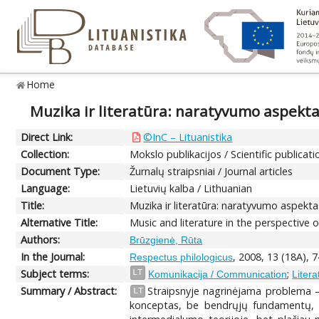
Home
Muzika ir literatūra: naratyvumo aspekt
Direct Link:
©InC – Lituanistika
Collection:
Mokslo publikacijos / Scientific publicati
Document Type:
Žurnalų straipsniai / Journal articles
Language:
Lietuvių kalba / Lithuanian
Title:
Muzika ir literatūra: naratyvumo aspekta
Alternative Title:
Music and literature in the perspective of
Authors:
Brūzgienė, Rūta
In the Journal:
, 2008, 13 (18A), 
Respectus philologicus
Subject terms:
;
LT
Komunikacija / Communication
Litera
Summary / Abstract:
Straipsnyje nagrinėjama problema –
LT
konceptas, be bendrųjų fundamentų, t