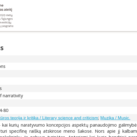
as
ons
s
 narrativity
74-80
;
tūros teorija ir kritika / Literary science and criticism
Muzika / Music.
 kai kurių naratyvumo koncepcijos aspektų panaudojimo galimybė l
uri specifinę raišką atskirose meno šakose. Nors apie jį kalba