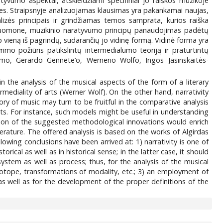
atyvumo aspektai, atskleidžiami specifiniai jo raiškos muzikoje
bes. Straipsnyje analizuojamas klausimas yra pakankamai naujas,
lizės principais ir grindžiamas temos samprata, kurios raiška
rės nuomone, muzikinio naratyvumo principų panaudojimas padėtų
p vieną iš pagrindų, sudarančių jo vidinę formą. Vidinė forma yra
mo požiūris patikslintų intermedialumo teoriją ir praturtintų
eimo, Gerardo Gennete‘o, Wernerio Wolfo, Ingos Jasinskaitės-
n the analysis of the musical aspects of the form of a literary
rmediality of arts (Werner Wolf). On the other hand, narrativity
ory of music may turn to be fruitful in the comparative analysis
s. For instance, such models might be useful in understanding
ation of the suggested methodological innovations would enrich
erature. The offered analysis is based on the works of Algirdas
owing conclusions have been arrived at: 1) narrativity is one of
rical as well as in historical sense; in the latter case, it should
stem as well as process; thus, for the analysis of the musical
n isotope, transformations of modality, etc.; 3) an employment of
 as well as for the development of the proper definitions of the