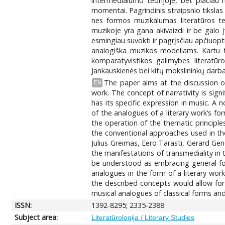
intermedialumo teorijoje, bet plačiau m
momentai. Pagrindinis straipsnio tiksla
nes formos muzikalumas literatūros tek
muzikoje yra gana akivaizdi ir be galo
esmingiau suvokti ir pagrįsčiau apčiuopti
analogiška muzikos modeliams. Kartu ta
komparatyvistikos galimybes literatūro
Jankauskienės bei kitų mokslininkų darb
The paper aims at the discussion of
EN
work. The concept of narrativity is sign
has its specific expression in music. A 
of the analogues of a literary work’s 
the operation of the thematic principl
the conventional approaches used in the
Julius Greimas, Eero Tarasti, Gerard Gen
the manifestations of transmediality in th
be understood as embracing general for
analogues in the form of a literary work
the described concepts would allow for t
musical analogues of classical forms an
ISSN:
1392-8295; 2335-2388
Subject area:
Literatūrologija / Literary Studies