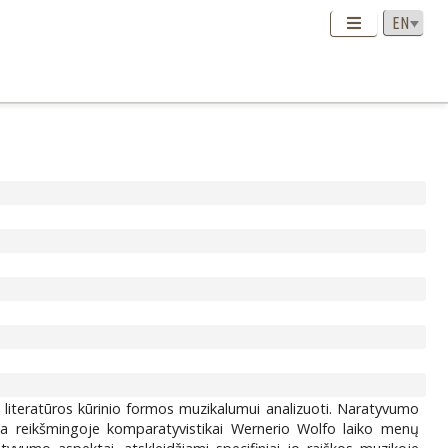
iteratūros kūrinio formos muzikalumui analizuoti. Naratyvumo
ma reikšmingoje komparatyvistikai Wernerio Wolfo laiko menų