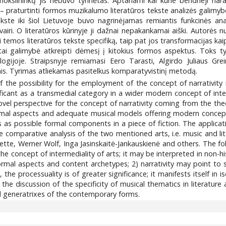
okslininkų jis nebuvo tyrinėtas. Aptariami kai kurie bendrieji nar
s – praturtinti formos muzikalumo literatūros tekste analizės galimy
ste iki šiol Lietuvoje buvo nagrinėjamas remiantis funkcinės ana
 įvairi. O literatūros kūrinyje ji dažnai nepakankamai aiški. Auto
 temos literatūros tekste specifiką, taip pat jos transformacijas kai
i galimybė atkreipti dėmesį į kitokius formos aspektus. Toks tyri
logijoje. Straipsnyje remiamasi Eero Tarasti, Algirdo Juliaus Gr
ais. Tyrimas atliekamas pasitelkus komparatyvistinį metodą.
 the possibility for the employment of the concept of narrativity i
ificant as a transmedial category in a wider modern concept of inte
novel perspective for the concept of narrativity coming from the the
formal aspects and adequate musical models offering modern concept
es as possible formal components in a piece of fiction. The applic
 comparative analysis of the two mentioned arts, i.e. music and lit
ette, Werner Wolf, Inga Jasinskaitė-Jankauskienė and others. The foll
e concept of intermediality of arts; it may be interpreted in non-histo
mal aspects and content archetypes; 2) narrativity may point to sy
, the processuality is of greater significance; it manifests itself i
he discussion of the specificity of musical thematics in literature
d generatrixes of the contemporary forms.