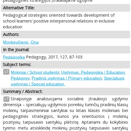
pedagoginės strategijos įtraukiajame ugdyme
Alternative Title:
Pedagogical strategies oriented towards development of
school learners’ positive interpersonal relations in inclusive
education
Authors:
Monkevičiene, Ona
In the Journal:
Pedagogy, 2017, 127, 87-103
Pedagogika
Subject terms:
;
LT
Mokiniai / School students
Ugdymas. Pedagogika / Education.
;
;
Pedagogy
Pradinis ugdymas / Primary education
Specialusis
ugdymas / Special education.
Summary / Abstract:
Straipsnyje analizuojama socialinė įtraukiojo ugdymo
LT
dimensija – specialiųjų ugdymosi poreikių turinčių pradinių klasių
mokinių tarpasmeniniai santykiai su kitais klasės mokiniais bei
pedagoginės strategijos, kurios yra orientuotos į mokinių
pozityvių tarpusavio santykių plėtotę. Aptariami du kokybinio
tyrimo metu atsiskleidę mokinių pozityvių tarpusavio santykių