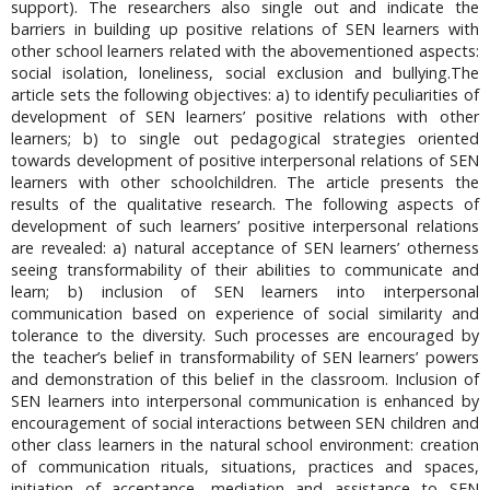
support). The researchers also single out and indicate the
barriers in building up positive relations of SEN learners with
other school learners related with the abovementioned aspects:
social isolation, loneliness, social exclusion and bullying.The
article sets the following objectives: a) to identify peculiarities of
development of SEN learners’ positive relations with other
learners; b) to single out pedagogical strategies oriented
towards development of positive interpersonal relations of SEN
learners with other schoolchildren. The article presents the
results of the qualitative research. The following aspects of
development of such learners’ positive interpersonal relations
are revealed: a) natural acceptance of SEN learners’ otherness
seeing transformability of their abilities to communicate and
learn; b) inclusion of SEN learners into interpersonal
communication based on experience of social similarity and
tolerance to the diversity. Such processes are encouraged by
the teacher’s belief in transformability of SEN learners’ powers
and demonstration of this belief in the classroom. Inclusion of
SEN learners into interpersonal communication is enhanced by
encouragement of social interactions between SEN children and
other class learners in the natural school environment: creation
of communication rituals, situations, practices and spaces,
initiation of acceptance, mediation and assistance to SEN