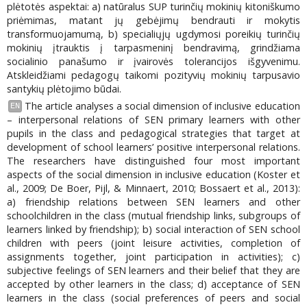
plėtotės aspektai: a) natūralus SUP turinčių mokinių kitoniškumo
priėmimas, matant jų gebėjimų bendrauti ir mokytis
transformuojamumą, b) specialiųjų ugdymosi poreikių turinčių
mokinių įtrauktis į tarpasmeninį bendravimą, grindžiama
socialinio panašumo ir įvairovės tolerancijos išgyvenimu.
Atskleidžiami pedagogų taikomi pozityvių mokinių tarpusavio
santykių plėtojimo būdai.
The article analyses a social dimension of inclusive education
EN
– interpersonal relations of SEN primary learners with other
pupils in the class and pedagogical strategies that target at
development of school learners’ positive interpersonal relations.
The researchers have distinguished four most important
aspects of the social dimension in inclusive education (Koster et
al., 2009; De Boer, Pijl, & Minnaert, 2010; Bossaert et al., 2013):
a) friendship relations between SEN learners and other
schoolchildren in the class (mutual friendship links, subgroups of
learners linked by friendship); b) social interaction of SEN school
children with peers (joint leisure activities, completion of
assignments together, joint participation in activities); c)
subjective feelings of SEN learners and their belief that they are
accepted by other learners in the class; d) acceptance of SEN
learners in the class (social preferences of peers and social