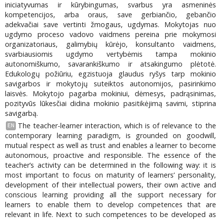
iniciatyvumas ir kūrybingumas, svarbus yra asmeninės
kompetencijos, arba oraus, save gerbiančio, gebančio
adekvačiai save vertinti žmogaus, ugdymas. Mokytojas nuo
ugdymo proceso vadovo vaidmens pereina prie mokymosi
organizatoriaus, galimybių kūrėjo, konsultanto vaidmens,
svarbiausiomis ugdymo vertybėmis tampa mokinio
autonomiškumo, savarankiškumo ir atsakingumo plėtotė.
Edukologų požiūriu, egzistuoja glaudus ryšys tarp mokinio
savigarbos ir mokytojų suteiktos autonomijos, pasirinkimo
laisvės. Mokytojo pagarba mokiniui, dėmesys, padrąsinimas,
pozityvūs lūkesčiai didina mokinio pasitikėjimą savimi, stiprina
savigarbą.
The teacher-learner interaction, which is of relevance to the
EN
contemporary learning paradigm, is grounded on goodwill,
mutual respect as well as trust and enables a learner to become
autonomous, proactive and responsible. The essence of the
teacher’s activity can be determined in the following way: it is
most important to focus on maturity of learners’ personality,
development of their intellectual powers, their own active and
conscious learning providing all the support necessary for
learners to enable them to develop competences that are
relevant in life. Next to such competences to be developed as