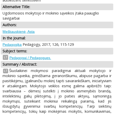
adolescent selfesteem
Alternative Title:
Ugdomosios mokytojo ir mokinio sąveikos įtaka paauglio
savigarbai
Authors:
Meškauskienė, Asta
In the Journal:
Pedagogy, 2017, 126, 115-129
Pedagogika
Subject terms:
LT
Pedagogai / Pedagogues.
Summary / Abstract:
Šiuolaikinei mokymosi paradigmai aktuali mokytojo ir
LT
mokinio sąveika, grindžiama geranoriškumu, abipuse pagarba ir
pasitikėjimu, įgalinančiu mokinį tapti savarankiškam, iniciatyviam
ir atsakingam. Mokytojo veiklos esmę galima apibrėžti taip:
svarbiausia – dėmesį sutelkti į mokinio asmenybės brandą,
intelektinių galių plėtojimą, į jo paties aktyvų, sąmoningą
mokymąsi, suteikiant mokiniui reikalingą paramą, kad jis
išsiugdytų gyvenimui svarbių kompetencijų. Tarp siektinų
kompetencijų, tokių kaip mokėjimas mokytis, komunikavimas,